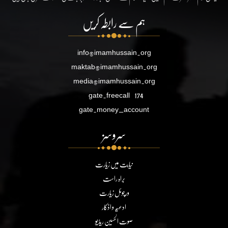
ہم سے رابطہ کریں
info@imamhussain.org
maktab@imamhussain.org
media@imamhussain.org
gate.freecall
174
gate.money_account
سروسز
نیابت میں زیارت
براہ راست
ورچوئل زیارت
ادعیہ و اذکار
صوت الحسین ریڈیو