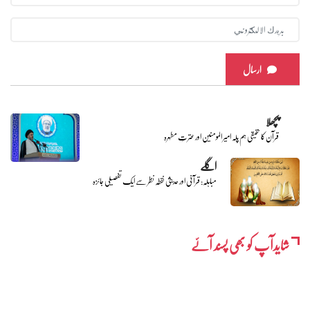
ارسال
پچھلا
قرآن کا حقیقی ہم پلہ امیر المومنین اور عترتِ مطہرہ
اگلے
مباہلہ: قرآنی اور حدیثی نقطہ نظر سے ایک تفصیلی جائزہ
شایدآپ کو بھی پسند آئے