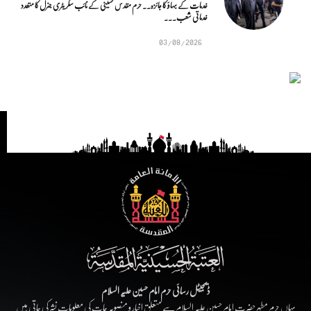
خدمات کے بہاؤ کا جائزہ.. حرم مقدس حسینی کے نائب سکریٹری جنرل کا متعدد
خدماتی شعب...
03/08/2026
ڈیجیٹل رسائی حرم امام حسین علیہ السلام
یہاں حرم مطہر حضرت امام حسین علیہ السلام سے متعلق اخبار و منصوبہ جات کی معلومات نشر کی جاتی ہیں