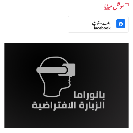
سوشل میڈیا
ہمارے ساتھ چلیے
facebook