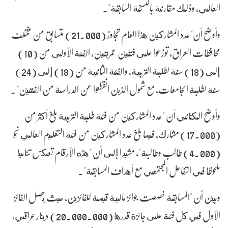
العالي، وذلك مقارنة بالنسخة السابقة".
وأوضح أن"عدد المشاركين هذا العام تجاوز (21.000) متسابق من مختلف
محافظات العراق، توزعوا على فئتين عمريتين، الفئة الأولى من (10)
إلى (18) سنة لطلبة التربية، والفئة الثانية من (18) إلى (24)
سنة لطلبة الجامعات، مع شمول الذين انقطعوا عن الدراسة من الفئتين".
وأوضح الكناني أن "عدد المشاركين من فئة طلبة التربية بلغ أكثر من
(17.000) مشارك، فيما بلغ عدد المشاركين من فئة التعليم العالي نحو
(4.000) طالب وطالبة"، مشيرا إلى أن "هذه الأرقام تعكس تناميا
ملحوظا في التفاعل المجتمعي مع أهداف المسابقة".
وبين أن "المسابقة خصصت جوائز مالية قيمة للفائزين، حيث يحصل الفائز
الأول في كل فئة على جائزة قدرها (20.000.000) دينار عراقي،