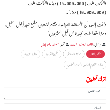
والثاني على (15.000.000) دينار، والثالث على
(10.000.000) دينار".
ولفت إلى أن "المسابقة النهائية ستقام للفئتين مطلع شهر أيلول المقبل،
وسط استعدادات كبيرة من قبل المشرفين".
مراسل
:
اذاعة الروضة الحسينية
تحرير
:
مصطفى احمد باهض
مطلوبہ الفاظ :
مسابقة امة تقرا
تشجيع القراءة
وزارة التربية
وزارة التعليم العالي والبحث العلمي
اترك تعليق