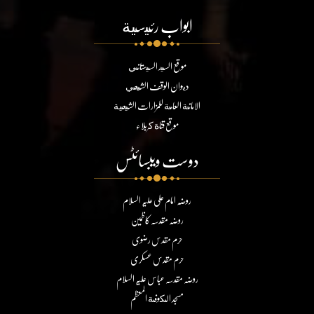
ابواب رئيسية
موقع السيد السيستاني
ديوان الوقف الشيعي
الامانة العامة للمزارات الشيعية
موقع قناة كربلاء
دوست ویبسائٹس
روضہ امام علی علیہ السلام
روضہ مقدسہ کاظمین
حرم مقدس رضوی
حرم مقدس عسکری
روضہ مقدسہ عباس علیہ السلام
مسجد الكوفة المعظم