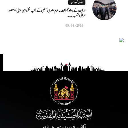
تقاریر تصویری
خدمات کے بہاؤ کا جائزہ.. حرم مقدس حسینی کے نائب سکریٹری جنرل کا متعدد
خدماتی شعب...
03/08/2026
ڈیجیٹل رسائی حرم امام حسین علیہ السلام