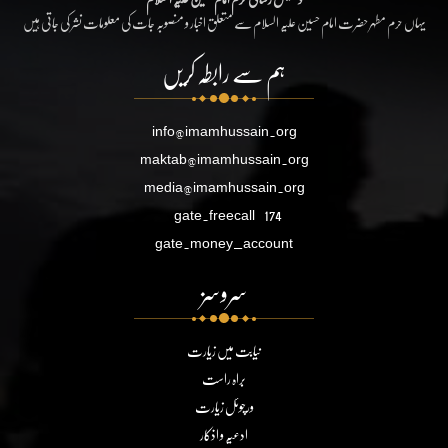
یہاں حرم مطہر حضرت امام حسین علیہ السلام سے متعلق اخبار و منصوبہ جات کی معلومات نشر کی جاتی ہیں
ہم سے رابطہ کریں
info@imamhussain.org
maktab@imamhussain.org
media@imamhussain.org
gate.freecall
174
gate.money_account
سروسز
نیابت میں زیارت
براہ راست
ورچوئل زیارت
ادعیہ و اذکار