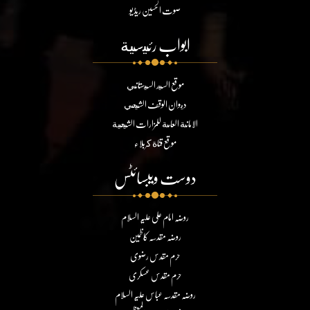
صوت الحسین ریڈیو
ابواب رئيسية
موقع السيد السيستاني
ديوان الوقف الشيعي
الامانة العامة للمزارات الشيعية
موقع قناة كربلاء
دوست ویبسائٹس
روضہ امام علی علیہ السلام
روضہ مقدسہ کاظمین
حرم مقدس رضوی
حرم مقدس عسکری
روضہ مقدسہ عباس علیہ السلام