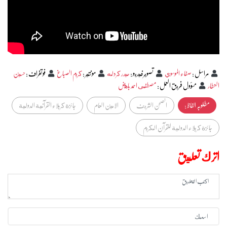
مراسل
:
صفاء الموسوي
تصوير فيديو
:
حيدر كردله
مونتير
:
كريم الصباغ
فوتغراف
:
حسين
العطار
مسؤول فريق العمل
:
مصطفى احمد باهض
مطلوبہ الفاظ :
الصحن الشريف
الامين العام
جائزة كربلاء القرآنية الدولية
جائزة كربلاء الدولية للقرآن الكريم
اترك تعليق