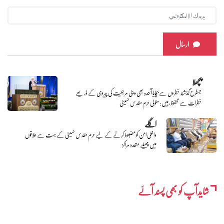
ارسال
پچھلا
جسطرح گذشتہ خطروں سے بچایا آئندہ بھی دینی مرجعیت کی پیروی کے ذریعے
خطرات سے محفوظ رہیں : متولی حرم مقدس حسینی
اگلے
داخلی امن کو مضبوط کرنے کے لیے حرم مقدس حسینی کے بہت سے علاقوں
میں پھیلے متعدد مراکز
شایدآپ کو بھی پسند آئے