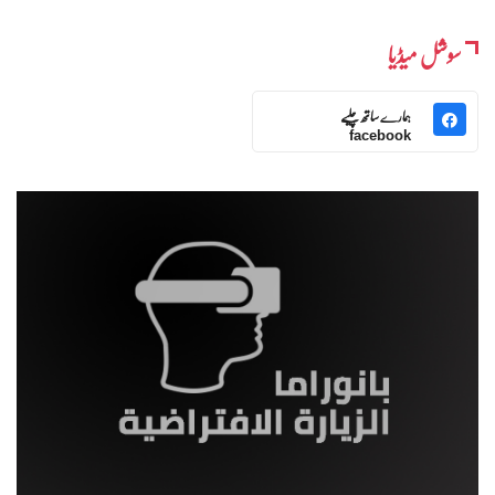
سوشل میڈیا
ہمارے ساتھ چلیے
facebook