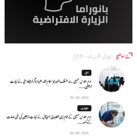
نئے مواضیع
ایڈٰیٹرز کی انتخاب شدہ
اکثر شائع
اخبار
حرم مقدس حسینی سے منسلک الزہرا (سلام اللہ علیہا) گرلز یونیورسٹی نے زیارتِ
اربعین...
09/08/2026
متابعات
حرم مقدس حسینی کے امام زین العابدینؑ ہسپتال نے زیارتِ اربعین کی طبی خدمات
کے اعد...
09/08/2026