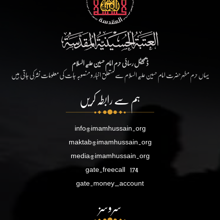
ڈیجیٹل رسائی حرم امام حسین علیہ السلام
یہاں حرم مطہر حضرت امام حسین علیہ السلام سے متعلق اخبار و منصوبہ جات کی معلومات نشر کی جاتی ہیں
ہم سے رابطہ کریں
info@imamhussain.org
maktab@imamhussain.org
media@imamhussain.org
gate.freecall
174
gate.money_account
سروسز