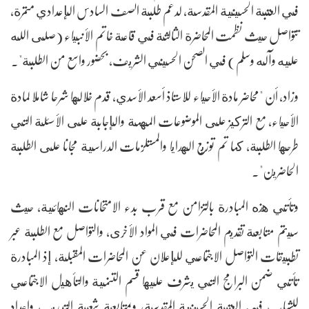
في العتبة الحسينية المقدسة، لدعم طلبة الصف السادس الإعدادي متمرة،
تتواصل حيث نظمت المحاضرة الثالثة في قاعة خاتم الأنبياء (صلى الله
عليه وآله وسلم) في الصحن الحسيني الشريف، بحضور واسع من الطلبة".
وزاد، أن "محاضر مادة الأحياء للاستاذ أسعد الأسدي، قدم خلالها شرحا شاملا لمادة
الأحياء، مع التركيز على الموضوعات المهمة والإجابة على الأسئلة التي
طرحها الطلبة، كما تم توزيع الهدايا والمستلزمات الدراسية مجانا على الطلبة
الحاضرين".
وتأتي هذه المبادرة بالتزامن مع قرب بدء الامتحانات النهائية، حيث
سيتم متابعة تقديم المحاضرات في المواد الأخرى، والتواصل مع الطلبة عبر
تطبيقات التواصل الاجتماعي للإعلان عن المحاضرات المقبلة، إذ المبادرة
تأتي ضمن البرامج التي يشرف عليها قسم التنمية والتأهيل الاجتماعي
للشباب في العتبة الحسينية المقدسة، وبمتابعة شعبة التدريب واعداد