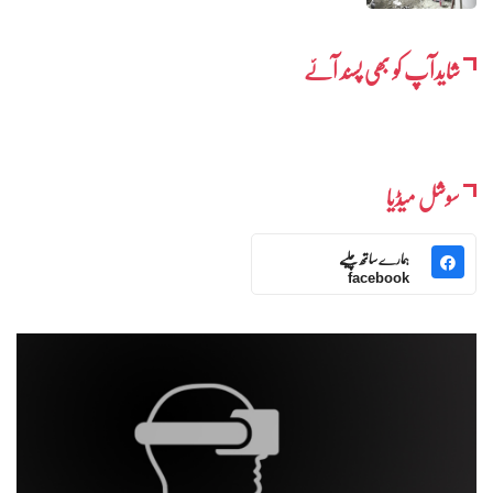
شایدآپ کو بھی پسند آئے
سوشل میڈیا
ہمارے ساتھ چلیے
facebook