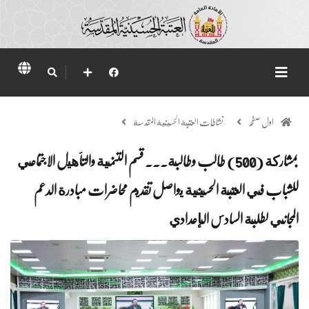
اول صفحہ
نشاطات العتبة الحسينية المقدسة
بمشاركة (500) طالب وطالبة... قسم التنمية والتأهيل الاجتماعي
للشباب في العتبة الحسينية يواصل تقديم محاضرات مبادرة الدعم
المجاني لطلبة السادس الإعدادي