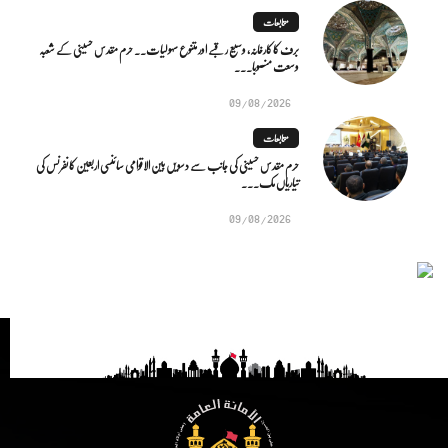
متابعات
برف کا کارخانہ، وسیع رقبے اور متنوع سہولیات۔۔ حرم مقدس حسینی کے شعبہ
وسعت منصوبا...
09/08/2026
متابعات
حرم مقدس حسینی کی جانب سے دسویں بین الاقوامی سائنسی اربعین کانفرنس کی
تیاریاں مک...
09/08/2026