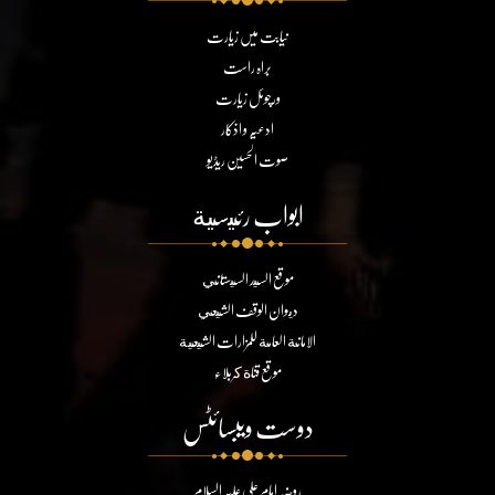
نیابت میں زیارت
براہ راست
ورچوئل زیارت
ادعیہ و اذکار
صوت الحسین ریڈیو
ابواب رئيسية
موقع السيد السيستاني
ديوان الوقف الشيعي
الامانة العامة للمزارات الشيعية
موقع قناة كربلاء
دوست ویبسائٹس
روضہ امام علی علیہ السلام