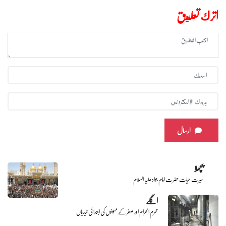
اترك تعليق
ارسال
پچھلا
سیرت حیات حضرت امام جواد علیہ السلام
اگلے
محرم الحرام اور صفر کے مہینوں کی ابتدائی تیاریاں