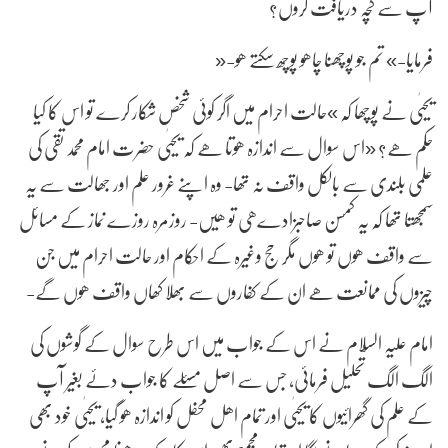
آپ سے کچہ دریافت کروں؟
فرمایا-» تم جو پوچھنا چاھو پوچھ سکتے ھو-«
یحیٰی نے پوچھا کہ »حالت احرام میں اگر کوئی شخص شکار کرے تو اس کا کیا
حکم ھے؟ «اس سوال سے اندازہ ھوتا ھے کہ یحیٰی حضرت امام محمد تقی کی
علمی بلندی سے بالکل واقف نہ تھا- وہ اپنے غرور علم اور جھالت سے یہ
سمجھتا تھا کہ یہ کمسن صاحبزادےھی تو ھیں- روزمرہ روزے نماز کے مسائل
سے واقف ھوں تو ھوں مگر حج وغیرہ کے احکام اور حالت احرام میں جن
چیزوں کی ممانعت ھے ان کے کفاروں سے بھلا کھاں واقف ھوں گے-
امام علیہ السّلام نے اس کے جواب میں اس طرح سوال کے گوشوں کی
الگ الگ تحلیل فرمائی, جس سے اصل مسئلے کا جواب دئے بغیر آپ
کے علم کی گھرائیوں کا یحیٰی اور تمام اھل محفل کو اندازہ ھو گیا, یحیٰی خود بھی