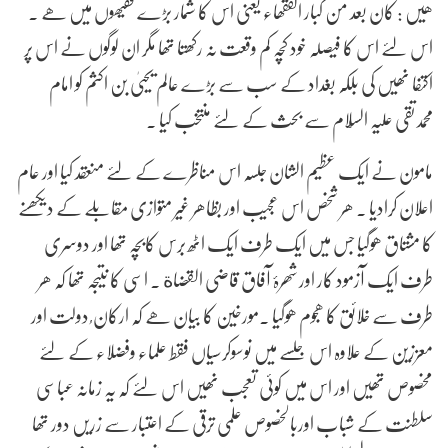
ھیں : کان بعد من کبار الفقھاء یعنی اس کا شمار بڑے فقیھوں میں ھے .
اس لئے اس کا فیصلہ خود کچہ کم وقعت نہ رکھتا تھا مگر ان لوگوں نے اس پر
اکتفا نھیں کی بلکہ بغداد کے سب سے بڑے عالم یحییٰ بن اکثم کو امام
محمدتقی علیہ السّلام سے بحث کے لئے منتخب کیا .
مامون نے ایک عظیم الشان جلسہ اس مناظرے کے لئے منعقد کیا اور عام
اعلان کرادیا . ھر شخص اس عجیب اور بظاھر غیر متوازی مقابلے کے دیکھنے
کا مشتاق ھوگیا جس میں ایک طرف ایک اٹھ برس کابچہ تھا اور دوسری
طرف ایک آزمود کار اور شھرۂ آفاق قاضی القضاة . اسی کا نتیجہ تھا کہ ھر
طرف سے خلائق کا ھجوم ھوگیا .مورخین کا بیان ھے کہ ارکان ُ دولت اور
معززین کے علاوہ اس جلسے میں نوسوکرسیاں فقط علماء وفضلاء کے لئے
مخصوص تھیں اور اس میں کوئی تعجب نھیں اس لئے کہ یہ زمانہ عباسی
سلطنت کے شباب اوربالخصوص علمی ترقی کے اعتبار سے زریں دور تھا