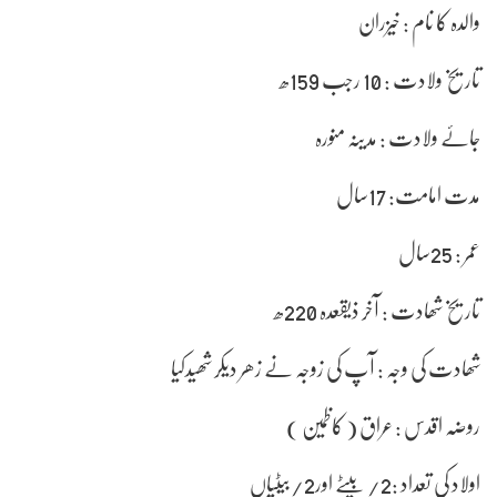
والدہ کا نام : خیزران
تاریخ ولادت : 10 رجب 159ھ
جائے ولادت : مدینہ منورہ
مدت امامت: 17سال
عمر : 25سال
تاریخ شھادت : آخر ذیقعدہ 220ھ
شھادت کی وجہ : آپ کی زوجہ نے زھر دیکر شھیدکیا
روضہ اقدس : عراق ( کاظمین )
اولاد کی تعداد :2/ بیٹے اور2/بیٹیاں