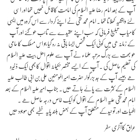
آپ کے بعد امام رضا علیہ السّلام کی امامت کاقائل نھیں تھا اور اسی
لئے واقفیہ کھلاتا تھا . امام محمد تقی نے اپنے کردار سے اس گروہ میں ایسی
کامیاب تبلیغ فرمائی کہ سب اپنے عقیدے سے تائب ھوگئے اور آپ
کے زمانہ ھی میں کوئی ایک شخص ایسا باقی نہ رہ گیا جو اس مسلک کا حامی
ھو بھت سے بزرگ مرتبہ علماء نے آپ سے علوم اھل بیت علیہ السّلام
کی تعلیم حاصل کی . آپ کے ایسے مختصر حکیمانہ اقوال کابھی ایک ذخیرہ
ھے جیسے آپ کے جدِ بزرگوار حضرت امیر المومنین علی بن ابی طالب علیہ
السّلام کے کثرت سے پائے جاتے ھیں. جناب امیر علیہ السّلام کے بعد
امام محمدتقی علیہ السّلام کے اقوال کو ایک خاص درجہ حاصل ھے .
الٰھیات اور توحیدکے متعلق آپ کے بعض بلند پایہ خطبے بھی موجود ھیں
عراق کاآخری سفر