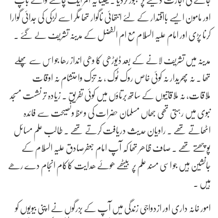
اور مامون ایسے بااقتدار کے لئے انتھائی ناگوار تھا مگر اسے لڑکی کی جدائی گوارا
کرنا پڑی اور امام علیہ السّلام مع ام الفضل کے مدینہ تشریف لے گئے .
مدینہ میں تشریف لانے کے بعد ڈیوڑھی کا وھی انداز رھا جو اس سے پھلے
تھا . نہ پھریدار نہ کوئی خاص روک ٹوک , نہ تزک واحتشام نہ اوقات
ملاقات، نہ ملاقاتیوں کے ساتھ برتاؤں میں کوئی تفریق . زیادہ تر نشست مسجد
نبوی میں رہتی تھی جھاں مسلمان حضرات کی وعظ ونصیحت سے فائدہ
اٹھاتے تھے . راویان حدیث دریافت کرتے تھے . طالب علم مسائل
پوچھتے تھے . صاف ظاھر تھا کہ آپ امام جعفرصادق علیہ السّلام کے
جانشین ہیں جو اسی مسند علم پر بیٹھے ھوئے ھدایت کاکام انجام دے رھے
ہیں .
امور خانہ داری اور ازدواجی زندگی میں آپ کے بزرگوں نے ا پنی بیویوں کو