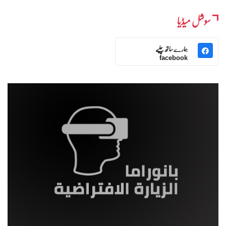
سوشل میڈیا
ہمارے ساتھ چلیے
facebook