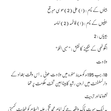
بیٹوں کے نام : (۱) علی (2) موسی مبرقع
بیٹیوں کے نام : (۱) فاطمہ (2) امامہ
بیویاں : 2
انگوٹھی کے نگینے کا نقش : ” حسبی اللھ“
ولادت
10رجب 195ھ کو مدینہ منورہ میں ولادت ھوئی . اس وقت بغداد کے
دارلسلطنت میں ارون رشید کابیٹا امین تخت حکومت پر تھا
نشوونما اور تربیت
یہ ایک حسرت ناک واقعہ ھے کہ امام محمدتقی علیہ السّلام کو نھایت کمسنی