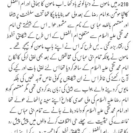
218ھ میں مامون نے دنیا کو خیر باد کھا .اب مامون کا بھائی اور ام الفضل
کاچچا موتمن جو امام رضا کے بعد ولی عھد بنایاجاچکا تھا تخت سلطنت پر بیٹھا
اور معتصم بالله عباسی کے نام سے مشھور ھوا . اس کے بیٹھتے ھی امام
محمد تقی علیہ السّلام سے متعلق ام الفضل کے اس طرح کے شکایتی خطوط
کی رفتار بڑھ گئی . جس طرح کہ اس نے اپنے باپ مامون کو بھیجے تھے .
مامون نے چونکہ تمام بنی عباس کی مخالفتوں کے بعد بھی اپنی لڑکی کا نکاح
امام محمد تقی علیہ السّلام کے ساتھ کردیا تھا اس لئے اپنی بات اور کیے کی
لآج رکھنے کی خاطر ا س نے ان شکایتوں پر کوئی خاص توجہ نھیں کی بلکہ
مایوس کردینے والے جواب سے بیٹی کی زبان بند کردی تھی مگر معتصم کو جو
امام رضا علیہ السّلام کی ولی عھدی کاداغ اپنے سینہ پراٹھائے ھوئے تھا
اور امام محمدتقی علیہ السّلام کو داماد بنائے جانے سے تمام بنی عباس کے
نمائندے کی حیثیت سے پھلے ھی اختلاف کرنے والوں میں پیش پیش رہ
چکا تھا ، اب ام الفضل کے شکایتی خطوں کو اھمیت دے کر اپنے اس