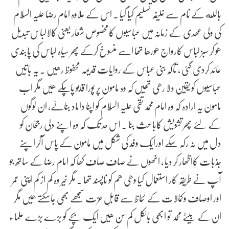
بالله کے نام سے خلیفہ تسلیم کیا گیا . اس کے علاوہ امام رضا علیہ السّلام
کی ولی عھدی کے زمانہ میں عباسیوں کامخصوص شعار یعنی کالالباس تبدیل
ھو کر سبز لباس کارواج ھورھا تھا اسے منسوخ کرکے پھر سیاہ لباس کی پابندی
عائد کردی گئی , تاکہ بنی عباس کے روایات قدیمہ محفوظ رھیں . یہ باتیں
عباسیوں کو یقین دلا رھی تھیں کہ وہ مامون پر پورا قابو پاچکے ھیں مگر اب
مامون یہ ارادہ کہ وہ امام محمد تقی علیہ السّلام کو اپنا داماد بنائے، ان لوگوں
کے لئے پھر تشویش کاباعث بنا . اس حد تک کہ وہ اپنے دلی رجحان کو
دل میں نہ رکہ سکے اورایک وفد کی شکل میں مامون کے پاس آکر اپنے
جذبات کااظھار کر دیا , انھوں نے صاف صاف کھا کہ امام رضا کے ساتھ جو
آپ نے طریقہ کار استعمال کیا وھی ھم کو ناپسند تھا . مگر خیر وہ کم از کم اپنی عمر
اور اوصاف وکمالات کے لحاظ سے قابلِ عزت سمجھے بھی جاسکتے ھیں مگر
ان کے بیٹے محمد تو ابھی بالکل کم سن ھیں ایک بچے کو بڑے بڑے علماء