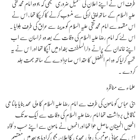
طرف اس نے اپنے اعلان کی تکمیل ضروری سمجھی کہ جو وہ امام محمدتقی
علیہ السّلام کے ساتھ اپنی لڑکی سے منسوب کرنے کا کرچکا تھا , اس نے
اس مقصد سے امام محمدتقی علیہ السّلام کو مدینہ سے عراق کی طرف بلوایا .
اس لئے کہ امام رضا علیہ السّلام کی وفات کے بعد وہ خراسان سے اب
اپنے خاندان کے پرانے دارالسلطنت بغداد میں آچکا تھا اور ا س نے یہ
تھیّہ کرلیا کہ وہ ام الفضل کاعقد اس صاحبزادے کے ساتھ بھت جلد
کردے .
علماء سے مناظرہ
بنی عباس کو مامون کی طرف سے امام رضا علیہ السّلام کا ولی عھد بنایا جانا ھی
ناقابل برداشت تھا امام رضا علیہ السّلام کی وفات سے ایک حد تک
انھیں اطمینان حاصل ھوا تھا اور انھوں نے مامون سے اپنے حسبِ دلخواہ
اس کے بھائی موتمن کی ولی عھدی کااعلان بھی کرادیا جو بعد میں معتصم