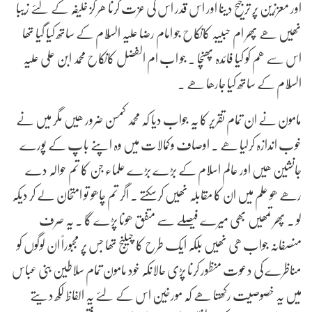
اور معززین پر ترجیح دینا اور اس قدر اس کی عزت کرنا ھر گز خلیفہ کے لئے زیبا
نھیں ھے پھر ام حبیبہ کانکاح جو امام رضا علیہ السّلام کے ساتھ کیا گیا تھا
اس سے ھم کو کیا فائدہ پھنچا . جو اب ام الفضل کانکاح محمد ابن علی علیہ
السّلام کے ساتھ کیا جارھا ھے .
مامون نے ان تمام تقریر کا یہ جواب دیا کہ محمد کمسن ضرور ھیں مگر میں نے
خوب اندازہ کرلیا ھے . اوصاف وکمالات میں وہ اپنے باپ کے پورے
جانشین ھیں اور عالم اسلام کے بڑے بڑے علماء جن کا تم حوالہ دے
رھے ھو علم میں ان کا مقابلہ نھیں کرسکتے . اگر تم چاھو تو امتحان لے کر دیکہ
لو . پھر تمھیں بھی میرے فیصلے سے متفق ھونا پڑے گا . یہ صرف
منصفانہ جواب ھی نھیں بلکہ ایک طرح کا چیلنج تھا جس پر مجبوراً ان لوگوں کو
مناظرے کی دعوت منظور کرنا پڑی حالانکہ خود مامون تمام سلاطین بنی عباس
میں یہ خصوصیت رکھتا ھے کہ مورخین اس کے لئے یہ الفاظ لکھ دیتے