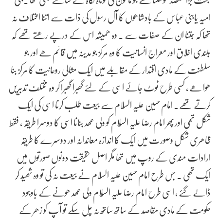
امیہ یابنی عباس کے بادشاھوں کا آل رسول کی ذات سے اتنا اختلاف نہ
تھا کہ جتنا ان کے صفات سے ۔ وہ ھمیشہ اس کے درپے رھتے تھے کہ
بلندی اخلاق اور معراج انسانیت کا وہ مرکز جو مدینہ میں قائم ھے اور جو
سلطنت کے مادی اقتدار کے مقابلے میں ایک مثالی روحانیت کا مرکز بنا
ھوا ھے ، کسی طرح ٹوٹ جائے اسی کے لئے گھبرا گھبرا کر وہ مختلف تدبیریں
کرتے تھے. امام حسین علیہ السّلام سے بیعت طلب کرنا اسی کی ایک
شکل تھی اورپھر امام رضا علیہ السّلام کو ولی عھد بنانا اسی کا دوسرا طریقہ , فقط
ظاھری شکل وصورت میں ایک کا اندازہ معاندانہ اور دوسرے کا طریقہ
ارادات مندی کے روپ میں تھا مگر اصل حقیقت دونوں صورتوں میں
ایک تھی . جس طرح امام حسین علیہ السّلام نے بیعت نہ کی تو وہ شھید کر
ڈالے گئے , اسی طرح امام رضا علیہ السّلام ولی عھد ھونے کے باوجود
حکومت کے مادی مقاصد کے ساتھ ساتھ نہ چل سکے تو آپ کو زھر کے