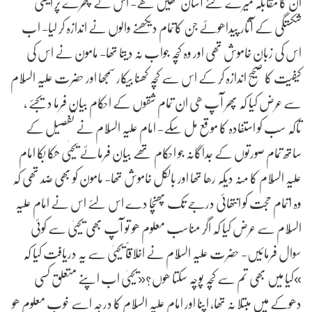
ان کا مقابلہ میرے لئے آسان نھیں ھے- اس کے چھرے پر ایسی
شکستگی کے آثار پیداھوئے جن کاتمام دیکھنے والوں نے اندازہ کر لیا- اب
اس کی زبان خاموش تھی اور وہ کچہ جواب نہ دیتا تھا- مامون نے اس کی
کیفیت کا صحیح اندازہ کر کے اس سے کچہ کھنا بیکار سمجھا اور حضرت علیہ السّلام
سے عرض کیا کہ پھر آپ ھی ان تمام شقوں کے احکام بیان فرما دیجئے ,
تاکہ سب کو استفادہ کا موقع مل سکے- امام علیہ السّلام نے تفصیل کے
ساتھ تمام صورتوں کے جداگانہ جو احکام تھے بیان فرمائے یحیٰی ھکا بکا امام
علیہ السّلام کا منہ دیکہ رھا تھا اور بالکل خاموش تھا- مامون کو بھی ضد تھی کہ
وہ اتمام حجت کو انتھائی درجے تک پھنچا دے اس لئے اس نے امام علیہ
السّلام سے عرض کیا کہ اگر مناسب معلوم ھو تو آپ بھی یحییٰ سے کوئی
سوال فرمائیں- حضرت علیہ السّلام نے اخلاقاً یحییٰ سے یہ دریافت کیا کہ
»کیا میں بھی تم سے کچہ پوچہ سکتا ھوں?«یحییٰ اب اپنے متعلق کسی
دھوکے میں مبتلا نہ تھا, اپنا اور امام علیہ السّلام کا درجہ اسے خوب معلوم ھو