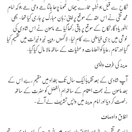
نکاح سے قبل جو خطبہ ھمارے یھاں عموماً پڑھا جاتا ھے وھی ھے جو کہ امام
محمد تقی نے اس عقد کے موقع پر اپنی زبان مبارک پر جاری کیا تھا- یھی
بطور یادگار نکاح کے موقع پر باقی رکھا گیا ھے مامون نے اس شادی کی
خوشی میں بڑی فیاضی سے کام لیا- لاکھوں روپیہ خیر و خیرات میں تقسیم کیا
گیا اور تمام رعایا کو انعامات و عطیات کے ساتھ مالا مال کیا گیا-
مدینہ کی طرف واپسی
آپ شادی کے بعد تقریباً ایک سال تک بغداد میں مقیم رہے اس کے
بعد مامون نے بھت اھتمام کے ساتھ ام الفضل کو حضرت کے ساتھ
رخصت کر دیا اور امام مدینہ میں واپس تشریف لےآئے-
اخلاق و اوصاف
امام محمد تقی علیہ السّلام اخلاق واوصاف میں انسانیت کی اس بلندی پر تھے