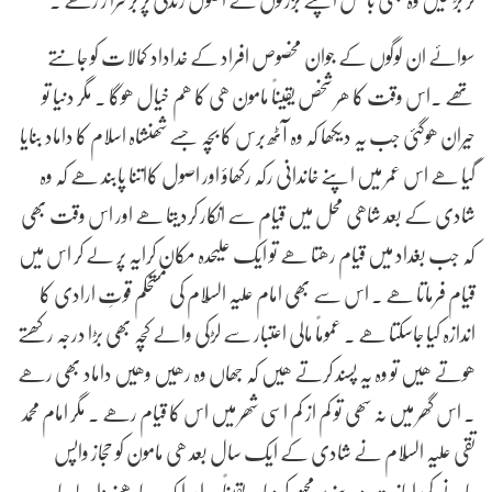
سوائے ان لوگوں کے جوان مخصوص افراد کے خداداد کمالات کو جانتے
تھے .اس وقت کا ھر شخص یقیناً مامون ھی کا ھم خیال ھوگا . مگر دنیا تو
حیران ھوگئی جب یہ دیکھا کہ وہ آٹھ برس کا بچہ جسے شھنشاہ اسلام کا داماد بنایا
گیا ھے اس عمر میں اپنے خاندانی رکہ رکھاؤ اور اصول کااتنا پابند ھے کہ وہ
شادی کے بعد شاھی محل میں قیام سے انکار کردیتا ھے اور اس وقت بھی
کہ جب بغداد میں قیام رھتا ھے تو ایک علیحدہ مکان کرایہ پر لے کر اس میں
قیام فرماتا ھے . اس سے بھی امام علیہ السّلام کی مستحکم قوتِ ارادی کا
اندازہ کیا جاسکتا ھے . عموماً مالی اعتبار سے لڑکی والے کچہ بھی بڑا درجہ رکھتے
ھوتے ھیں تو وہ یہ پسند کرتے ھیں کہ جھاں وہ رھیں وھیں داماد بھی رھے
. اس گھر میں نہ سھی تو کم از کم اسی شھر میں اس کا قیام رھے . مگر امام محمد
تقی علیہ السّلام نے شادی کے ایک سال بعد ھی مامون کو حجاز واپس
جانے کی اجازت دینے پر مجبور کردیا . یقیناً یہ امر ایک چاھنے والے باپ