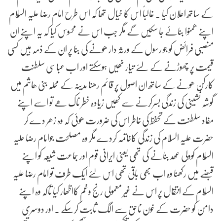
کے ساتھ اعلان کیا . غالباً اس کا خیال تھا کہ اس طرح امام رضا علیہ السّلام
اپنے ھمنوا بنائے جا سکیں گے مگر جب اس نے محسوس کیا کہ یہ اپنے ان
منصبی فرائض کو جو رسول کے ورثہ دار ھونے کی بنا پر ان کے ذمہ ہیں کسی
قیمت پر چھوڑنے کے لئے تیار نھیں ہوسکتے اور اب عباسی سلطنت
کارکن ھونے کے ساتھ ان اصول پر قائم رھنا مدینہ کے محلہ بنی ھاشم میں
گوشہ نشینی کی زندگی بسرکرنے سے کھیں زیادہ خطر ناک ھے تو اسے اپنے
مفاد سلطنت کے تحفظ کی خاطر اس کی ضرورت ھوئی کہ وہ زھر دے کر
حضرت علیہ السّلام کی زندگی کاخاتمہ کردے مگر وہ مصلحت جوامام رضا علیہ
السّلام کوولی عھد بنانے کی تھی یعنی ایرانی قوم اور جماعت شیعہ کو اپنے
قبضے میں رکھنا وہ اب بھی باقی تھی اس لئے ایک طرف تو امام رضا علیہ
السّلام کے انتقال پر اس نے غیر معمولی رنج وغم کااظھار کیا تاکہ وہ اپنے
دامن کو حضرت کے خون ناحق سے الگ ثابت کرسکے . اور دوسری