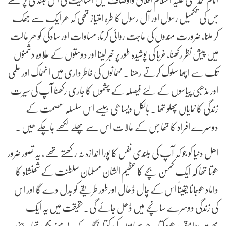
جس کی تکمیل رسول اور آل رسول کا طرہ امتیاز تھی کہ ھر ایک سے جھک
کر ملنا، ضرورت مندوں کی حاجت روائی کرنا، مساوات اور سادگی کو ھر حالت
میں پیش نظر رکھنا، غربا کی پوشیدہ طور پر خبر لینا اور دوستوں کے علاوہ دشمنوں
تک سے اچھا سلوک کرتے رھنا . مھمانوں کی خاطر داری میں انھماک اور علمی
اور مذھبی پیاسوں کے لئے فیصلہ کے چشموں کا جاری رکھنا آپ کی سیرت
زندگی کا نمایاں پھلو تھا . بالکل ویسا ھی جیسے اس سلسلہ عصمت کے
دوسرے افراد کا تھا جس کے حالات اس سے پھلے لکھے جاچکے ھیں .
اھل دنیا کو جو کہ آپ کی بلندی نفس کا پورا اندازہ نہ رکھتے تھے ، یہ تصور ضرور
ھوتا تھا کہ ایک کمسن بچے کا عظیم الشان مسلمان سلطنت کے شھنشاہ کا
داماد ھوجانا یقیناً اس کے چال ڈھال اورطور طریقے کو بدل دے گا اور اس
کی زندگی دوسرے سانچے میں ڈھل جائے گی.حقیقت میں یہ ایک
بھت بڑا مقصد ھوسکتا ھے جو مامون کی کوتاہ نگاہ کے سامنے بھی تھا .بنی