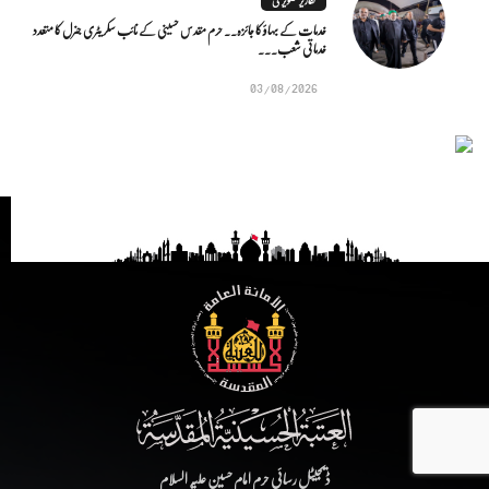
خدمات کے بہاؤ کا جائزہ.. حرم مقدس حسینی کے نائب سکریٹری جنرل کا متعدد
خدماتی شعب...
03/08/2026
ڈیجیٹل رسائی حرم امام حسین علیہ السلام