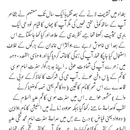
بغداد میں تشریف لانے کے بعد تقریباً ایک سال تک معتصم نے بظاھر
آپ کے ساتھ کوئی سختی نھیں کی مگر آپ کا یھاں کا قیام خود ھی ایک
جبری حیثیت رکھتا تھا جسے نظر بندی کے علاوہ اور کیا کھا جاسکتا ھے اس
کے بعد اسی خاموش حربے سے جو اکثر اس خاندان کے بزرگوں کے خلاف
استعمال کیا جاچکا تھا، آپ کی زندگی کاخاتمہ کردیا گیا اور ۲۹ذی القعدہ ۲۲۰ھ
میں زھر سے آپ کی شھادت ھوئی ۔ اپنے جدِ بزرگوار حضرت امام موسیٰ
کاظم کے پاس دفن ھوئے .آپ ھی کی شرکت کالحاظ کرکے عربی کے
قاعدے سے اس شھر کانام کاظمین (دوکاظم یعنی غصہ کوضبط کرنے
والے) مشھور ھوا ھے . اس میں حضرت موسیٰ کاظم علیہ السّلام کے
لقب کوصراحةً سامنے رکھا گیا جبکہ موجودہ زمانے میں اسٹیشن کانام جوادّین
(دوجواد یعنی فیاض) درج ھے جس میں صراحةً حضرت امام محمد تقی علیہ
السّلام کے لقب کو ظاھرکیاجارھا ھے . چونکہ آپ کالقب تقی بھی تھا اور