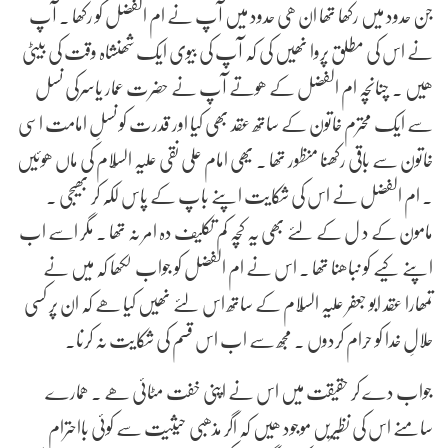
جن حدود میں رکھا تھا ان ھی حدود میں آپ نے ام الفضل کو رکھا . آپ
نے اس کی مطلق پروا نھیں کی کہ آپ کی بیوی ایک شھنشاہ وقت کی بیٹی
ھیں . چنانچہ ام الفضل کے ھوتے آپ نے حضرت عمار یاسرکی نسل
سے ایک محترم خاتون کے ساتھ عقد بھی کیا اور قدرت کو نسلِ امامت اسی
خاتون سے باقی رکھنا منظور تھا . یھی امام علی نقی علیہ السّلام کی ماں ھوئیں
. ام الفضل نے اس کی شکایت اپنے باپ کے پاس لکہ کر بھیجی .
مامون کے د ل کے لئے بھی یہ کچہ کم تکلیف دہ امر نہ تھا . مگر اسے اب
اپنے کیے کو نباھنا تھا . اس نے ام الفضل کو جواب لکھا کہ میں نے
تمھارا عقد ابو جعفر علیہ السّلام کے ساتھ اس لئے نھیں کیا ھے کہ ان پر کسی
حلالِ خدا کو حرام کردوں . مجھ سے اب اس قسم کی شکایت نہ کرنا.
جواب دے کر حقیقت میں اس نے اپنی خفت مٹائی ھے . ھمارے
سامنے اس کی نظیریں موجود ھیں کہ اگر مذھبی حیثیت سے کوئی بااحترام