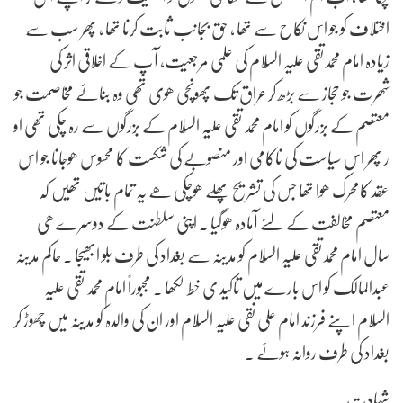
اختلاف کو جو اس نکاح سے تھا ، حق بجانب ثابت کرنا تھا , پھر سب سے
زیادہ امام محمدتقی علیہ السّلام کی علمی مرجعیت، آپ کے اخلاقی اثر کی
شھرت جو حجاز سے بڑھ کر عراق تک پھونچی ھوی تھی وہ بنائے مخاصمت جو
معتصم کے بزرگوں کو امام محمد تقی علیہ السّلام کے بزرگوں سے رہ چکی تھی او
ر پھر اس سیاست کی ناکامی اور منصوبے کی شکست کا محسوس ھوجانا جو اس
عقد کامحرک ھوا تھا جس کی تشریح پھلے ھوچکی ھے یہ تمام باتیں تھیں کہ
معتصم مخالفت کے لئے آمادہ ھوگیا . اپنی سلطنت کے دوسرے ھی
سال امام محمدتقی علیہ السّلام کو مدینہ سے بغداد کی طرف بلو ابھیجا . حاکم مدینہ
عبدالمالک کو اس بارے میں تاکید ی خط لکھا . مجبوراً امام محمد تقی علیہ
السّلام اپنے فرزند امام علی نقی علیہ السّلام اور ان کی والدہ کو مدینہ میں چھوڑ کر
بغداد کی طرف روانہ ہوئے .
شہادت