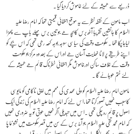
ذریعے سے ھمیشہ کے لئے خاموش کردیا گیا .
اب مامون کے نقطہ نظر سے یہ موقع انتھائی قیمتی تھا کہ امام رضا علیہ
السّلام کا جانشین تقریباً آٹھ برس کابچہ ھے جو تین برس پھلے باپ سے چھڑا
لیاجاچکا تھا . حکومت وقت کی سیاسی سوجہ بوجہ کھہ رھی تھی کہ اس بچے کو
اپنے طریقے پر لانا نھایت آسان ھے اوراس کے بعد وہ مرکز جو حکومت
وقت کے خلاف ساکن اورخاموش مگر انتھائی خطرناک قائم ھے ھمیشہ کے
لئے ختم ھوجائے گا .
مامون امام رضا علیہ السّلام کو ولی عھد ی کی مھم میں اپنی ناکامی کو مایوسی
کاسبب نھیں تصور کرتا تھا ,ا س لئے کہ امام رضا علیہ السّلام کی زندگی ایک
اصول پر قائم رہ چکی تھی .ا س میں تبدیلی اگر نھیں ھوتی تو یہ ضروری نھیں
کہ امام محمد تقی علیہ السّلام جو آٹہ برس کے سن میں قصر حکومت میں نشو نما پا
کر بڑھیں وہ بھی بالکل اپنے بزرگوں کے اصول زندگی پر بر قرا ر رھے .