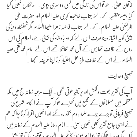
خاتون ھوئی ھے تو اس کی زندگی میں کسی دوسری بیوی سے نکاح نھیں کیا
گیا جیسے پیغمبر کے لئے جناب خدیجة کبریٰ علیہ السّلام اور حضرت علی
المرتضیٰ علیہ السّلام کے لئے جناب فاطمہ زھرا علیھا السّلام مگر شھنشاہ دنیا کی
بیٹی کو یہ امتیاز دینا صرف اس لئے کہ وہ بادشاہ کی بیٹی ھے، اسلام کی اس
روح کے خلاف تھا جس کے آل محمد محافظ تھے اس لئے امام محمدتقی علیہ
السّلام نے اس کے خلاف طرزِ عمل اختیار کرنا اپنا فریضہ سمجھا .
تبلیغ وھدایت
آپ کی تقریر بھت دلکش اور پر تاثیر ھوتی تھی . ایک مرتبہ زمانہ حج میں مکہ
معظمہ میں مسلمانوں کے مجمع میں کھڑے ھو کر آپ نے احکام شرع کی
تبلیغ فرمائی تو بڑے بڑے علماء دم بخود رہ گئے اور انھیں اقرار کرنا پڑا کہ ھم
نے ایسی جامع تقریر کبھی نھیں سنی۔ . امام رضا علیہ السّلام کے زمانہ میں
ایک گروہ پیدا ھوگیا تھا جو امام موسیٰ کاظم علیہ السّلام پر توقف کرتا تھا یعنی