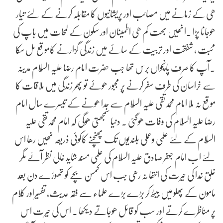
ھی کے زمانے میں مصائب اور پریشانیوں کا مقابلہ کرنے کے لئے تیار
ھوجانا پڑا .انھیں بھت کم ھی اطمینان اور سکون کے لمحات میں باپ کی
محبت , شفقت اور تربیت کے سائے میں زندگی گزارنے کاموقع مل سکا
.آپ کا صرف پانچواں برس تھا جب حضرت امام رضا علیہ السّلام مدینہ
سے خراسان کی طرف سفر کرنے پر مجبور ھوئے تو پھر زندگی میں ملاقات کا
موقع نہ ملا امام محمدتقی علیہ السّلام سے جدا ھونے کے تیسرے سال امام
رضا علیہ السّلام کی وفات ھوگئی . دنیا سمجھتی ھوگی کہ امام محمدتقی علیہ
السّلام کے لئے علمی وعملی بلندیوں تک پھنچنے کاکوئی ذریعہ نھیں رھا اس
لئے اب امام جعفر صادق علیہ السّلام کی علمی مسند شاید خالی نظر آئے مگر
خلق خدا کی حیرت کی انتھا نہ رھی جب اس کمسن بچے کو تھوڑے دن بعد
مامون کے پھلو میں بیٹھ کر بڑے بڑے علماء سے فقہ حدیث، تفسیراور کلام
پر مناظرے کرتے اور سب کو قائل ھوجاتے دیکھا . اس کی حیرت اس