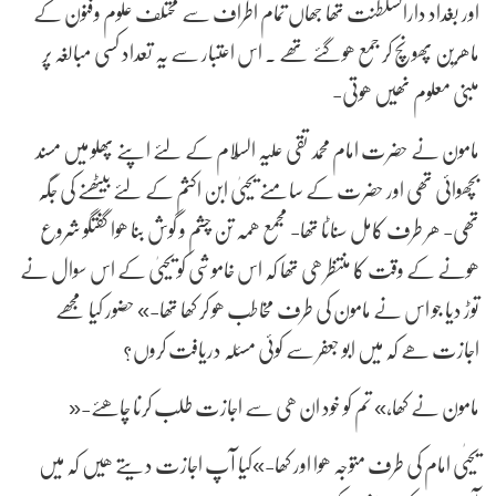
اور بغداد دارالسلطنت تھا جھاں تمام اطراف سے مختلف علوم وفنون کے
ماھرین پھونچ کر جمع ھوگئے تھے . اس اعتبار سے یہ تعداد کسی مبالغہ پر
مبنی معلوم نھیں ھوتی-
مامون نے حضرت امام محمد تقی علیہ السّلام کے لئے اپنے پھلو میں مسند
بچھوائی تھی اور حضرت کے سامنے یحییٰ ابن اکثم کے لئے بیٹھنے کی جگہ
تھی- ھر طرف کامل سناٹا تھا- مجمع ھمہ تن چشم و گوش بنا ھوا گفتگو شروع
ھونے کے وقت کا منتظر ھی تھا کہ اس خاموشی کو یحییٰ کے اس سوال نے
توڑ دیا جو اس نے مامون کی طرف مخاطب ھو کر کھا تھا-» حضور کیا مجھے
اجازت ھے کہ میں ابو جعفر سے کوئی مسئلہ دریافت کروں؟
مامون نے کھا,» تم کو خود ان ھی سے اجازت طلب کرنا چاھئے-«
یحیٰی امام کی طرف متوجہ ھوا اور کھا-»کیا آپ اجازت دیتے ھیں کہ میں