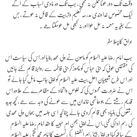
وقت تک دور ھوناممکن نہ تھی , جب تک وہ مادی اسباب کے آگے
ایک مخصوص خدا وندی مدرسہ تعلیم وتربیت کے قائل نہ ھوتے , جس
کے بغیر یہ معمہ نہ حل ھوا اور نہ کبھی حل ھوسکتا ھے .
عراق کاپہلاسفر
جب امام رضا علیہ السّلام کو مامون نے ولی عھد بنایا اور اس کی سیاست اس
کی مقتضی ھوئی کہ بنی عباس کو چھوڑ کر بنی فاطمہ سے روابط قائم کئے جائیں
اور اس طرح شیعیان اھل بیت علیہ السّلام کو اپنی جانب مائل کیا جائے تو
اس نے ضرورت محسوس کی کہ خلوص واتحاد کے مظاھرے کے علاوہ اس
قدیم رشتے کے جو ھاشمی خاندان میں سے ھونے کی وجہ سے ھے , کچھ جدید
رشتوں کی بنیاد بھی قائم کردی جائے چنانچہ اسی جلسہ میں جھاں ولی عھدی
کی رسم ادا کی گئی،اس نے اپنی بھن ام حبیبہ کاعقد امام رضا علیہ السّلام
کے ساتھ کیاا ور اپنی بیٹی ام الفضل کی نسبت کاامام محمد تقی علیہ السّلام