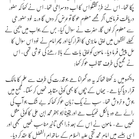
چکا تھا- اس لئے طرز گفتگو اس کا اب دوسراھی تھا- اس نے کھا کہ حضور
دریافت فرمائیں اگر مجھے معلوم ھو گا تو عرض کر دوں گا ورنہ خود حضور ھی
سے معلوم کر لوں گا, حضرت نے سوال کیا- جس کے جواب میں یحییٰ نے
کھلے لفظوں میں اپنی عاجزی کا اقرار کیا اور پھر امام نے خود اس سوال کا
حل پیش فرما دیا- مامون کو اپنی بات کے بالا رھنے کی خوشی تھی- اس
نے مجمع کی طرف مخاطب ھو کر کھا:
دیکھو میں نہ کھتا تھا کہ یہ وہ گھرانا ھے جو قدرت کی طرف سے علم کا مالک
قرار دیا گیا ھے- یھاں کے بچوں کا بھی کوئی مقابلہ نھیں کر سکتا- مجمع میں
جوش و خروش تھا- سب نے یک زبان ھو کر کھا کہ بے شک جو آپ کی
رائے ھے وہ بالکل ٹھیک ھے اور یقیناً ابو جعفر محمد ابن علی کا کوئی مثل
نھیں ھے- مامون نے اس کے بعد ذرا بھی تاخیر مناسب نھیں سمجھی اور
اسی جلسے میں امام محمد تقی علیہ السلام کے ساتھ ام الفضل کا عقد کر دیا-