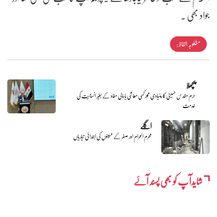
جواد بھی .
مطلوبہ الفاظ :
پچھلا
حرم مقدس حسینی کا بنیادی محور کسی معاشی یا مالی مفاد کے بغیر انسانیت کی
خدمت
اگلے
محرم الحرام اور صفر کے مہینوں کی ابتدائی تیاریاں
شایدآپ کو بھی پسند آئے