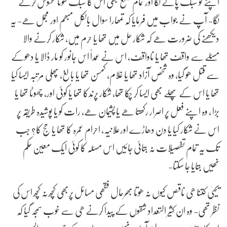
اپنے کو سبک پانے لگا اور تمام مجمع بھی اس کا سبک ھونا محسوس کرنے
لگا- آپ نے جواب میں فرمایا کہ تمھارا سوال بالکل مبھم اور مجمل ھے- یہ
دیکھنے کی ضرورت ھے کہ شکار حل میں تھا یا حرم میں، شکار کرنے والا
مسئلے سے واقف تھا یا ناواقف، اس نے عمداً اس جانور کو مار ڈالا یا دھوکے
سے قتل ھو گیا، وہ شخص آزاد تھا یا غلام، کمسن تھا یا بالغ، پھلی مرتبہ ایسا کیا
تھا یا اس کے پھلے بھی ایسا کر چکا تھا، شکار پرندکا تھا یا کوئی اور، چھوٹا تھا یا
بڑا ، وہ اپنے فعل پر اصرار رکھتا ھے یا پشیمان ھے، رات کو یا پوشیدہ طریقہ پر
اس نے شکار کیا یا دن دھاڑے اورعلانیہ، احرام عمرہ کا تھا یا حج کا؟ جب
تک یہ تمام تفصیلات نہ بتائی جائیں اس مسئلہ کا کوئی ایک معین حکم
نھیں بتایا جا سکتا-
یحییٰ کتنا ھی ناقص کیوں نہ ھوتا بھرحال فقھی مسائل پربھی کچھ نہ کچھ اس کی
نظر تھی- وہ ان کثیر التعداد شقوں کے پیدا کرنے ھی سے خوب سمجہ گیا کہ