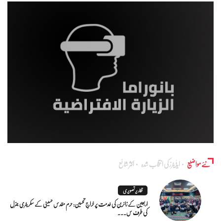
نئے مواضیع
ایڈٰیٹرز کی انتخاب شدہ
اکثر شائع
تقاریر تصویری
اربعین کے زائرین کی خدمت پر خراجِ تحسین: حرم مقدس حسینی کے سکریٹری جنرل
کی طرف س...