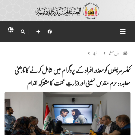
اول صفحہ
اخبار
کینسر مریضوں کو معذور افراد کے پروگرام میں شامل کرنے کا تاریخی
معاہدہ: حرم مقدس حسینی اور وزارتِ محنت کا مشترکہ اقدام