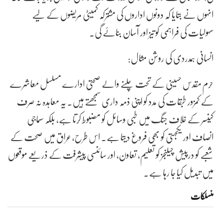
انہوں نے بتایا کہ دونوں اداروں کی مشترکہ کمیٹی مریضوں کے لیے
سہولیات کی فراہمی کو تیز اور آسان بنائے گی۔
انسانی ہمدردی کی روشن مثال:
حرم مقدس حسینی کے تحت چلنے والے صحتی ادارے مسلسل معاشرے
کے کمزور طبقات کی مدد کو اپنی ذمہ داری سمجھتے ہیں۔ یہ معاہدہ نہ صرف
کینسر کے خلاف جنگ میں طبی وسائل کو مضبوط کرتا ہے، بلکہ سماجی
انصاف اور یکجہتی کو بھی فروغ دیتا ہے۔ اس طرح، عراق میں صحت کے
شعبے کو درپیش چیلنجز کو تعلیم، تعاون، اور سائنسی پیشرفت کے ذریعے موقعوں
میں تبدیل کیا جا رہا ہے۔
منسلکات