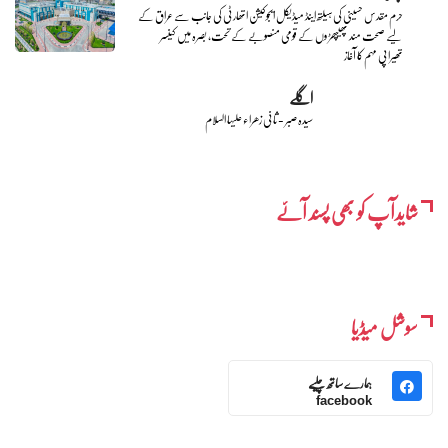
حرم مقدس حسینی کی ہیلتھ اینڈ میڈیکل ایجوکیشن اتھارٹی کی جانب سے عراق کے
لیے صحت مند پھیپھڑوں کے قومی منصوبے کے تحت، بصرہ میں کینسر
تھیراپی مہم کا آغاز
اگلے
سیدہ صبر - ثانی زھراء علیہا السلام
شایدآپ کو بھی پسند آئے
سوشل میڈیا
ہمارے ساتھ چلیے
facebook