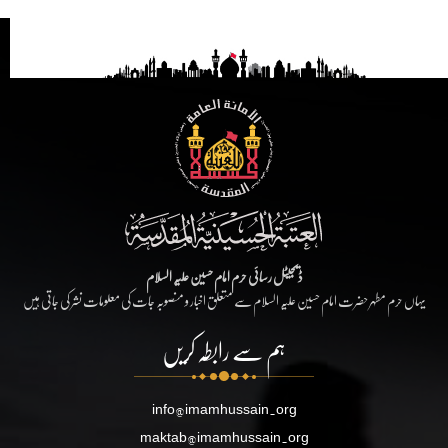
ڈیجیٹل رسائی حرم امام حسین علیہ السلام
یہاں حرم مطہر حضرت امام حسین علیہ السلام سے متعلق اخبار و منصوبہ جات کی معلومات نشر کی جاتی ہیں
ہم سے رابطہ کریں
info@imamhussain.org
maktab@imamhussain.org