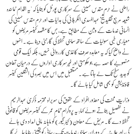
راضی نے حرم مقدس حسینی کے سرکاری پورٹل کو بتایا کہ "یہ اقدام نمائندہ
شیعہ مرجعِ تقلید شیخ عبدالمہدی الکربلائی کی ہدایات اور حرم مقدس حسینی کی
انسانی خدمات کے وژن کے مطابق ہے، جس کا مقصد کینسر مریضوں کو
معیاری طبی سہولیات کے ساتھ سماجی تحفظ کی گارنٹی دینا ہے۔ انہوں
نے واضح کیا کہ یہ معاہدہ صرف کاغذی کارروائی نہیں، بلکہ ایک قومی
منصوبے کا حصہ ہے جو حکومتی اور غیرسرکاری اداروں کے درمیان تعاون
کو جدید سطح تک لے جاتا ہے۔ مستقبل میں اس میں بصرہ کی الثقلین کینسر
فاؤنڈیشن کو بھی شامل کیا جائے گا۔
وزارتِ محنت کی معذور افراد کے حقوق کی سربراہ محترمہ ذکریٰ عبدالرحیم
نے تفصیل بتاتے ہوئے کہا: یہ پروگرام تمام عمر کے کینسر مریضوں کو قانونی
تحفظ دے گا۔ مریض کے معاون (کیئر گیور) کو ماہانہ مالی امداد دی جائے
گی، اور علاج کے دوران سماجی خدمات تک رسائی کو یقینی بنایا جائے گا۔