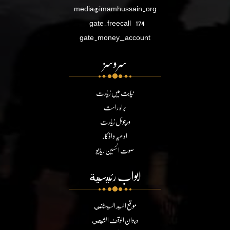
media@imamhussain.org
gate.freecall
174
gate.money_account
سروسز
نیابت میں زیارت
براہ راست
ورچوئل زیارت
ادعیہ و اذکار
صوت الحسین ریڈیو
ابواب رئيسية
موقع السيد السيستاني
ديوان الوقف الشيعي