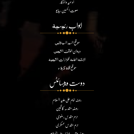
ادعیہ و اذکار
صوت الحسین ریڈیو
ابواب رئيسية
موقع السيد السيستاني
ديوان الوقف الشيعي
الامانة العامة للمزارات الشيعية
موقع قناة كربلاء
دوست ویبسائٹس
روضہ امام علی علیہ السلام
روضہ مقدسہ کاظمین
حرم مقدس رضوی
حرم مقدس عسکری
روضہ مقدسہ عباس علیہ السلام