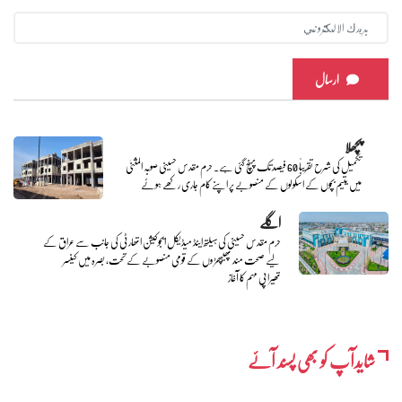
ارسال
پچھلا
تکمیل کی شرح تقریباً 60 فیصد تک پہنچ گئی ہے۔ حرم مقدس حسینی صوبہ المثنیٰ
میں یتیم بچوں کے اسکولوں کے منصوبے پر اپنے کام جاری رکھے ہوئے
اگلے
حرم مقدس حسینی کی ہیلتھ اینڈ میڈیکل ایجوکیشن اتھارٹی کی جانب سے عراق کے
لیے صحت مند پھیپھڑوں کے قومی منصوبے کے تحت، بصرہ میں کینسر
تھیراپی مہم کا آغاز
شایدآپ کو بھی پسند آئے