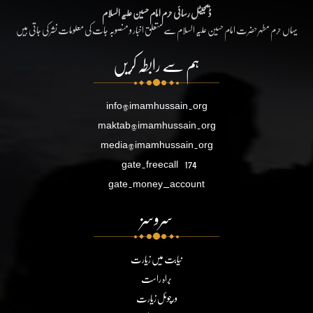
ڈیجیٹل رسائی حرم امام حسین علیہ السلام
یہاں حرم مطہر حضرت امام حسین علیہ السلام سے متعلق اخبار و منصوبہ جات کی معلومات نشر کی جاتی ہیں
ہم سے رابطہ کریں
info@imamhussain.org
maktab@imamhussain.org
media@imamhussain.org
gate.freecall
174
gate.money_account
سروسز
نیابت میں زیارت
براہ راست
ورچوئل زیارت