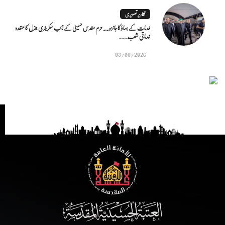
تقاریر تصویری
خدمات کے بہاؤ کا جائزہ.. حرم مقدس حسینی کے نائب سکریٹری جنرل کا متعدد
خدماتی شعب...
03/08/2026