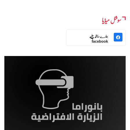
سوشل میڈیا
ہمارے ساتھ چلیے
facebook