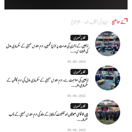
نئے مواضیع
ایڈٰیٹرز کی انتخاب شدہ
اکثر شائع
تقاریر تصویری
اربعین کے زائرین کی خدمت پر خراجِ تحسین: حرم مقدس حسینی کے سکریٹری جنرل
کی طرف س...
04/08/2026
تقاریر تصویری
اربعین کی مناسبت سے: حرم مقدس حسینی کے سکریٹری جنرل کی حرم کاظمیہ کے
سکریٹری جنر...
04/08/2026
تقاریر تصویری
بین الاقوامی صحافیوں اور کنٹینٹ کریئیٹرز کے وفد کی حرم مقدس حسینی کے نائب
سکریٹر...
04/08/2026