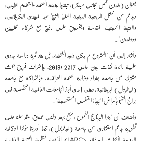
بعنوان (مليون فحص مجاني مبكر)، تبنتها هيئة الصحة والتعليم الطبي،
وبدعم من ممثل المرجعية الدينية العليا الشيخ عبد المهدي الكربلائي،
والعتبة الحسينية المقدسة وبتنسيق علمي رفيع مع شركاء محليين
ودوليين".
وأشار إلى أن "المشروع لم يكن وليد اللحظة، بل هو ثمرة دراسة جدوى
علمية رائدة نفذت بين عامي 2017 و2019، بإشراف فريق بحث
مشترك من جامعة بغداد ووزارة الصحة العراقية، وبالشراكة مع جامعة
(ليفربول) البريطانية، وهي إحدى أبرز الجامعات العالمية المتخصصة في
برامج التنبؤ بأمراض الجهاز التنفسي المستعصية".
وأضاف أن "هذا البرنامج الطموح يتمتع ببعد وطني عميق، وقد عملنا على
تطويره بدعم استشاري من جامعة (ليفربول)، كما أدرجنا مؤخرا الوكالة
الدولية لأبحاث السرطان (IARC) التابعة لمنظمة الصحة العالمية