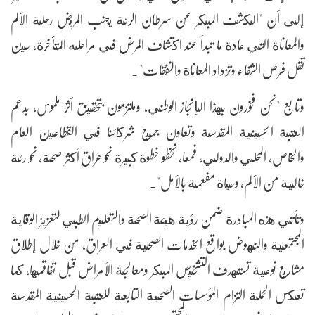
إلى أن "الكشف المبكر عن سرطان الرئة يجنب المريض رحلة الألم
والمعاناة التي عادة ما تبدأ عند اكتشاف المرض في مراحله المتأخرة، حين
تقل فرص الشفاء وتزداد المعاناة والنفقات".
وتابع "نحن فخورون بهذا الإنجاز الوطني، وملتزمون بتحقيق أثر ملموس، بدعم
العتبة الحسينية المقدسة وتعاون جميع شركائنا في القطاعين العام
والخاص، المحلي والدولي، فمعا، نخطو خطوة كبيرة نحو عراق أكثر صحة، نحو رئة
خالية من الألم، وحياة مفعمة بالأمل".
وتأتي هذه المبادرة ضمن رؤية هيئة الصحة والتعليم الطبي لتعزيز الوقاية
المجتمعية والنهوض بواقع الخدمات الصحية في العراق، من خلال إطلاق
مشاريع نوعية تستهدف التشخيص المبكر ومعالجة الأمراض قبل تفاقمها، كما
تعكس الحملة التزام المؤسسات الصحية التابعة للعتبة الحسينية المقدسة