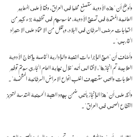
وأوضح أن "هذه الأدوية ستصنع محليا في العراق، وفقا لأعلى المعايير
العالمية المعتمدة في تصنيع الأدوية، مما سيسهم في تغطية جزء كبير من
احتياجات مرضى السرطان في البلاد، ويقلل من الاعتماد على الاستيراد
الخارجي".
وأضاف أن "جميع الإجراءات الفنية والإدارية الخاصة بإنتاج الأدوية
العلاجية تم انجازها"، لافتا الى أنه "خلال نهاية العام الجاري سيتم توفير
العلاجات والتي ستستهدف اغلب انواع الامراض السرطانية المشخصة".
وأكد على أن "هذا الإنجاز يأتي ضمن جهود العتبة الحسينية المقدسة لتعزيز
القطاع الصحي في العراق".