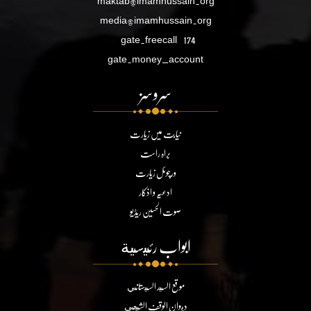
maktab@imamhussain.org
media@imamhussain.org
gate.freecall
174
gate.money_account
سروسز
نیابت میں زیارت
براہ راست
ورچوئل زیارت
ادعیہ و اذکار
صوت الحسین ریڈیو
ابواب رئيسية
موقع السيد السيستاني
ديوان الوقف الشيعي