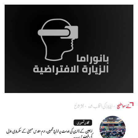
نئے مواضیع
ایڈٰیٹرز کی انتخاب شدہ
اکثر شائع
تقاریر تصویری
اربعین کے زائرین کی خدمت پر خراجِ تحسین: حرم مقدس حسینی کے سکریٹری جنرل
کی طرف س...