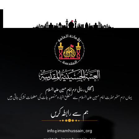
ڈیجیٹل رسائی حرم امام حسین علیہ السلام
یہاں حرم مطہر حضرت امام حسین علیہ السلام سے متعلق اخبار و منصوبہ جات کی معلومات نشر کی جاتی ہیں
ہم سے رابطہ کریں
info@imamhussain.org