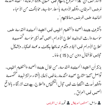
واشار الى أن "هذا المشروع يسهم في تحسين جودة الرعاية الصحية المقدمة
لمرضى السرطان، وتوفير الأدوية بأسعار مناسبة، مما يخفف من الأعباء
المالية على المرضى وعائلاتهم".
وتشرف هيئة الصحة والتعليم الطبي في العتبة الحسينية المقدسة على
مؤسسة وارث الدولية لعلاج الأورام، التي تعد أكبر مؤسسة تخصصية
لعلاج الأورام في البلاد، وتقدم خدماتها بكلف مدعومة للكبار، وبشكل
مجاني للأطفال دون سن (15) عاما.
يذكر أن العتبة الحسينية المقدسة، من خلال هيئة الصحة والتعليم الطبي،
تواصل تنفيذ مشاريع صحية متقدمة، بما في ذلك إنشاء مراكز طبية متخصصة
وتوفير أحدث التقنيات في مجال التشخيص والعلاج، بهدف الارتقاء بالواقع
الصحي في العراق.
مراسل
:
مصطفى احمد باهض
تحرير
:
فارس الشريفي