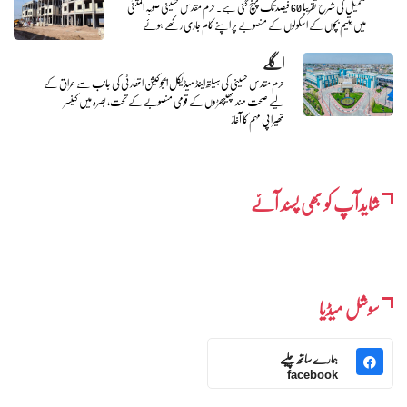
تکمیل کی شرح تقریباً 60 فیصد تک پہنچ گئی ہے۔ حرم مقدس حسینی صوبہ المثنیٰ
میں یتیم بچوں کے اسکولوں کے منصوبے پر اپنے کام جاری رکھے ہوئے
اگلے
حرم مقدس حسینی کی ہیلتھ اینڈ میڈیکل ایجوکیشن اتھارٹی کی جانب سے عراق کے
لیے صحت مند پھیپھڑوں کے قومی منصوبے کے تحت، بصرہ میں کینسر
تھیراپی مہم کا آغاز
شایدآپ کو بھی پسند آئے
سوشل میڈیا
ہمارے ساتھ چلیے
facebook