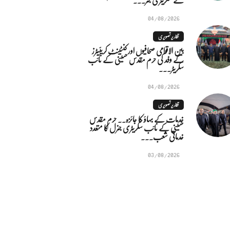
04/08/2026
تقاریر تصویری
بین الاقوامی صحافیوں اور کنٹینٹ کریئیٹرز
کے وفد کی حرم مقدس حسینی کے نائب
سکریٹر...
04/08/2026
تقاریر تصویری
خدمات کے بہاؤ کا جائزہ.. حرم مقدس
حسینی کے نائب سکریٹری جنرل کا متعدد
خدماتی شعب...
03/08/2026