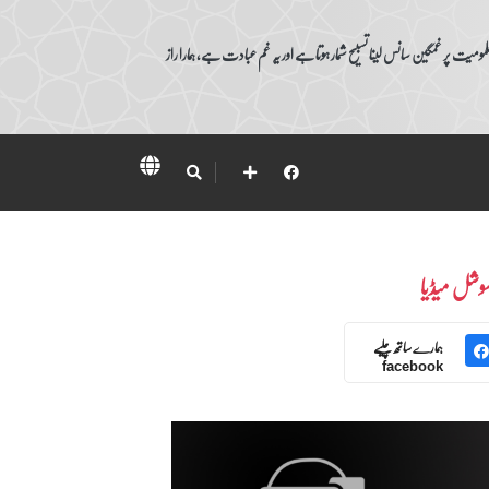
ومیت پر غمگین سانس لینا تسبیح شمار ہوتا ہے اور یہ غم عبادت ہے، ہمارا راز
وشل میڈیا
ہمارے ساتھ چلیے
facebook