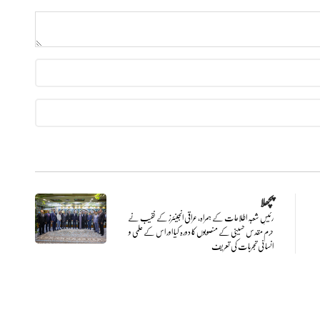
پچھلا
رئیسِ شعبہ اطلاعات کے ہمراہ، عراقی انجینئرز کے نقیب نے
حرم مقدس حسینی کے منصوبوں کا دورہ کیا اور اس کے علمی و
انسانی تجربات کی تعریف