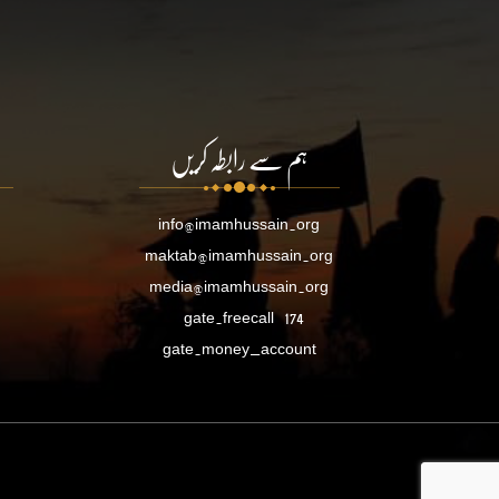
ہم سے رابطہ کریں
info@imamhussain.org
maktab@imamhussain.org
media@imamhussain.org
gate.freecall
174
gate.money_account