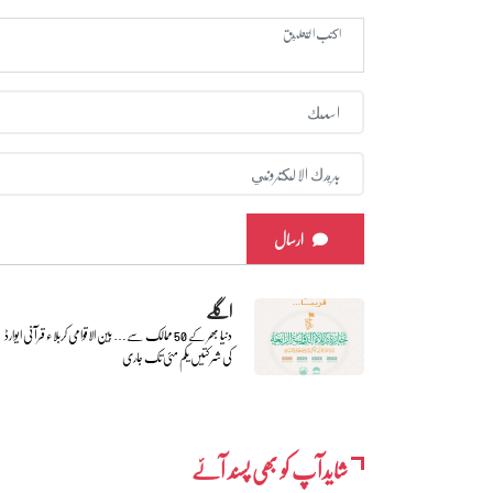
ارسال
اگلے
دنیا بھر کے 50 ممالک سے… بین الاقوامی کربلاء قرآنی ایوارڈ
کی شرکتیں یکم مئی تک جاری
شایدآپ کو بھی پسند آئے