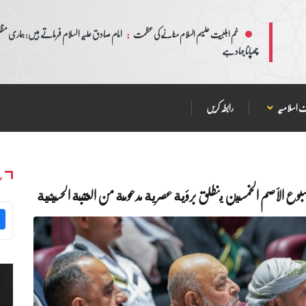
:
امام صادق علیہ السلام فرماتے ہیں: ہماری مظلم
غم اہلبیت علیہم السلام منانے کی عظمت
چھپانا جہاد ہے
 اسلامیہ
رابطہ کریں
س
 الأصم الخمسين ينطلق برؤية عصرية مدعومة من العتبة الحسينية