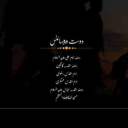
دوست ویبسائٹس
روضہ امام علی علیہ السلام
روضہ مقدسہ کاظمین
حرم مقدس رضوی
حرم مقدس عسکری
روضہ مقدسہ عباس علیہ السلام
مسجد الكوفة المعظم