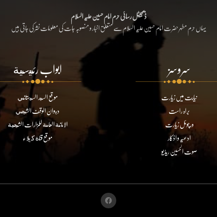
ڈیجیٹل رسائی حرم امام حسین علیہ السلام
یہاں حرم مطہر حضرت امام حسین علیہ السلام سے متعلق اخبار و منصوبہ جات کی معلومات نشر کی جاتی ہیں
سروسز
ابواب رئيسية
نیابت میں زیارت
موقع السيد السيستاني
براہ راست
ديوان الوقف الشيعي
ورچوئل زیارت
الامانة العامة للمزارات الشيعية
ادعیہ و اذکار
موقع قناة كربلاء
صوت الحسین ریڈیو