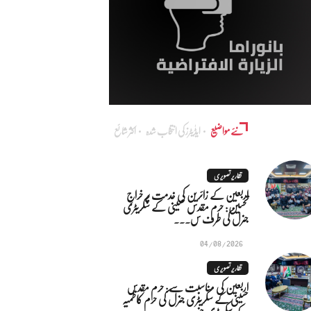
نئے مواضیع
ایڈٰیٹرز کی انتخاب شدہ
اکثر شائع
تقاریر تصویری
اربعین کے زائرین کی خدمت پر خراجِ
تحسین: حرم مقدس حسینی کے سکریٹری
جنرل کی طرف س...
04/08/2026
تقاریر تصویری
اربعین کی مناسبت سے: حرم مقدس
حسینی کے سکریٹری جنرل کی حرم کاظمیہ
کے سکریٹری جنر...