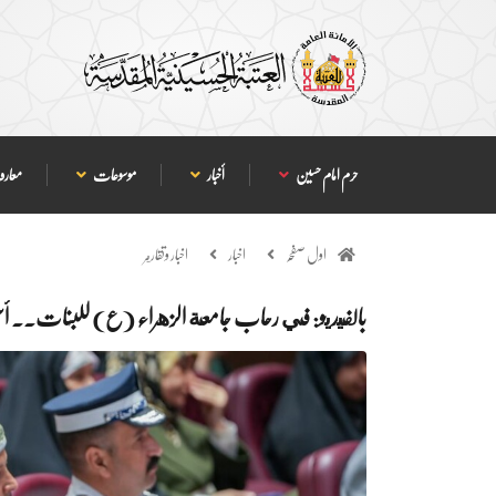
حرم امام حسین
أخبار
موسوعات
معارف
اول صفحہ
اخبار
اخبار وتقارير
بالفيديو: في رحاب جامعة الزهراء (ع) للبنات.. أسبوع