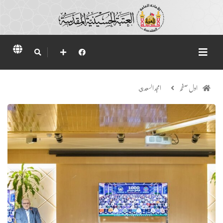
اول صفحہ
امجد السعدي