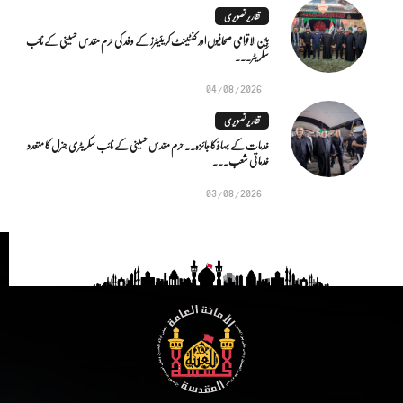
تقاریر تصویری
بین الاقوامی صحافیوں اور کنٹینٹ کریئیٹرز کے وفد کی حرم مقدس حسینی کے نائب
سکریٹر...
04/08/2026
تقاریر تصویری
خدمات کے بہاؤ کا جائزہ.. حرم مقدس حسینی کے نائب سکریٹری جنرل کا متعدد
خدماتی شعب...
03/08/2026