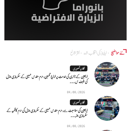
نئے مواضیع
ایڈٰیٹرز کی انتخاب شدہ
اکثر شائع
تقاریر تصویری
اربعین کے زائرین کی خدمت پر خراجِ تحسین: حرم مقدس حسینی کے سکریٹری جنرل
کی طرف س...
04/08/2026
تقاریر تصویری
اربعین کی مناسبت سے: حرم مقدس حسینی کے سکریٹری جنرل کی حرم کاظمیہ کے
سکریٹری جنر...
04/08/2026