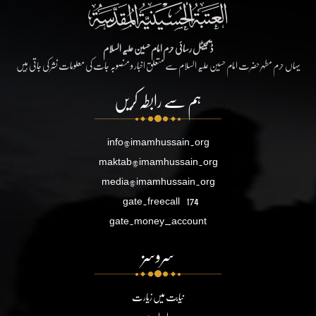
ڈیجیٹل رسائی حرم امام حسین علیہ السلام
یہاں حرم مطہر حضرت امام حسین علیہ السلام سے متعلق اخبار و منصوبہ جات کی معلومات نشر کی جاتی ہیں
ہم سے رابطہ کریں
info@imamhussain.org
maktab@imamhussain.org
media@imamhussain.org
gate.freecall
174
gate.money_account
سروسز
نیابت میں زیارت