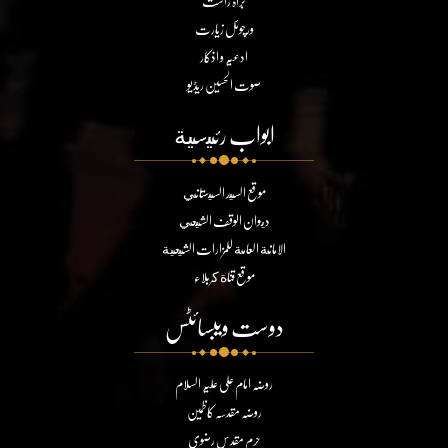
براہ راست
ورچوئل زیارت
ادعیہ و اذکار
صوت الحسین ریڈیو
ابواب رئيسية
موقع السيد السيستاني
ديوان الوقف الشيعي
الامانة العامة للمزارات الشيعية
موقع قناة كربلاء
دوست ویبسائٹس
روضہ امام علی علیہ السلام
روضہ مقدسہ کاظمین
حرم مقدس رضوی