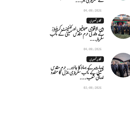
04/08/2026
تقاریر تصویری
بین الاقوامی صحافیوں اور کنٹینٹ کریئیٹرز
کے وفد کی حرم مقدس حسینی کے نائب
سکریٹر...
04/08/2026
تقاریر تصویری
خدمات کے بہاؤ کا جائزہ.. حرم مقدس
حسینی کے نائب سکریٹری جنرل کا متعدد
خدماتی شعب...
03/08/2026