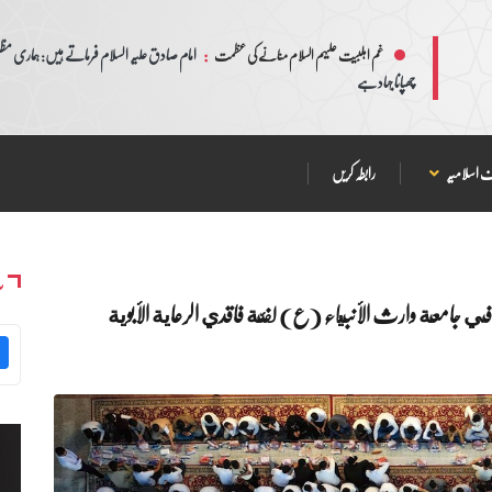
:
امام صادق علیہ السلام فرماتے ہیں: ہماری مظلم
غم اہلبیت علیہم السلام منانے کی عظمت
چھپانا جہاد ہے
 اسلامیہ
رابطہ کریں
س
ي جامعة وارث الأنبياء (ع) لفئة فاقدي الرعاية الأبوية