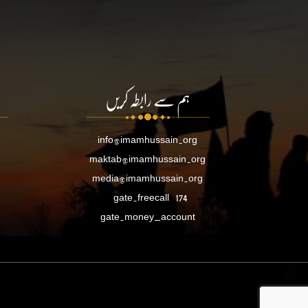
ہم سے رابطہ کریں
info@imamhussain.org
maktab@imamhussain.org
media@imamhussain.org
gate.freecall
174
gate.money_account