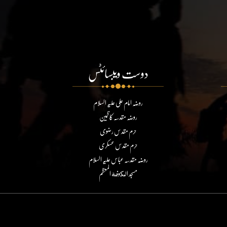
دوست ویبسائٹس
روضہ امام علی علیہ السلام
روضہ مقدسہ کاظمین
حرم مقدس رضوی
حرم مقدس عسکری
روضہ مقدسہ عباس علیہ السلام
مسجد الكوفة المعظم