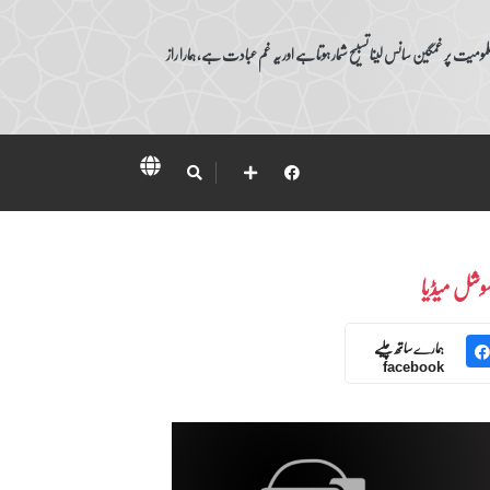
ومیت پر غمگین سانس لینا تسبیح شمار ہوتا ہے اور یہ غم عبادت ہے، ہمارا راز
وشل میڈیا
ہمارے ساتھ چلیے
facebook