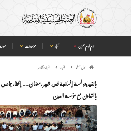
حرم امام حسین
أخبار
موسوعات
معارف
اول صفحہ
اخبار
اخبار وتقارير
بالفيديو: لمسة إنسانية في شهر رمضان.. إفطار جماعي ف
بالتعاون مع مؤسسة العين