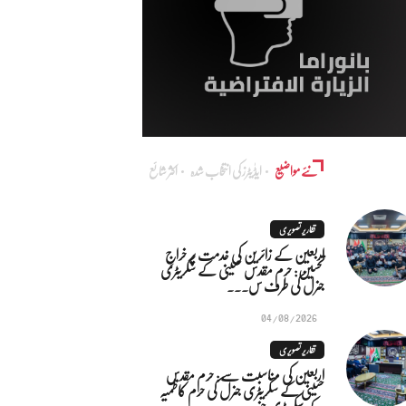
نئے مواضیع
ایڈٰیٹرز کی انتخاب شدہ
اکثر شائع
تقاریر تصویری
اربعین کے زائرین کی خدمت پر خراجِ
تحسین: حرم مقدس حسینی کے سکریٹری
جنرل کی طرف س...
04/08/2026
تقاریر تصویری
اربعین کی مناسبت سے: حرم مقدس
حسینی کے سکریٹری جنرل کی حرم کاظمیہ
کے سکریٹری جنر...