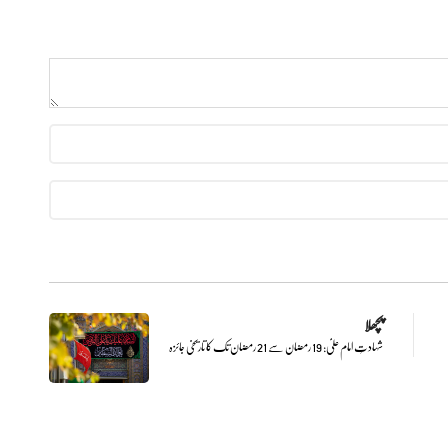
پچھلا
شہادتِ امام علیؑ: 19 رمضان سے 21 رمضان تک کا تاریخی جائزہ