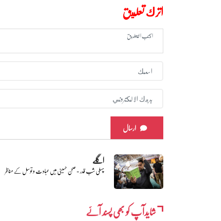
اترك تعليق
ارسال
اگلے
پہلی شب قدر - صحن حسینی میں عبادت و توسل کے مناظر
شایدآپ کو بھی پسند آئے