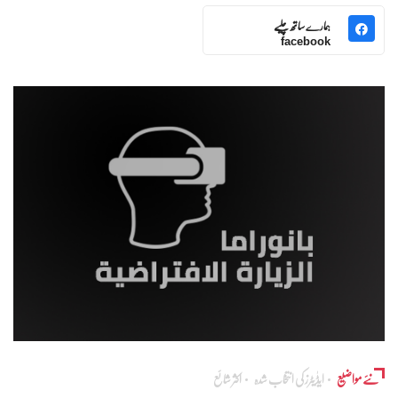
ہمارے ساتھ چلیے
facebook
نئے مواضیع
ایڈٰیٹرز کی انتخاب شدہ
اکثر شائع