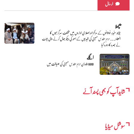
ارسال
پچھلا
یونیورسٹیز ، نوجوانوں کے مراکز اور اصلاحی اداروں میں مختلف سرگرمیوں کا
انعقاد... حرم مقدس حسینی کی قیدیوں کے امور کی دیکھ بھال کرنے والی یونٹ
نے بصرہ کا دورہ کیا
اگلے
800 خاندان حرم مقدس حسینی کی ضیافت میں
شایدآپ کو بھی پسند آئے
سوشل میڈیا