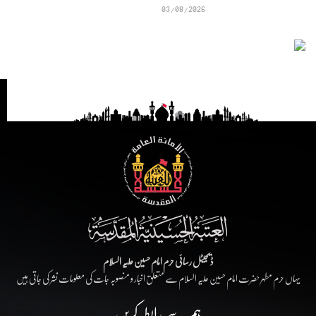
03/08/2026
ڈیجیٹل رسائی حرم امام حسین علیہ السلام
یہاں حرم مطہر حضرت امام حسین علیہ السلام سے متعلق اخبار و منصوبہ جات کی معلومات نشر کی جاتی ہیں
ہم سے رابطہ کریں