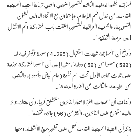
لمسابقة خطوة الدولية الثالثة للتصوير الضوئي والتي ترعاها العتبة الحسينية
المقدسة، من خلال قسم الإعلام، وبالتعاون مع الاتحاد الدولي للفنون
التصويرية، والجمعية العراقية للتصوير، أغلقت باب المشاركة وتم الانتقال
إلى مرحلة التحكيم".
وأوضح أن "المسابقة شهدت استقبال (4.265) صورة فوتوغرافية لـ
(590) مصورا من (59) دولة"، مشيرا إلى أن "الصور المشاركة موزعة
على ثلاث محاور، الأول تحت اسم خطوة (عام أبيض وأسود)، والثاني
عن الطبيعة، والثالث عن العمارة الدينية".
وأضاف أن "عمليات الفرز لاختيار الفائزين ستنطلق قريبا، وأن هناك جوائز
مالية ستوزع على الفائزين، وأكثر من (56) جائزة مختلفة".
يذكر أن العتبة الحسينية المقدسة تعمل على تطوير جميع الأنشطة، ومنها