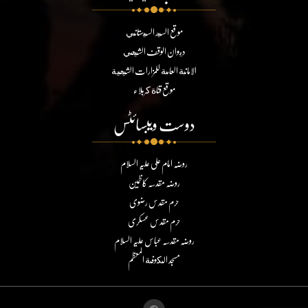
موقع السيد السيستاني
ديوان الوقف الشيعي
الامانة العامة للمزارات الشيعية
موقع قناة كربلاء
دوست ویبسائٹس
روضہ امام علی علیہ السلام
روضہ مقدسہ کاظمین
حرم مقدس رضوی
حرم مقدس عسکری
روضہ مقدسہ عباس علیہ السلام
مسجد الكوفة المعظم