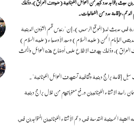
ائرين حيث يتواجد عدد كبير من العوائل اللبنانية (ضيوف العراق)، وذلك
لدعم، وإقامة عدد من الفعاليات.
يارة في حديث لـ(الموقع الرسمي)، إن "رئيس قسم الشؤون الدينية
 لمدينتي الإمام الحسن (عليه السلام) وسيد الأوصياء (عليه السلام)
يوف العراق)، وذلك بهدف الاطلاع على أوضاع هذه العوائل والبحث
ث سبل إقامة برامج دينية وثقافية تستهدف العوائل اللبنانية".
مان راحة الاشقاء اللبنانيين ورفع معنوياتهم من خلال برامج دينية
ه العتبة الحسينية المقدسة في دعم الأشقاء اللبنانيين المتواجدين في