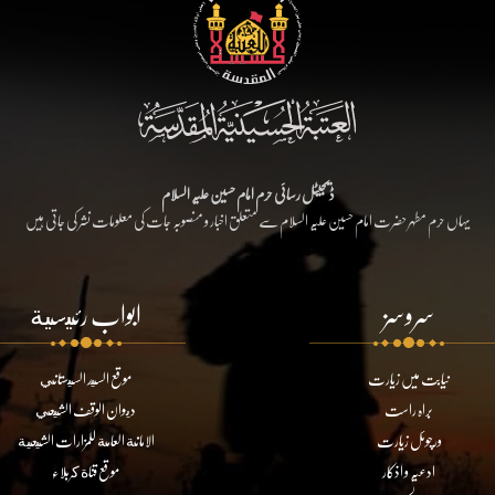
ڈیجیٹل رسائی حرم امام حسین علیہ السلام
یہاں حرم مطہر حضرت امام حسین علیہ السلام سے متعلق اخبار و منصوبہ جات کی معلومات نشر کی جاتی ہیں
سروسز
ابواب رئيسية
نیابت میں زیارت
موقع السيد السيستاني
براہ راست
ديوان الوقف الشيعي
ورچوئل زیارت
الامانة العامة للمزارات الشيعية
ادعیہ و اذکار
موقع قناة كربلاء