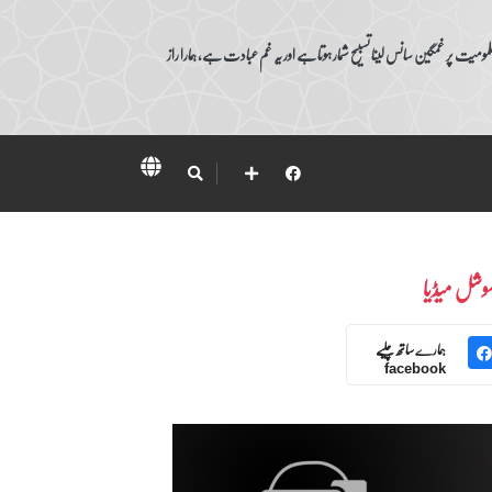
ومیت پر غمگین سانس لینا تسبیح شمار ہوتا ہے اور یہ غم عبادت ہے، ہمارا راز
وشل میڈیا
ہمارے ساتھ چلیے
facebook