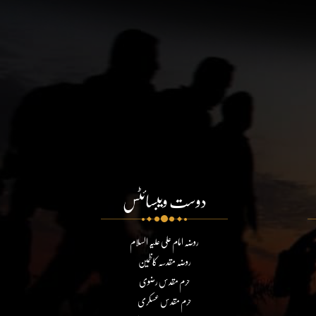
دوست ویبسائٹس
روضہ امام علی علیہ السلام
روضہ مقدسہ کاظمین
حرم مقدس رضوی
حرم مقدس عسکری