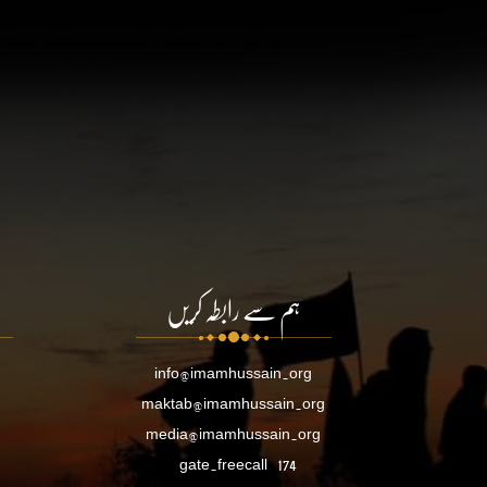
ہم سے رابطہ کریں
info@imamhussain.org
maktab@imamhussain.org
media@imamhussain.org
gate.freecall
174