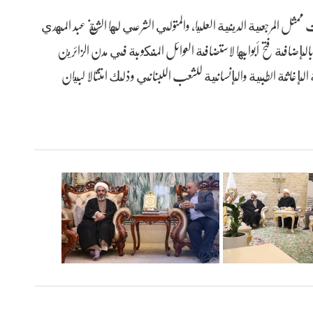
مثل المرجعية الدينية العليا، والمتولي الشرعي لها الشيخ عبد المهدي
إضافة فتح أبوابها لاستضافة العوائل المنكوبة في مدن الزائرين
 الإغاثة الطبية والإنسانية للشعب اللبناني وذلك امتثالا لبيان