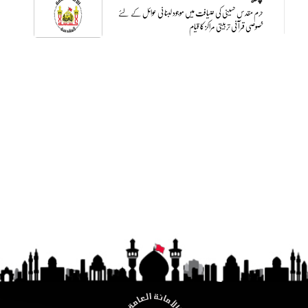
حرم مقدس حسینی کی ضیافت میں موجود لبنانی عوائل کے لئے
خصوصی قرآنی تربیتی مراکز کا قیام