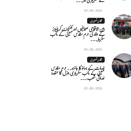
04/08/2026
تقاریر تصویری
بین الاقوامی صحافیوں اور کنٹینٹ کریئیٹرز
کے وفد کی حرم مقدس حسینی کے نائب
سکریٹر...
04/08/2026
تقاریر تصویری
خدمات کے بہاؤ کا جائزہ.. حرم مقدس
حسینی کے نائب سکریٹری جنرل کا متعدد
خدماتی شعب...
03/08/2026