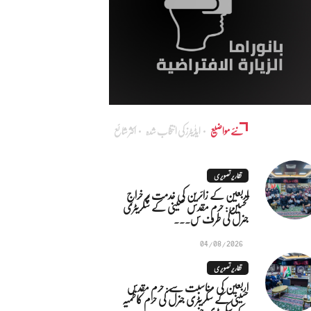
نئے مواضیع
ایڈٰیٹرز کی انتخاب شدہ
اکثر شائع
تقاریر تصویری
اربعین کے زائرین کی خدمت پر خراجِ
تحسین: حرم مقدس حسینی کے سکریٹری
جنرل کی طرف س...
04/08/2026
تقاریر تصویری
اربعین کی مناسبت سے: حرم مقدس
حسینی کے سکریٹری جنرل کی حرم کاظمیہ
کے سکریٹری جنر...