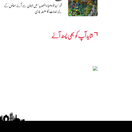
شہر "سید الأوصیاء العصریہ" میں لبنان سے آئے مہمانوں کے
لئے خدمات کا سلسلہ جاری
شایدآپ کو بھی پسند آئے