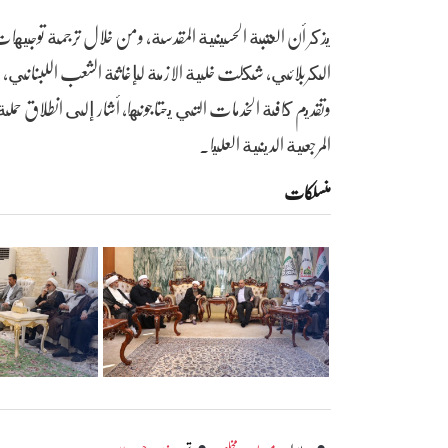
يذكر أن العتبة الحسينية المقدسة، ومن خلال ترجمة توجيهات م
الكربلائي، شكلت خلية الازمة لإغاثة الشعب اللبناني، بال
وتقديم كافة الخدمات التي يحتاجونها، أشار إلى انطلاق حملة
المرجعية الدينية العليا.
منسلکات