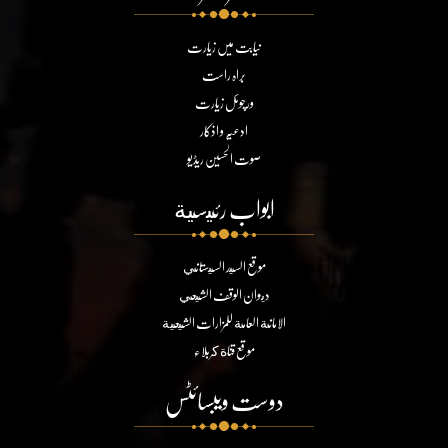
نیابت میں زیارت
براہ راست
ورچوئل زیارت
ادعیہ و اذکار
صوت الحسین ریڈیو
ابواب رئيسية
موقع السيد السيستاني
ديوان الوقف الشيعي
الامانة العامة للمزارات الشيعية
موقع قناة كربلاء
دوست ویبسائٹس