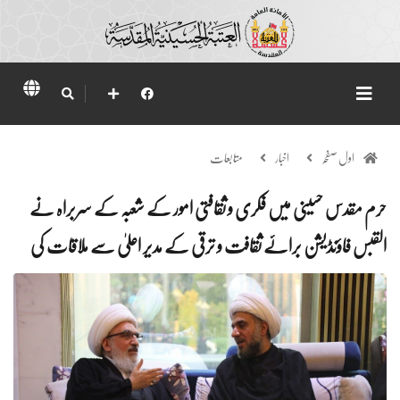
اول صفحہ
اخبار
متابعات
حرم مقدس حسینی میں فکری و ثقافتی امور کے شعبہ کے سربراہ نے
القبس فاؤنڈیشن برائے ثقافت و ترقی کے مدیر اعلیٰ سے ملاقات کی