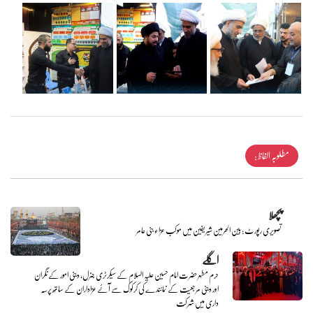
مطلوبہ الفاظ :
پچھلا
تصویری رپورٹ : بین الحرمین شیریفین میں موکب عزاء بنی عامر
اگلے
حرم مطہر حضرت امام حسین علیہ السلام کے سیکرٹری جنرل، دینی امور کے نگران
اور دینی مرجعیت کے نمائندے کی کرکوک سے آئے عزاداران کے ساتھ پرسہ
داری میں شرکت