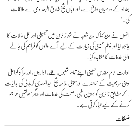
بغداد کے درمیان واقع ہے، اور وہاں شیخ طارق البغدادی سے ملاقات
کی۔"
انہوں نے مزید کہا کہ مدیر شعبہ نے شہر زائرین میں تبلیغی اور عملی حالات کا
جائزہ لیا اور چہلم حسینی کی زیارت کے لیے آنے والوں کو فراہم کی جانے
والی خدمات کا مشاہدہ کیا۔
ادارت حرم مقدس حسینی اپنے تمام شعبوں، عملے، اداروں، اور مراکز کو اعلیٰ
دینی مرجعیت کے نمائندے اورمتولی علامہ شیخ عبدالمہدی کربلائی کی ہدایات
کے مطابق زائرین کو بہترین طبی، صحت کی خدمات اور دیگر سہولتیں فراہم
کرنے کے لیے تیار کرتی ہے۔
منسلکات