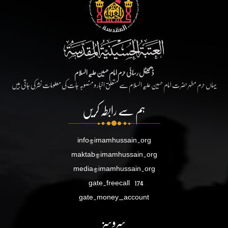
ڈیجیٹل رسائی حرم امام حسین علیہ السلام
یہاں حرم مطہر حضرت امام حسین علیہ السلام سے متعلق اخبار و منصوبہ جات کی معلومات نشر کی جاتی ہیں
ہم سے رابطہ کریں
info@imamhussain.org
maktab@imamhussain.org
media@imamhussain.org
gate.freecall
174
gate.money_account
سروسز