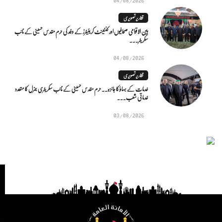
تقاریر تصویری
بین الاقوامی صحافیوں اور کنٹینٹ کریئیٹرز کے وفد کی حرم مقدس حسینی کے نائب
سکریٹر...
04/08/2026
تقاریر تصویری
خدمات کے بہاؤ کا جائزہ.. حرم مقدس حسینی کے نائب سکریٹری جنرل کا متعدد
خدماتی شعب...
03/08/2026