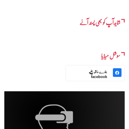
شایدآپ کو بھی پسند آئے
سوشل میڈیا
ہمارے ساتھ چلیے
facebook