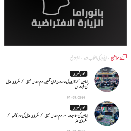
نئے مواضیع
ایڈٰیٹرز کی انتخاب شدہ
اکثر شائع
تقاریر تصویری
اربعین کے زائرین کی خدمت پر خراجِ تحسین: حرم مقدس حسینی کے سکریٹری جنرل
کی طرف س...
04/08/2026
تقاریر تصویری
اربعین کی مناسبت سے: حرم مقدس حسینی کے سکریٹری جنرل کی حرم کاظمیہ کے
سکریٹری جنر...
04/08/2026