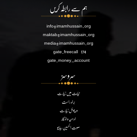
ہم سے رابطہ کریں
info@imamhussain.org
maktab@imamhussain.org
media@imamhussain.org
gate.freecall
174
gate.money_account
سروسز
نیابت میں زیارت
براہ راست
ورچوئل زیارت
ادعیہ و اذکار
صوت الحسین ریڈیو