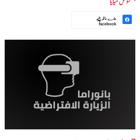
سوشل میڈیا
ہمارے ساتھ چلیے
facebook