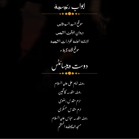
ابواب رئيسية
موقع السيد السيستاني
ديوان الوقف الشيعي
الامانة العامة للمزارات الشيعية
موقع قناة كربلاء
دوست ویبسائٹس
روضہ امام علی علیہ السلام
روضہ مقدسہ کاظمین
حرم مقدس رضوی
حرم مقدس عسکری
روضہ مقدسہ عباس علیہ السلام
مسجد الكوفة المعظم