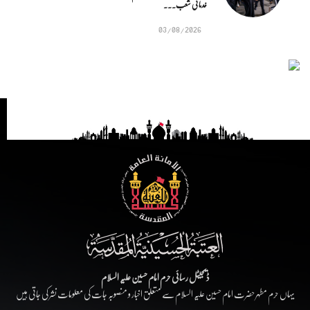
خدماتی شعب...
03/08/2026
ڈیجیٹل رسائی حرم امام حسین علیہ السلام
یہاں حرم مطہر حضرت امام حسین علیہ السلام سے متعلق اخبار و منصوبہ جات کی معلومات نشر کی جاتی ہیں