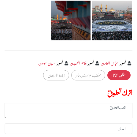
تصوير
:
عباس العامري
تصوير
:
قاسم العميدي
تصوير
:
حسين الموسوي
مطلوبہ الفاظ :
موكب عزاء بني عامر
زيارة الأربعين
اترك تعليق