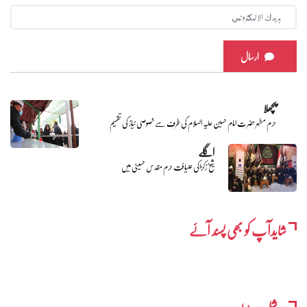
ارسال
پچھلا
حرم مطہر حضرت امام حسین علیہ السلام کی طرف سے خصوصی نیاز کی تقسیم
اگلے
شیخ زکزاکی ضیافت حرم مقدس حسینی میں
شایدآپ کو بھی پسند آئے