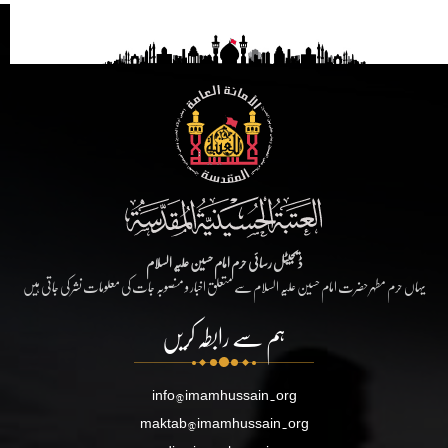
ڈیجیٹل رسائی حرم امام حسین علیہ السلام
یہاں حرم مطہر حضرت امام حسین علیہ السلام سے متعلق اخبار و منصوبہ جات کی معلومات نشر کی جاتی ہیں
ہم سے رابطہ کریں
info@imamhussain.org
maktab@imamhussain.org