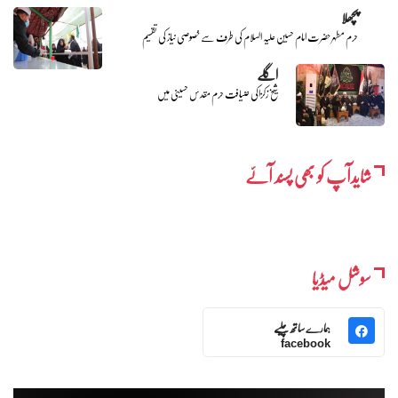
پچھلا
حرم مطہر حضرت امام حسین علیہ السلام کی طرف سے خصوصی نیاز کی تقسیم
اگلے
شیخ زکزاکی ضیافت حرم مقدس حسینی میں
شایدآپ کو بھی پسند آئے
سوشل میڈیا
ہمارے ساتھ چلیے
facebook