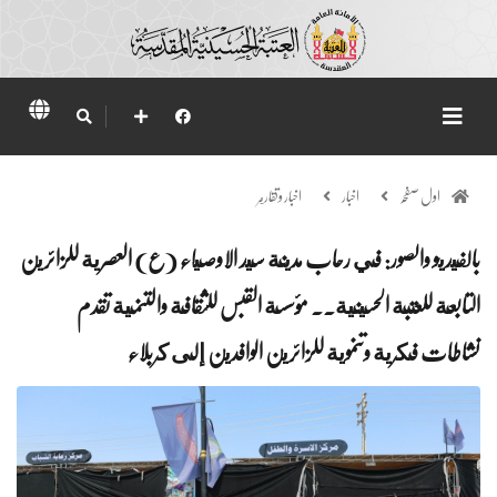
اول صفحہ
اخبار
اخبار وتقارير
بالفيديو والصور: في رحاب مدينة سيد الاوصياء (ع) العصرية للزائرين
التابعة للعتبة الحسينية.. مؤسسة القبس للثقافة والتنمية تقدم
نشاطات فكرية وتنموية للزائرين الوافدين إلى كربلاء