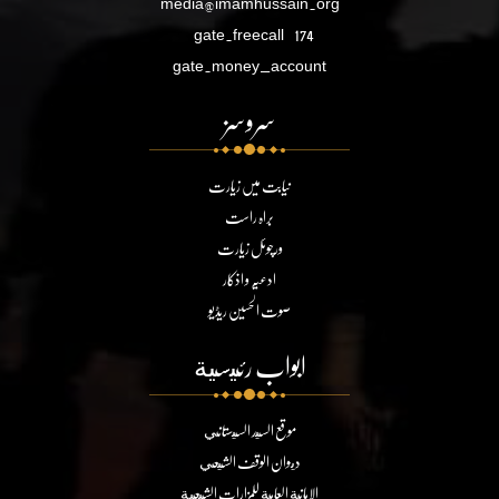
media@imamhussain.org
gate.freecall
174
gate.money_account
سروسز
نیابت میں زیارت
براہ راست
ورچوئل زیارت
ادعیہ و اذکار
صوت الحسین ریڈیو
ابواب رئيسية
موقع السيد السيستاني
ديوان الوقف الشيعي
الامانة العامة للمزارات الشيعية