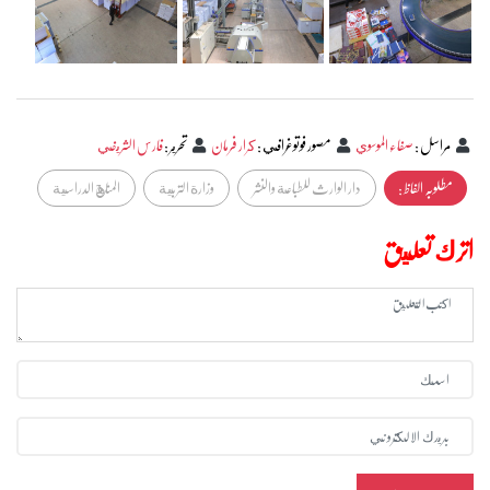
مراسل
:
صفاء الموسوي
مصور فوتوغرافي
:
كرار فرمان
تحرير
:
فارس الشريفي
مطلوبہ الفاظ :
دار الوارث للطباعة والنشر
وزارة التربية
المناهج الدراسية
اترك تعليق