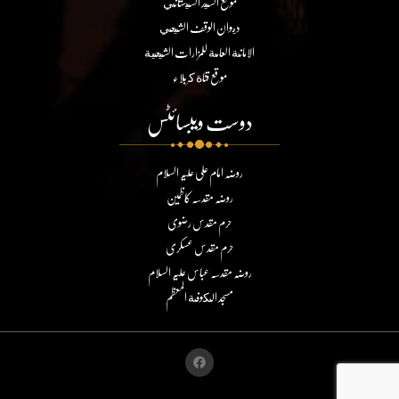
موقع السيد السيستاني
ديوان الوقف الشيعي
الامانة العامة للمزارات الشيعية
موقع قناة كربلاء
دوست ویبسائٹس
روضہ امام علی علیہ السلام
روضہ مقدسہ کاظمین
حرم مقدس رضوی
حرم مقدس عسکری
روضہ مقدسہ عباس علیہ السلام
مسجد الكوفة المعظم