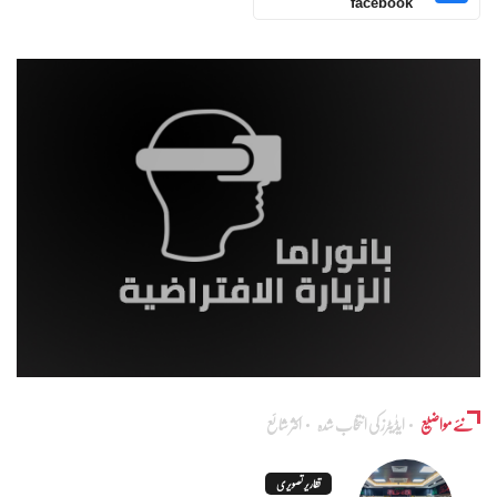
facebook
نئے مواضیع
ایڈٰیٹرز کی انتخاب شدہ
اکثر شائع
تقاریر تصویری