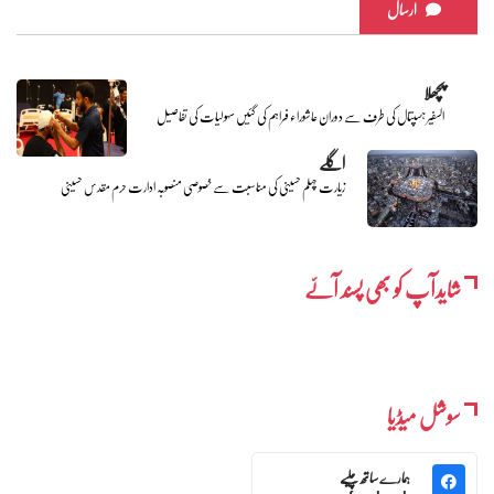
ارسال
پچھلا
السفیر ہسپتال کی طرف سے دوران عاشوراء فراہم کی گئیں سہولیات کی تفاصیل
اگلے
زیارت چہلم حسینی کی مناسبت سے خصوصی منصوبہ ادارت حرم مقدس حسینی
شایدآپ کو بھی پسند آئے
سوشل میڈیا
ہمارے ساتھ چلیے