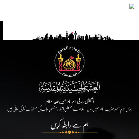
ڈیجیٹل رسائی حرم امام حسین علیہ السلام
یہاں حرم مطہر حضرت امام حسین علیہ السلام سے متعلق اخبار و منصوبہ جات کی معلومات نشر کی جاتی ہیں
ہم سے رابطہ کریں