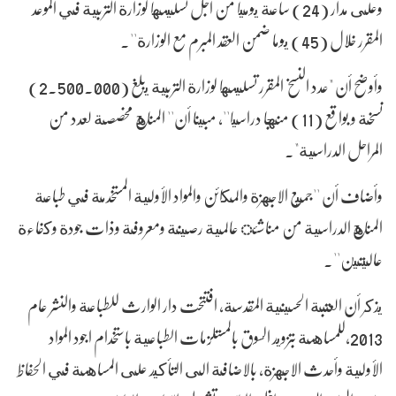
وعلى مدار (24) ساعة يوميا من أجل تسليمها لوزارة التربية في الموعد
المقرر خلال (45) يوما ضمن العقد المبرم مع الوزارة''.
وأوضح أن "عدد النسخ المقرر تسليمها لوزارة التربية يبلغ (2.500.000)
نسخة و بواقع (11) منهجا دراسيا''، مبينا أن'' المناهج مخصصة لعدد من
المراحل الدراسية".
وأضاف أن ''جميع الاجهزة والمكائن والمواد الأولية المستخدمة في طباعة
المناهج الدراسية من مناشئ عالمية رصينة ومعروفة وذات جودة وكفاءة
عاليتين''.
يذكر أن العتبة الحسينية المقدسة، افتتحت دار الوارث للطباعة والنشر عام
2013،للمساهمة بتزويد السوق بالمستلزمات الطباعية باستخدام اجود المواد
الأولية وأحدث الاجهزة، بالاضافة الى التأكيد على المساهمة في الحفاظ