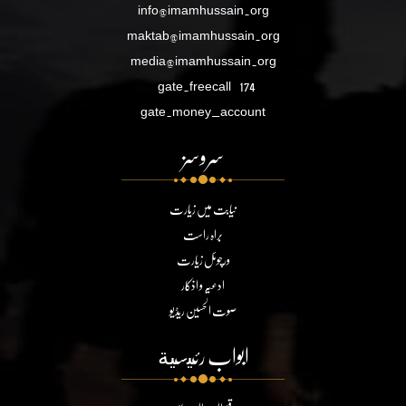
info@imamhussain.org
maktab@imamhussain.org
media@imamhussain.org
gate.freecall
174
gate.money_account
سروسز
نیابت میں زیارت
براہ راست
ورچوئل زیارت
ادعیہ و اذکار
صوت الحسین ریڈیو
ابواب رئيسية