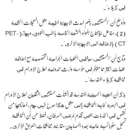
في كربلاء".
وأوضح أن "المستشفى يضم احدث الاجهزة الطبية مثل المعجلات الخطية
(2)، مفاعل لإنتاج المواد المشعة الخاصة بالطب النووي، وجهاز (PET-
CT) بالاضافة الى الاجهزة الاخرى".
وتابع أن"المستشفى سيغطي العمليات الجراحية التخصصية مع اضافة
عمليات اكثر مما متوفر في مؤسسة وارث الدولية لعلاج الاورام في
محافظة كربلاء المقدسة".
يذكر أن العتبة الحسينية المقدسة قد أنشأت مستشفى الثقلين لعلاج الأورام
في البصرة لحاجة المحافظة إلى مثل هكذا صرح طبي مهم، لمعاناتها من
نقص في الخدمات التي تقدم لمرضى السرطان، فضلا عن أن المحافظة
تسجل سنويا نسبة عالية بعدد المصابين مقارنة بمحافظات العراق الأخرى.