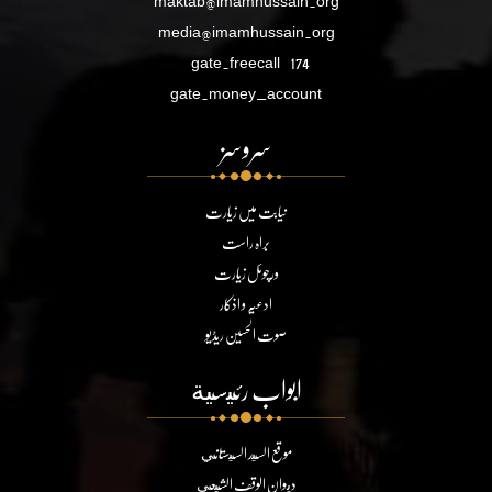
maktab@imamhussain.org
media@imamhussain.org
gate.freecall
174
gate.money_account
سروسز
نیابت میں زیارت
براہ راست
ورچوئل زیارت
ادعیہ و اذکار
صوت الحسین ریڈیو
ابواب رئيسية
موقع السيد السيستاني
ديوان الوقف الشيعي