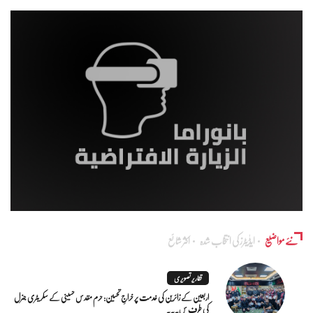
نئے مواضیع
ایڈٰیٹرز کی انتخاب شدہ
اکثر شائع
تقاریر تصویری
اربعین کے زائرین کی خدمت پر خراجِ تحسین: حرم مقدس حسینی کے سکریٹری جنرل
کی طرف س...