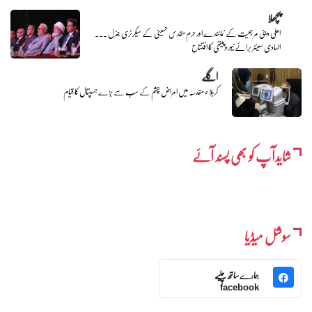
پچھلا
اعلیٰ دینی مرجعیت کے نمائندے اور حرم مقدس حسینی کے سیکرٹری جنرل ۔۔۔
الہادی سینٹر برائے نیوروپیتھی کا افتتاح
اگلے
کربلاء مقدسہ میں امراض چشم کے سب سے بڑے ہسپتال کا قیام
شایدآپ کو بھی پسند آئے
سوشل میڈیا
ہمارے ساتھ چلیے
facebook