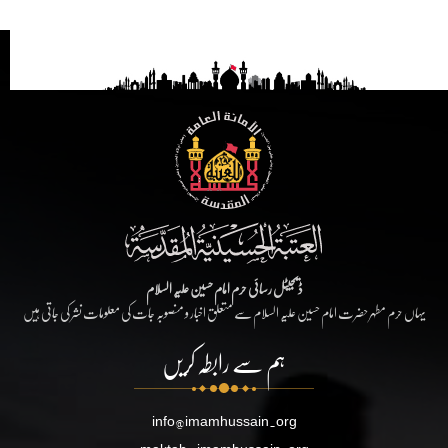
ڈیجیٹل رسائی حرم امام حسین علیہ السلام
یہاں حرم مطہر حضرت امام حسین علیہ السلام سے متعلق اخبار و منصوبہ جات کی معلومات نشر کی جاتی ہیں
ہم سے رابطہ کریں
info@imamhussain.org