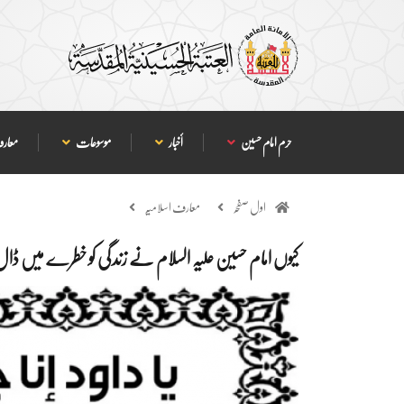
حرم امام حسین
أخبار
موسوعات
معارف
اول صفحہ
معارف اسلامیہ
کیوں امام حسین علیہ السلام نے زندگی کو خطرے میں ڈا