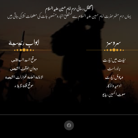
ڈیجیٹل رسائی حرم امام حسین علیہ السلام
یہاں حرم مطہر حضرت امام حسین علیہ السلام سے متعلق اخبار و منصوبہ جات کی معلومات نشر کی جاتی ہیں
سروسز
ابواب رئيسية
نیابت میں زیارت
موقع السيد السيستاني
براہ راست
ديوان الوقف الشيعي
ورچوئل زیارت
الامانة العامة للمزارات الشيعية
ادعیہ و اذکار
موقع قناة كربلاء
صوت الحسین ریڈیو