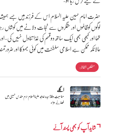
کے لیے ترس رہا ہو-
حضرت امام حسین علیہ السلام اس کے فرزند ہیں جسے ہمیشہ ب
لوگوں کوظالموں اور ستمگروں سے نجات دلانے میں کوشاں رہتا 
تھا اور کبھی بھی ایک ساتھ دوقسم کی غذا تناول نہیں کی-او
حالانکہ ممکن ہے اسلامی سلطنت میں کوئی بھوکا اور ضرورتمند 
مطلوبہ الفاظ :
اگلے
مناسبت وفاۃ سیدہ خدیجہ علیہا السلام حرم مقدس حسینی میں
فضائے عزاء
شایدآپ کو بھی پسند آئے