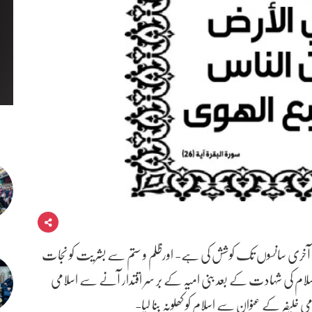
 کی آخری سانسوں تک کوشش کی ہے- اورظلم و ستم سے بشریت کو نجات
لسلام کی شہادت کے بعد بنی امیہ کے بر سر اقتدار آنے سے اسلامی
لیفہ کے عنوان سے اسلام کو کھلونہ بنا لیا-