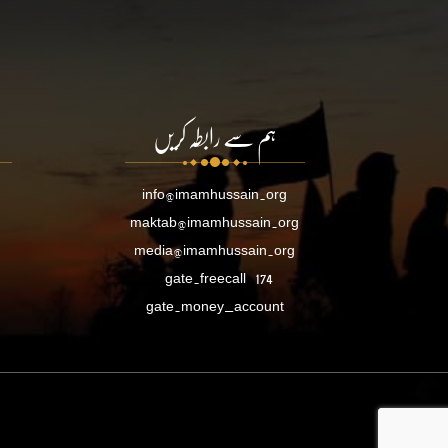
ہم سے رابطہ کریں
info@imamhussain.org
maktab@imamhussain.org
media@imamhussain.org
gate.freecall
174
gate.money_account