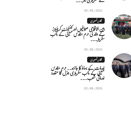
04/08/2026
تقاریر تصویری
بین الاقوامی صحافیوں اور کنٹینٹ کریئیٹرز
کے وفد کی حرم مقدس حسینی کے نائب
سکریٹر...
04/08/2026
تقاریر تصویری
خدمات کے بہاؤ کا جائزہ.. حرم مقدس
حسینی کے نائب سکریٹری جنرل کا متعدد
خدماتی شعب...
03/08/2026