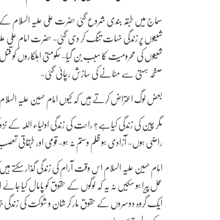
سماج میں طبقہ بندی شروع گئی حضرت علی علیہ السلام کے چا
شیعوں پر زندگی نہات تنگ کر دی گئی- حضرت امام علی علیہ
شیعوں کی محرومیت کا سبب بن گیا- حکومتی اہلکاروں کو قتل و
صفحہ ہستی سے مٹانے کی سازش رچائی گئی-
بعض لوگ اعتراض کرتے ہیں کہ کیوں امام حسین علیہ السلا
مگر چین کی زندگی کیاہے؟ راحت کی زندگی اولیاء اللہ کے ن
راضی ہوں- آزادی ہو ظلم وستم نہ ہو- قومی اور طبقاتی تعصب نہ
امام حسین علیہ السلام اس وقت آرام کی زندگی گذار سکتے ہ
عمل پیرا ہو سکیں نہ یہ کہ لوگوں کے حقوق کو پامال کیا جائے 
ایک گروہ دوسروں کے حقوق مار کر شان و شوکت کی زندگی جی ر