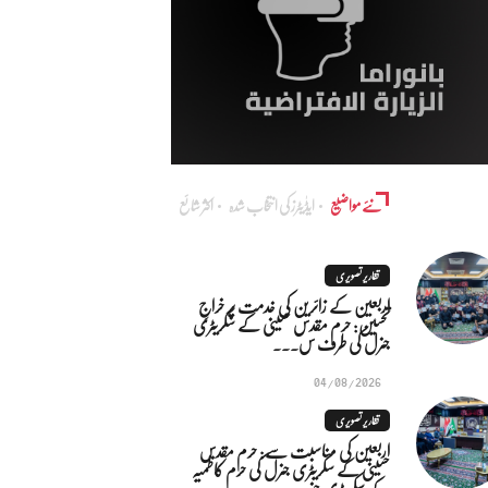
نئے مواضیع
ایڈٰیٹرز کی انتخاب شدہ
اکثر شائع
تقاریر تصویری
اربعین کے زائرین کی خدمت پر خراجِ
تحسین: حرم مقدس حسینی کے سکریٹری
جنرل کی طرف س...
04/08/2026
تقاریر تصویری
اربعین کی مناسبت سے: حرم مقدس
حسینی کے سکریٹری جنرل کی حرم کاظمیہ
کے سکریٹری جنر...