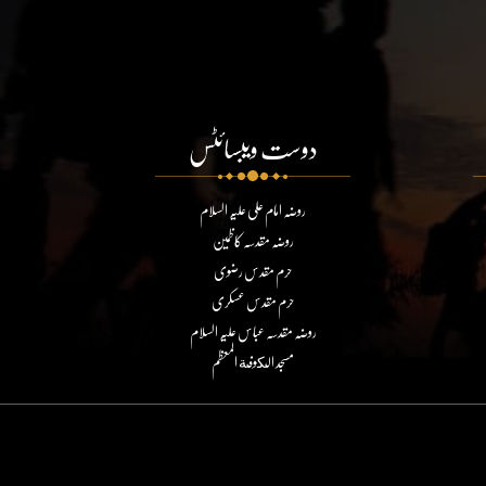
دوست ویبسائٹس
روضہ امام علی علیہ السلام
روضہ مقدسہ کاظمین
حرم مقدس رضوی
حرم مقدس عسکری
روضہ مقدسہ عباس علیہ السلام
مسجد الكوفة المعظم