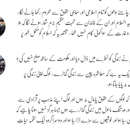
ہنے والوں کو تمام اسلامی اور سماجی حقوق سے محروم رکھا جانے لگا-
 السلام اور ان کے خاندان سے محبت عظیم جرم شمار ہونے لگا کہ جو
 غارت کے سوا کوئی کام نہیں تھا- مختصر یہ کہ اسلام کومکمل طور پر
م نے زندگی کو خطرے میں ڈال دیا اور حکومت کے ساتھ صلح نہیں کی؟
زدیک یہ ہے کہ معاشرہ چین سے زندگی گذارے- لوگ اپنی زندگی پر
 پایا جاتا ہو-
یں کہ لوگوں کے حقوق پامال نہ ہوں اور لوگ اپنے مذہب پر آزادی سے
اور وہ تنگ ماحول میں زندگی گذار رہے ہوں ایسا ہر گز نہیں ہونا چاہیے کہ
ہا ہو اور خوشیوں سے مزے اڑا رہا ہو اور دوسرا گروہ ایک لقمہ حیات