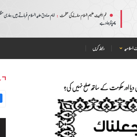
:
امام صادق علیہ السلام فرماتے ہیں: ہماری مظلم
غم اہلبیت علیہم السلام منانے کی عظمت
چھپانا جہاد ہے
 اسلامیہ
رابطہ کریں
س
ل دیا اور حکومت کے ساتھ صلح نہیں کی؟