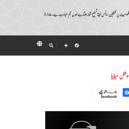
ومیت پر غمگین سانس لینا تسبیح شمار ہوتا ہے اور یہ غم عبادت ہے، ہمارا راز
وشل میڈیا
ہمارے ساتھ چلیے
facebook