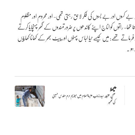
ے کسوں اور بے بسوں کی فکر لاحق رہتی تھی- اور محروم اور مظلوم
تھا- راتوں کو اناج اپنے کاندھوں پر ضرورتمندوں کے گھر پہنچایا کرتے
ر فرماتے تھے: میں کیسے نیا لباس پہنوں اور پیٹ بھر کے کھانا کھاۆں
ہو .
پچھلا
صحن عقیلہ سیدہ زینب علیہاالسلام میں میوزیم حرم مقدس حسینی
کی تعمیر