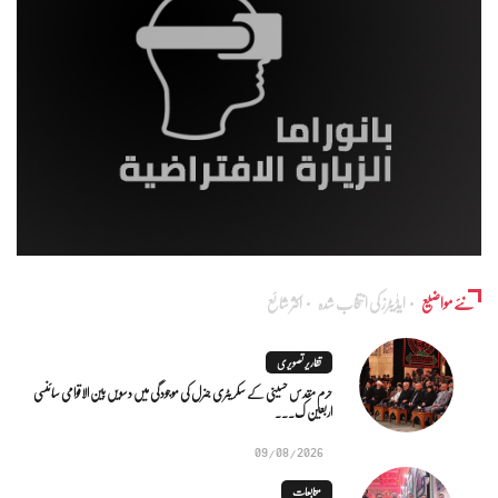
نئے مواضیع
ایڈٰیٹرز کی انتخاب شدہ
اکثر شائع
تقاریر تصویری
حرم مقدس حسینی کے سکریٹری جنرل کی موجودگی میں دسویں بین الاقوامی سائنسی
اربعین ک...
09/08/2026
متابعات