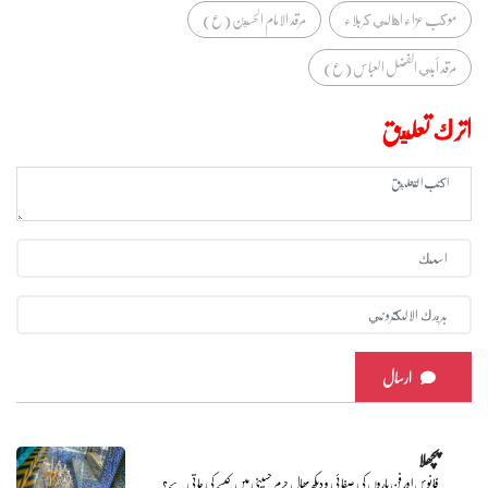
موكب عزاء اهالي كربلاء
مرقد الامام الحسين (ع)
مرقد أبي الفضل العباس (ع)
اترك تعليق
ارسال
پچھلا
فانوس اور فن پاروں کی صفائی و دیکھ بھال حرم حسینی میں کیسے کی جاتی ہے؟