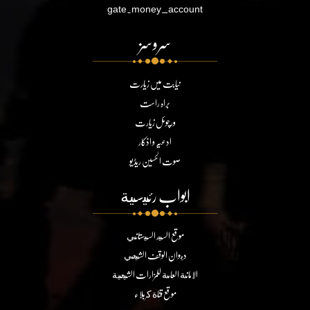
gate.money_account
سروسز
نیابت میں زیارت
براہ راست
ورچوئل زیارت
ادعیہ و اذکار
صوت الحسین ریڈیو
ابواب رئيسية
موقع السيد السيستاني
ديوان الوقف الشيعي
الامانة العامة للمزارات الشيعية
موقع قناة كربلاء