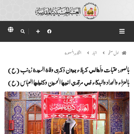
اول صفحہ
اخبار
التقارير المصورة
بالصور: عتبات وأهالي كربلاء يحيون ذكرى وفاة السيدة زينب (ع)
بالعزاء والحداد والبكاء في مرقدي اخيها الحسين وكفيلها العباس (ع)