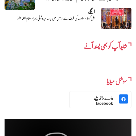
اگلے
اہل کربلاء مقدسہ کی طرف سے حرمین میں پرسہ سیدہ ثانی زہراء سلام اللہ علیہا
شایدآپ کو بھی پسند آئے
سوشل میڈیا
ہمارے ساتھ چلیے
facebook