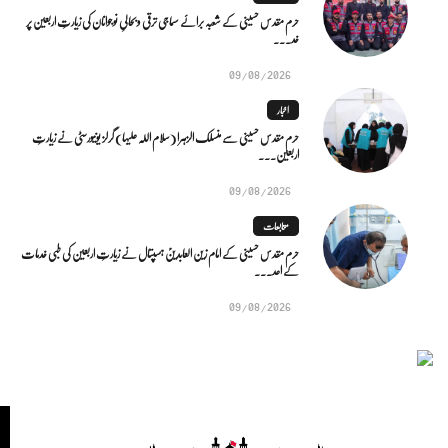
حرم مقدس حسینی کے شعبہ برائے سماجی ترقی و بحالیِ نوجوانان کی زیارتِ اربعین پر
خد...
09/08/2026
اخبار
حرم مقدس حسینی سے منسلک الزہرا (سلام اللہ علیہا) گرلز یونیورسٹی نے زیارتِ
اربعین...
09/08/2026
متابعات
حرم مقدس حسینی کے امام زین العابدینؑ ہسپتال نے زیارتِ اربعین کی طبی خدمات
کے اعد...
09/08/2026