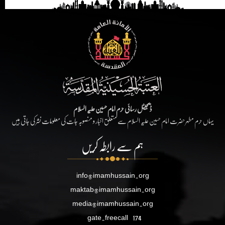
ڈیجیٹل رسائی حرم امام حسین علیہ السلام
یہاں حرم مطہر حضرت امام حسین علیہ السلام سے متعلق اخبار و منصوبہ جات کی معلومات نشر کی جاتی ہیں
ہم سے رابطہ کریں
info@imamhussain.org
maktab@imamhussain.org
media@imamhussain.org
gate.freecall
174