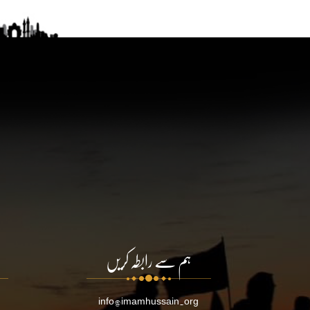
ہم سے رابطہ کریں
info@imamhussain.org