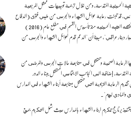
تبة الحسينية المقدسة، ومن خلال ترجمة توجيهات ممثل المرجعية
كربلائي، قد تبنت رعاية عوائل الشهداء والجرحى من ملبي فتوى (الدفاع
الكفائي) والقوات الامنية وغيرها، حيث بلغت مجمل ما أنفقته العتبه الحسينيه منذ تأسيس القسم في مطلع عام (2016)
شهر تشرين الثاني/ نوفمبر 2023 ما يقارب (15) مليار دينار عراقي"، مبينا أن "الدعم قدم لعوائل الشهداء والجرحى من
نها الرعاية الصحية وتتمثل في متابعة حالات الجرحى والمرضى من
لمقدسة، إضافة الى الجانب الاجتماعي المتمثل ببناء الدور
 تقديم الرعاية التربوية التي تتمثل بمتابعة أبناء الشهداء في المدارس
نوي والمادي لهم".
فيذ برنامج تكريم ابناء الشهداء بالمدارس حيث شمل التكريم جميع