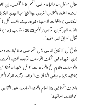
وقال مسؤول وحدة الإعلام في القسم عماد الجشعمي، إن "الع
الدينية العليا، والمتولي الشرعي لها الشيخ عبد المهدي ال
ولغاية 
شمال العراق الى جنوبه".
وأوضح أن "الأنفاق المالي كان مقسما على عدة مجالات وم
ذوي الشهداء في مختلف المؤسسات التابعة للعتبة الحسينية ا
والمؤسسات وتقديم المنح والمساعدات لعوائل الشهداء، فضلا عن
بمحافظة كربلاء وباقي المحافظات العراقية وتقديم الدعم المع
وأضاف "قمنا في هذا العام وللسنة السادسة على التوالي بتن
المحافظات العراقية".