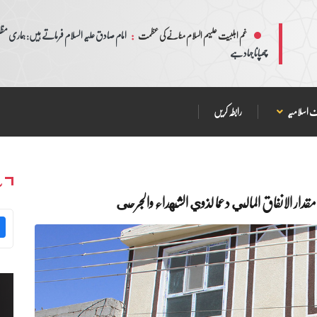
:
امام صادق علیہ السلام فرماتے ہیں: ہماری مظلم
غم اہلبیت علیہم السلام منانے کی عظمت
چھپانا جہاد ہے
 اسلامیہ
رابطہ کریں
س
ر الانفاق المالي دعما لذوي الشهداء والجرحى