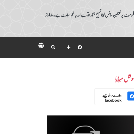
ومیت پر غمگین سانس لینا تسبیح شمار ہوتا ہے اور یہ غم عبادت ہے، ہمارا راز
وشل میڈیا
ہمارے ساتھ چلیے
facebook