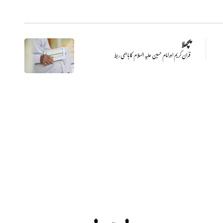
پچھلا
قران کریم اورامام حسین علیہ السلام کا باہمی ربط