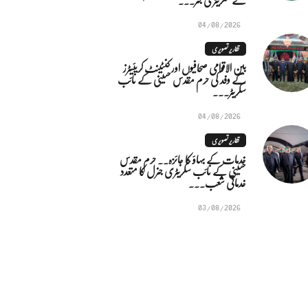
04/08/2026
تقاریر تصویری
بین الاقوامی صحافیوں اور کنٹینٹ کریئیٹرز
کے وفد کی حرم مقدس حسینی کے نائب
سکریٹر...
04/08/2026
تقاریر تصویری
خدمات کے بہاؤ کا جائزہ.. حرم مقدس
حسینی کے نائب سکریٹری جنرل کا متعدد
خدماتی شعب...
03/08/2026