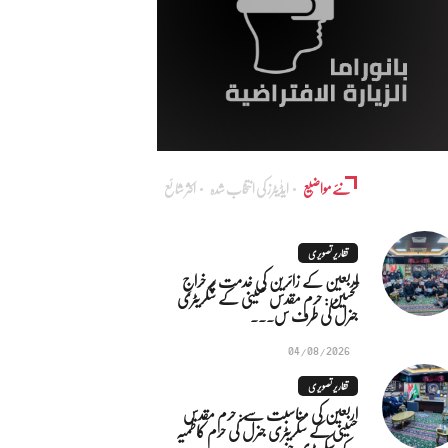
نئے مواضیع
ایڈٰیٹرز کی انتخاب شدہ
اکثر شائع
تقاریر تصویری
اربعین کے زائرین کی خدمت پر خراجِ
تحسین: حرم مقدس حسینی کے سکریٹری
جنرل کی طرف س...
04/08/2026
تقاریر تصویری
اربعین کی مناسبت سے: حرم مقدس
حسینی کے سکریٹری جنرل کی حرم کاظمیہ
کے سکریٹری جنر...