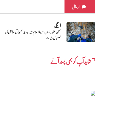
ارسال
اگلے
صحن عقیلہ زینب علیہا السلام میں جاری تعمیراتی مراحل کی
تصویری رپورٹ
شایدآپ کو بھی پسند آئے