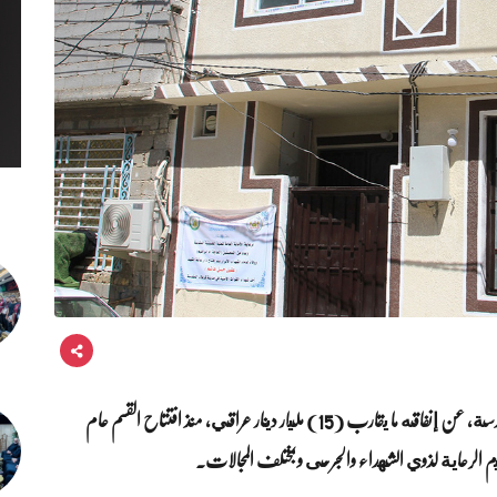
كشف قسم رعاية ذوي الشهداء والجرحى في العتبة الحسينية المقدسة، عن إنفاقه ما يقارب (15) مليار دينار عراقي، منذ افتتاح القسم عام