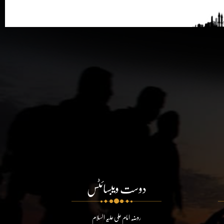
دوست ویبسائٹس
روضہ امام علی علیہ السلام