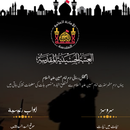
ڈیجیٹل رسائی حرم امام حسین علیہ السلام
یہاں حرم مطہر حضرت امام حسین علیہ السلام سے متعلق اخبار و منصوبہ جات کی معلومات نشر کی جاتی ہیں
سروسز
ابواب رئيسية
نیابت میں زیارت
موقع السيد السيستاني