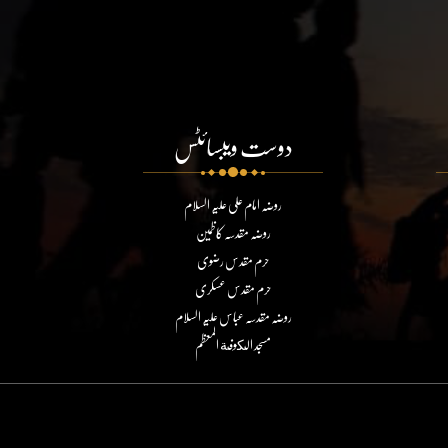
دوست ویبسائٹس
روضہ امام علی علیہ السلام
روضہ مقدسہ کاظمین
حرم مقدس رضوی
حرم مقدس عسکری
روضہ مقدسہ عباس علیہ السلام
مسجد الكوفة المعظم