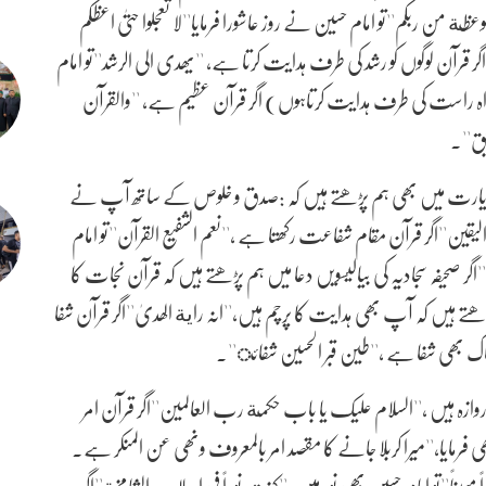
ة من ربکم''تو امام حسین نے روز عاشورا فرمایا''لا تعجلوا حتیٰ اعظکم
گر قرآن لوگوں کو رشد کی طرف ہدایت کرتا ہے، ''یھدی الی الرشد''تو امام
و راہ راست کی طرف ہدایت کرتاہوں) اگر قرآن عظیم ہے، ''والقرآن
بق''۔
ن کی زیارت میں بھی ہم پڑھتے ہیں کہ :صدق و خلوص کے ساتھ آپ نے
قین''اگر قرآن مقام شفاعت رکھتا ہے ،''نعم الشفیع القرآن''تو امام
 صحیفہ سجادیہ کی بیالیسویں دعا میں ہم پڑھتے ہیں کہ قرآن نجات کا
ھتے ہیں کہ آپ بھی ہدایت کا پرچم ہیں،''انہ راية الھدیٰ''اگر قرآن شفا
اک بھی شفا ہے ،''طین قبر الحسین شفائ''۔
وازہ ہیں ،''السلام علیک یا باب حکمة رب العالمین''اگر قرآن امر
ھی فرمایا،''میرا کربلا جانے کا مقصد امر بالمعروف ونھی عن المنکر ہے۔
ً مبیناً''تو امام حسین بھی نور ہیں ،''کنت نوراً فی اصلاب الشامخة''اگر