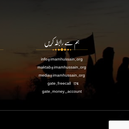
ہم سے رابطہ کریں
info@imamhussain.org
maktab@imamhussain.org
media@imamhussain.org
gate.freecall
174
gate.money_account