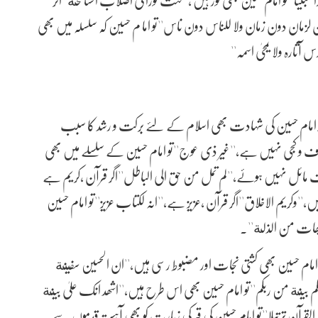
لزمان دون زمان ولا للناس دون ناس''تو اما م حسین کہ سلسلہ میں بھی
ثارہ ولا یمحیٰ اسمہ''
و امام حسین کی شہادت بھی اسلام کے لئے برکت و رشد کا سبب
حراف و کجی نہیں ہے،''غیر ذی عوج''تو امام حسین کے سلسلے میں بھی
مائل نہیں ہوئے،''لم تمل من حق الی الباطل''اگر قرآن ،کریم ہے
،''وکریم الاخلاق''اگر قرآن ،عزیز ہے،''انہ لکتاب عزیز''تو امام حسین
یھات من الذلة''۔
تو امام حسین بھی کشتی نجات اور مضبوط رسی ہیں،''ان الحسین سفینة
ائکم بینة من ربکم''تو امام حسین بھی اس طرح ہیں،''اشھد انک علیٰ بینة
القرآن ترتیلا''تو امام حسین کی قبر کی زیارت کو بھی آہستہ قدموں سے