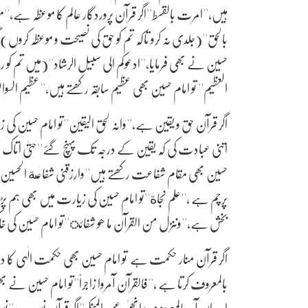
ہیں،''امرت بالقسط''اگر قرآن پروردگار عالم کا موعظہ ہے،''موعظ
بالحق''(جلدی نہ کرو تاکہ تم کو حق کی نصیحت و موعظہ کروں)ا
حسین نے بھی فرمایا،''ادعوکم الی سبیل الرشاد''(میں تم ک
العظیم'' تو امام حسین بھی عظیم سابقہ رکھتے ہیں،''عظیم السوا
اگر قرآن حق و یقین ہے،''وانہ لحق الیقین''تو امام حسی
اتنی عبادت کی کہ یقین کے درجہ تک پہنچ گئے''حتیٰ اتاک الی
حسین بھی مقام شفاعت رکھتے ہیں''وارزقنی شفاعة الحسین''اگر
پرچم ہے ،''علم نجاة''تو امام حسین کی زیارت میں بھی ہم پڑ
بخش ہے،''وننزل من القرآن ما ھو شفائ''تو امام حسین کی خ
اگر قرآن منار حکمت ہے تو امام حسین بھی حکمت الٰہی کا در
بالمعروف کرتا ہے ،''فالقرآن آمروا زاجراً''تو امام حسین نے ب
ارید ان آمر بالمعروف و انھیٰ عن المنکر''اگر قرآن نور ہے،''نورا