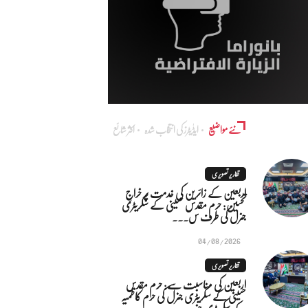
نئے مواضیع
ایڈٰیٹرز کی انتخاب شدہ
اکثر شائع
تقاریر تصویری
اربعین کے زائرین کی خدمت پر خراجِ
تحسین: حرم مقدس حسینی کے سکریٹری
جنرل کی طرف س...
04/08/2026
تقاریر تصویری
اربعین کی مناسبت سے: حرم مقدس
حسینی کے سکریٹری جنرل کی حرم کاظمیہ
کے سکریٹری جنر...