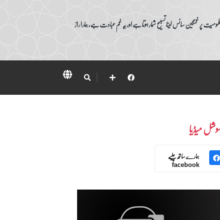
ومیت پر غمگین سانس لینا تسبیح شمار ہوتا ہے اور یہ غم عبادت ہے، ہمارا راز
وشل میڈیا
ہمارے ساتھ چلیے
facebook