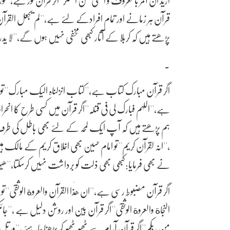
قرآن ہر زمانے اور تمام افرادکے لئے ہے،''لم یجعل القرآن 
پڑھتے ہیں کہ کربلا کے آثار کبھی مخفی نہیں ہوں گے،''لا یدرس آ
۔
اگر قرآن مبارک کتاب ہے،''کتاب انزلناہ الیک مبارک''ت
ہے،''اللہم فبارک لی فی قتلہ''اگر قرآن میں کسی طرح کا ان
ہم پڑھتے ہیں کہ آپ ایک لمحہ کے لئے بھی باطل کی طرف 
،''انہ لقرآن کریم''تو امام حسین بھی اخلاق کریم کے مالک ہیں
نے بھی فرمایا:کبھی بھی ذلت کو برداشت نہیں کرسکتا،''ھ
اگر قرآن مضبوط رسی ہے،''ان ھٰذا القرآن والعروة الوثقیٰ''
النجاة والعروة الوثقیٰ''اگر قرآن بین اور روشن دلیل ہے ،''ج
من ربکم''اگر قرآن آرام سے ٹھہر ٹھہر کر پڑھنا چاہئے ،''ورتل 