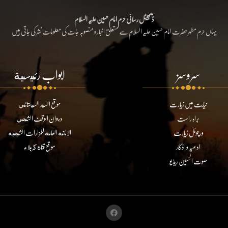
ڈیجیٹل رسائی حرم امام حسین علیہ السلام
یہاں حرم مطہر حضرت امام حسین علیہ السلام سے متعلق اخبار و منصوبہ جات کی معلومات نشر کی جاتی ہیں
سروسز
ابواب رئيسية
نیابت میں زیارت
موقع السيد السيستاني
براہ راست
ديوان الوقف الشيعي
ورچوئل زیارت
الامانة العامة للمزارات الشيعية
ادعیہ و اذکار
موقع قناة كربلاء
صوت الحسین ریڈیو