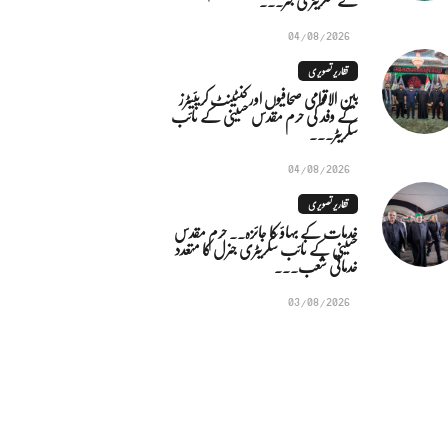
04/08/2026
تقاریر تصویری
بین الاقوامی صحافیوں اور کنٹینٹ کریئیٹرز
کے وفد کی حرم مقدس حسینی کے نائب
سکریٹر...
04/08/2026
تقاریر تصویری
خدمات کے بہاؤ کا جائزہ.. حرم مقدس
حسینی کے نائب سکریٹری جنرل کا متعدد
خدماتی شعب...
03/08/2026