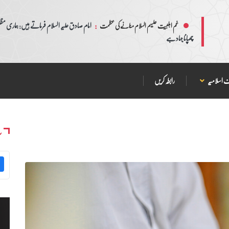
:
امام صادق علیہ السلام فرماتے ہیں: ہماری مظلم
غم اہلبیت علیہم السلام منانے کی عظمت
چھپانا جہاد ہے
 اسلامیہ
رابطہ کریں
س