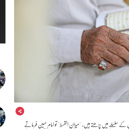
آن کے سلسلے میں پڑھتے ہیں، ''میزان القسط'' تو امام حسین فرماتے