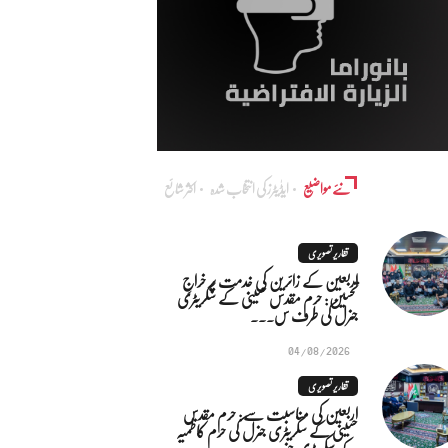
نئے مواضیع
ایڈٰیٹرز کی انتخاب شدہ
اکثر شائع
تقاریر تصویری
اربعین کے زائرین کی خدمت پر خراجِ
تحسین: حرم مقدس حسینی کے سکریٹری
جنرل کی طرف س...
04/08/2026
تقاریر تصویری
اربعین کی مناسبت سے: حرم مقدس
حسینی کے سکریٹری جنرل کی حرم کاظمیہ
کے سکریٹری جنر...