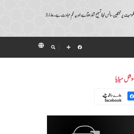
ومیت پر غمگین سانس لینا تسبیح شمار ہوتا ہے اور یہ غم عبادت ہے، ہمارا راز
وشل میڈیا
ہمارے ساتھ چلیے
facebook