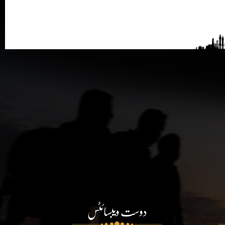
دوست ویبسائٹس