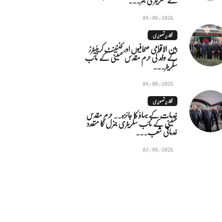
04/08/2026
تقاریر تصویری
بین الاقوامی صحافیوں اور کنٹینٹ کریئیٹرز
کے وفد کی حرم مقدس حسینی کے نائب
سکریٹر...
04/08/2026
تقاریر تصویری
خدمات کے بہاؤ کا جائزہ.. حرم مقدس
حسینی کے نائب سکریٹری جنرل کا متعدد
خدماتی شعب...
03/08/2026