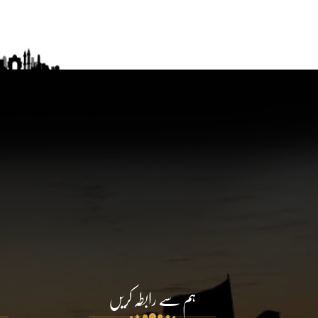
ہم سے رابطہ کریں