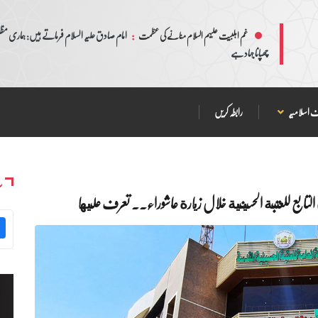
:
امام صادق علیہ السلام فرماتے ہیں: ہماری مظلم
غم اہلبیت علیہم السلام منانے کی عظمت
چھپانا جہاد ہے
 اسلامیہ
رابطہ کریں
س
تابع للعتبة الحسينية خلال زيارة عاشوراء.. تعرف عليها