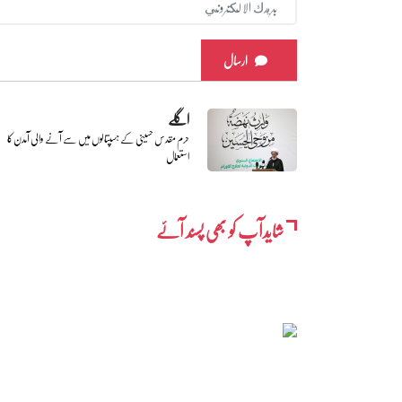
ارسال
اگلے
حرم مقدس حسینی کے ہسپتالوں میں سے آنے والی آمدن کا
استعمال
شایدآپ کو بھی پسند آئے