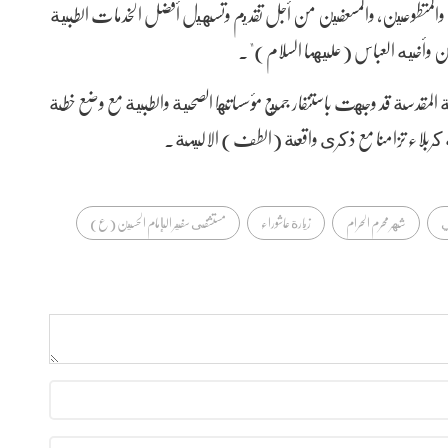
، والمتطوعين، والمسعفين من أجل تقديم وتسهيل أفضل الخدمات الطبية
سين وأخيه العباس (عليهما السلام)".
ة المقدسة قد وجهت باستنفار جميع مؤسساتها الصحية والطبية مع وضع خطة
نة كربلاء تزامنا مع ذكرى واقعة (الطف) الاليمة.
ي
شهر محرم الحرام
زيارة عاشوراء
مستشفى سفير الإمام الحسين (ع)