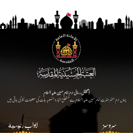
ڈیجیٹل رسائی حرم امام حسین علیہ السلام
یہاں حرم مطہر حضرت امام حسین علیہ السلام سے متعلق اخبار و منصوبہ جات کی معلومات نشر کی جاتی ہیں
سروسز
ابواب رئيسية