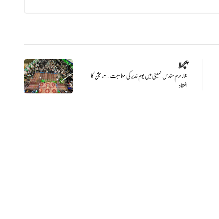
پچھلا
جوار حرم مقدس حسینی میں یوم غدیر کی مناسبت سے جشن کا
انعقاد