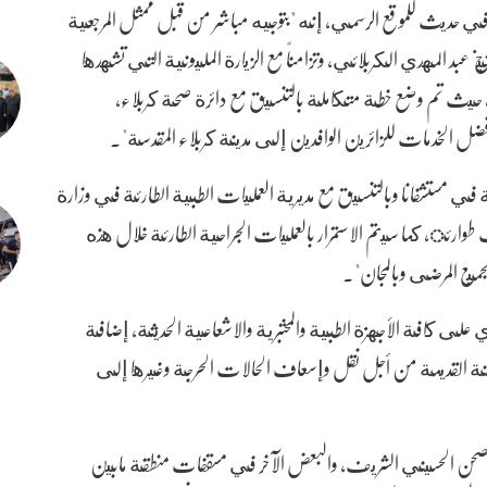
ي حديث للموقع الرسمي، إنه "بتوجيه مباشر من قبل ممثل المرجعية
يخ عبد المهدي الكربلائي، وتزامناً مع الزيارة المليونية التي تشهدها
م، حيث تم وضع خطة متكاملة بالتنسيق مع دائرة صحة كربلاء،
فضل الخدمات للزائرين الوافدين إلى مدينة كربلاء المقدسة".
 في مستشفانا وبالتنسيق مع مديرية العمليات الطبية الطارئة في وزارة
رئ، كما سيتم الاستمرار بالعمليات الجراحية الطارئة خلال هذه
لجميع المرضى وبالمجان".
 على كافة الأجهزة الطبية والمختبرية والاشعاعية الحديثة، إضافة
نة القديمة من أجل نقل وإسعاف الحالات الحرجة وغيرها إلى
ل الصحن الحسيني الشريف، والبعض الآخر في مسقفات منطقة مابين