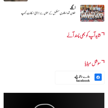
اگلے
طفلان شھداءقائدین مستقبل کے عنوان سے تربیتی اسکاؤٹ کیمپ
شایدآپ کو بھی پسند آئے
سوشل میڈیا
ہمارے ساتھ چلیے
facebook