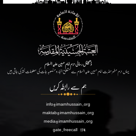
ڈیجیٹل رسائی حرم امام حسین علیہ السلام
یہاں حرم مطہر حضرت امام حسین علیہ السلام سے متعلق اخبار و منصوبہ جات کی معلومات نشر کی جاتی ہیں
ہم سے رابطہ کریں
info@imamhussain.org
maktab@imamhussain.org
media@imamhussain.org
gate.freecall
174