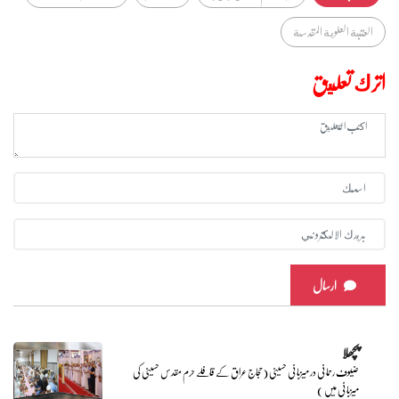
العتبة العلوية المقدسة
اترك تعليق
ارسال
پچھلا
ضیوف رحمانی در میزبانی حسینی (حجاج عراق کے قافلے حرم مقدس حسینی کی
میزبانی میں )