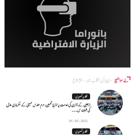
نئے مواضیع
ایڈٰیٹرز کی انتخاب شدہ
اکثر شائع
تقاریر تصویری
اربعین کے زائرین کی خدمت پر خراجِ تحسین: حرم مقدس حسینی کے سکریٹری جنرل
کی طرف س...
04/08/2026
تقاریر تصویری