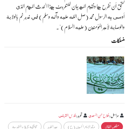
تستحق أن نفرح بها ونقيم المهرجان للتعريف بهذا الحدث المهم الذي
أوصى به الرسول محمد (صل الله عليه وآله وسلم) في غدير خم بالولاية
والوصاية لأمير المؤمنين (عليه السلام)".
منسلکات
مراسل
:
فلاح حسن السعدي
تحرير
:
فارس الشريفي
مطلوبہ الفاظ :
مرقد الامام الحسين (ع)
عيد الغدير
محافظة كربلاء المقدسة