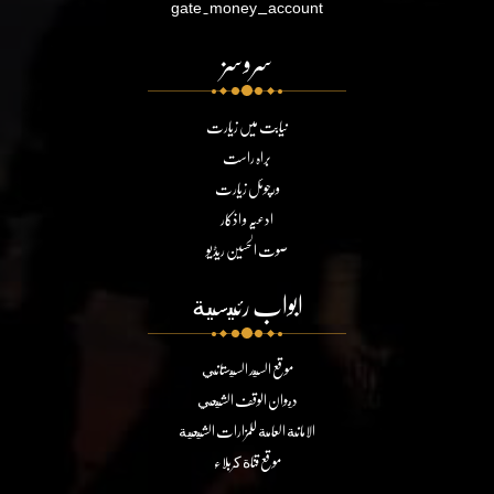
gate.money_account
سروسز
نیابت میں زیارت
براہ راست
ورچوئل زیارت
ادعیہ و اذکار
صوت الحسین ریڈیو
ابواب رئيسية
موقع السيد السيستاني
ديوان الوقف الشيعي
الامانة العامة للمزارات الشيعية
موقع قناة كربلاء