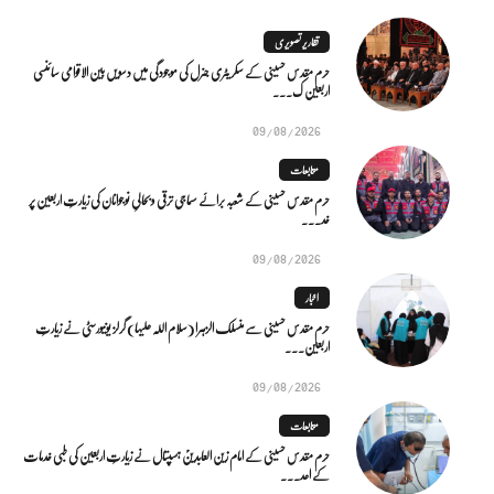
تقاریر تصویری
حرم مقدس حسینی کے سکریٹری جنرل کی موجودگی میں دسویں بین الاقوامی سائنسی
اربعین ک...
09/08/2026
متابعات
حرم مقدس حسینی کے شعبہ برائے سماجی ترقی و بحالیِ نوجوانان کی زیارتِ اربعین پر
خد...
09/08/2026
اخبار
حرم مقدس حسینی سے منسلک الزہرا (سلام اللہ علیہا) گرلز یونیورسٹی نے زیارتِ
اربعین...
09/08/2026
متابعات
حرم مقدس حسینی کے امام زین العابدینؑ ہسپتال نے زیارتِ اربعین کی طبی خدمات
کے اعد...