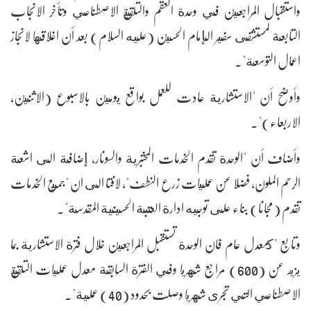
واستقبال المراجعين في وحدة العقم والتلقيح الاصطناعي وتأخر الانجاب
التابعة لمستشفى سفير الإمام الحسين (عليه السلام) بعد أن اغلاقها لانجاز
اعمال التوسعة".
وأوضح أن "الاستشارية عادت للعمل بواقع يومين بالاسبوع (الاثنين،
الاربعاء)".
وأضاف أن "الوحدة تقدم الخدمات المختبرية والسونار، إضافة الى اشعة
الرحم الملون، فضلا عن عمليات زرع النطف"، لافتا الى ان "جميع الخدمات
تقدم (مجانا) بناء على توجيه ادارة العتبة الحسينية المقدسة".
وتابع "كمعدل عام فان الوحدة تستقبل المراجعين خلال فترة الاستشارية بما
يزيد عن (600) مراجع شهريا وفي الفترة السابقة معدل عمليات التلقيح
الاصطناعي التي تجرى شهريا وصلت بحدود (40) عملية".