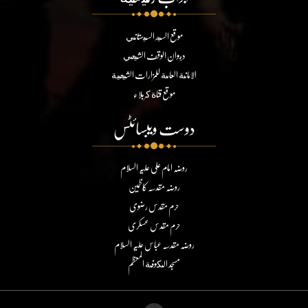
موقع السيد السيستاني
ديوان الوقف الشيعي
الامانة العامة للمزارات الشيعية
موقع قناة كربلاء
دوست ویبسائٹس
روضہ امام علی علیہ السلام
روضہ مقدسہ کاظمین
حرم مقدس رضوی
حرم مقدس عسکری
روضہ مقدسہ عباس علیہ السلام
مسجد الكوفة المعظم