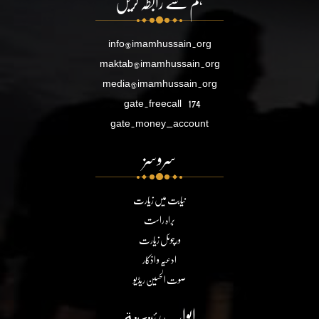
ہم سے رابطہ کریں
info@imamhussain.org
maktab@imamhussain.org
media@imamhussain.org
gate.freecall
174
gate.money_account
سروسز
نیابت میں زیارت
براہ راست
ورچوئل زیارت
ادعیہ و اذکار
صوت الحسین ریڈیو
ابواب رئيسية