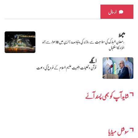
ارسال
پچھلا
رمضان المبارک کی مناسبت سے روزانہ کی بنیاد مدینہ زائرین میں 10 ھزار سے زائد
افراد کا استقبال
اگلے
قرآن و تعلیمات اہلبیت علیہم السلام کے فروغ کی دعوت
شایدآپ کو بھی پسند آئے
سوشل میڈیا