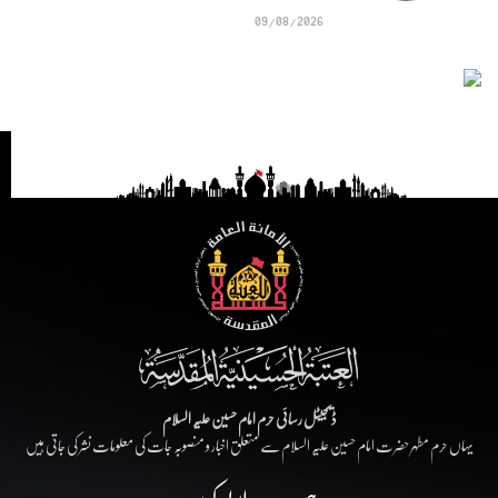
09/08/2026
ڈیجیٹل رسائی حرم امام حسین علیہ السلام
یہاں حرم مطہر حضرت امام حسین علیہ السلام سے متعلق اخبار و منصوبہ جات کی معلومات نشر کی جاتی ہیں