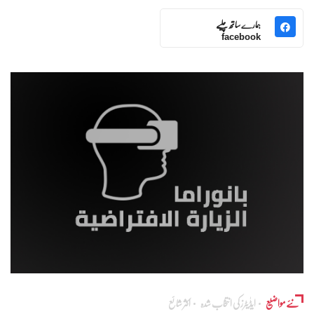
ہمارے ساتھ چلیے
facebook
نئے مواضیع
ایڈٰیٹرز کی انتخاب شدہ
اکثر شائع