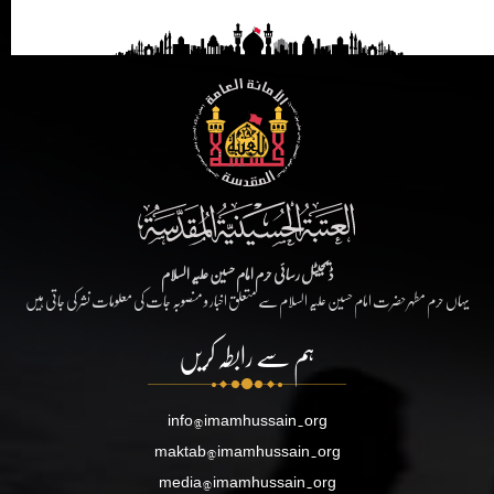
ڈیجیٹل رسائی حرم امام حسین علیہ السلام
یہاں حرم مطہر حضرت امام حسین علیہ السلام سے متعلق اخبار و منصوبہ جات کی معلومات نشر کی جاتی ہیں
ہم سے رابطہ کریں
info@imamhussain.org
maktab@imamhussain.org
media@imamhussain.org