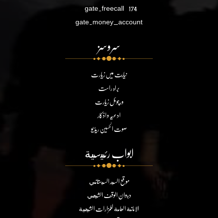
gate.freecall
174
gate.money_account
سروسز
نیابت میں زیارت
براہ راست
ورچوئل زیارت
ادعیہ و اذکار
صوت الحسین ریڈیو
ابواب رئيسية
موقع السيد السيستاني
ديوان الوقف الشيعي
الامانة العامة للمزارات الشيعية