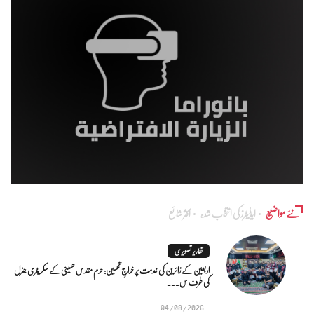
نئے مواضیع
ایڈٰیٹرز کی انتخاب شدہ
اکثر شائع
تقاریر تصویری
اربعین کے زائرین کی خدمت پر خراجِ تحسین: حرم مقدس حسینی کے سکریٹری جنرل
کی طرف س...
04/08/2026