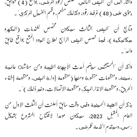
واشار الى أن "المبنى الثاني مخصص لرقود المرضى، بواقع (4) طوابق،
يحتوي على (48) غرفة رقود، وكذلك مطعم، وقسم الغسيل المركزي".
وتابع أن "المبنى الثالث سيكون مخصص للخدمات (الكهرو
ميكانيكية)، فيما خصص المبنى الرابع لعلاج اليود المشع بواقع طابق
واحد".
وأكد أن "المستشفى سيضم أحدث الأجهزة الطبية ومن مناشئ عالمية
رصينة، ومنظومات متطورة ومنها (منظومة إدارة المبنى، ومنظومة إطفاء
الحريق، ومنظومة الانذار المبكر، ومنظومة الاتصالات، وغير ذلك)".
يذكر أن العتبة الحسينية وفي وقت سابق أعلنت أن الثلث الاول من
العام المقبل 2023، سيكون موعدا لافتتاح المشروع بشكل
رسمي،وسيقدم الخدمة للمرضى.