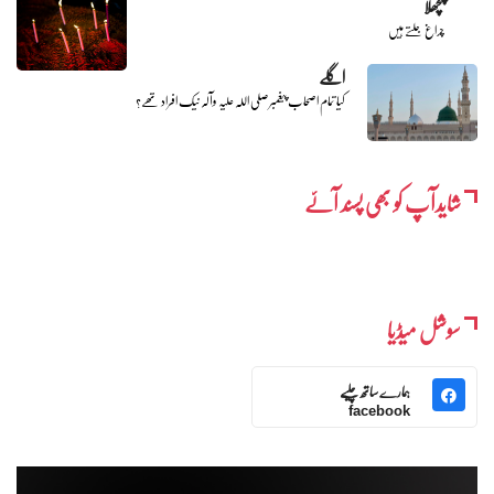
پچھلا
چراغ جلتے ہیں
اگلے
کیا تمام اصحاب پیغمبر صلی اللہ علیہ وآلہ نیک افراد تھے؟
شایدآپ کو بھی پسند آئے
سوشل میڈیا
ہمارے ساتھ چلیے
facebook