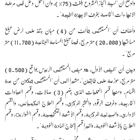
وأوضح أن "نسبة انجاز المشروع بلغت (75%)، وان العمل دخل في مرحلة
الانهاءات الخاصة بغرف الاجهزة الطبية".
وأضاف أن "المستشفى يتألف من (4) مبان ينفذ على ارض تبلغ
مساحتها (20.000) متر مربع، فيما تبلغ المساحة البنائية (11.700) متر
مربع".
وبين أن "المبنى الأول، هو مبنى المستشفى الرئيس بواقع (8.500)
متر مربع، موزعة على طابقين"، مشيرا الى أن "المستشفى يتكون من عدة
اقسام، ومنها قسم العمليات الذي يضم (3) صالات، وقسم العيادات
الخارجية، وغرف الرقود، والمختبر المركزي، وقسم العلاج الكيميائي، والقسم
الاداري، والصيدلية المركزية، وقسم الأشعة التشخيصية، وقسم الطوارئ، وقسم
العلاج بالأشعة النووية، واخيرا قسم إنتاج المادة النووية".