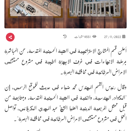
27/11/2022
4551 مشاہدات
أعلن قسم المشاريع الاستراتيجية في العتبة الحسينية المقدسة، عن المباشرة
بمرحلة الانهاءات في غرف الاجهزة الطبية في مشروع مستشفى
الامراض السرطانية في محافظة البصرة.
وقال رئيس القسم المهندس محمد ضياء في حديث للموقع الرسمي، إن
"الكوادر الهندسية، والفنية في العتبة الحسينية المقدسة، وبمتابعة من
قبل ممثل المرجعية الدينية العليا الشيخ عبد المهدي الكربلائي، تواصل
العمل في مشروع مستشفى الامراض السرطانية في محافظة البصرة".