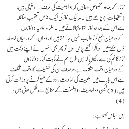
نماز کےبعدوہ مخصوص دعائیں کہ جو اہلبیت کی طرف سےپہنچی ہیں،
(تعقیبات ) پڑھتےہیں ۔ ہر ایک نماز کی ایک خاص تعقیب ونافلہ
ہےاس کےبعد وہ نماز عشاءبجالاتےہیں ۔ علماءامامیہ دونمازوں
کےدرمیان جمع کرنا واجب نہیں جانتےہیں اور وہ ان کےدرمیان فاصلہ
ڈال سکتےہیں اوراگر اکٹھےپڑھی ہوں تو پھر بھی انہو ں نےاپنےوقت میں
نما ز قائم کی ہے، کیوں کہ جس طرح ہم نےثابت کیا ، د ونمازوں
کےدرمیان وقت مشترک ہےورصرف ان کی فضیلت کا وقت مختلف
ہےاس بارےمیں اہلبیت کی احادیث ، دو کےجمع کرنےپر دلالت کرتی
ہیں؛(3)لیکن وہ احادیث جو اہلسنت کےمنابع سےنقل ہوئی ہیں :
(4)
ابن عباس کہتاہے: