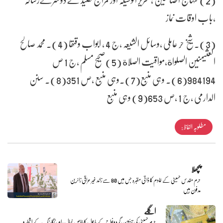
،باب اوقات نماز
(3)۔ شیخ حر عاملی ،وسائل الشیعہ ،ج 4 ، ابواب وقتھا (4)۔ محمد صالح
العثیمنین الصلواة،مواقیت الصلاة (5)صحیح مسلم ،ج 1 ص
984194(6)۔ وہی منبع(7)۔وہی منبع ،ص 351(8)۔ سنن
الدارمی ،ج 1 ،ص 653(9) وہی منبع
مطلوبہ الفاظ :
پچھلا
حرم مقدس حسینی کے خادم کا ذاتی مقبرہ جس میں 80 سے زائد غیر عراقی زائرین
مدفون ہیں
اگلے
حرم حسینی کی تزئین ، گردونواح کے ماحول کا خاص خیال ، اور رنگا رنگ کے اشجار و