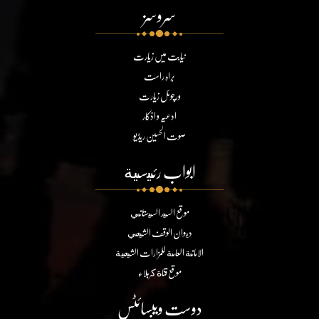
سروسز
نیابت میں زیارت
براہ راست
ورچوئل زیارت
ادعیہ و اذکار
صوت الحسین ریڈیو
ابواب رئيسية
موقع السيد السيستاني
ديوان الوقف الشيعي
الامانة العامة للمزارات الشيعية
موقع قناة كربلاء
دوست ویبسائٹس