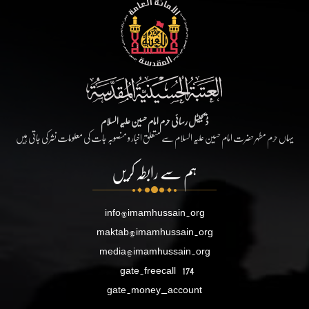
ڈیجیٹل رسائی حرم امام حسین علیہ السلام
یہاں حرم مطہر حضرت امام حسین علیہ السلام سے متعلق اخبار و منصوبہ جات کی معلومات نشر کی جاتی ہیں
ہم سے رابطہ کریں
info@imamhussain.org
maktab@imamhussain.org
media@imamhussain.org
gate.freecall
174
gate.money_account