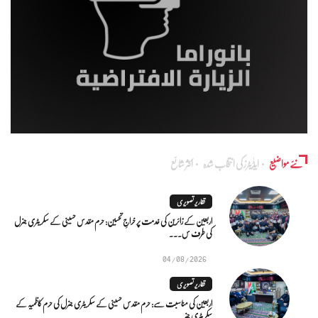
نئے مواضیع
ایڈٰیٹرز کی انتخاب شدہ
اکثر شائع
تقاریر تصویری
اربعین کے زائرین کی خدمت پر خراجِ تحسین: حرم مقدس حسینی کے سکریٹری جنرل
کی طرف س...
04/08/2026
تقاریر تصویری
اربعین کی مناسبت سے: حرم مقدس حسینی کے سکریٹری جنرل کی حرم کاظمیہ کے
سکریٹری جنر...