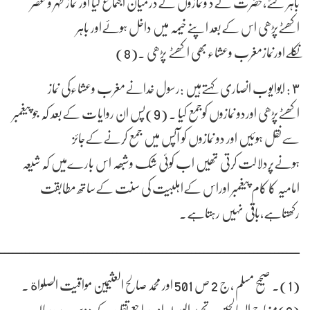
باہر گئے،حضرت نےد ونمازوں کےدرمیان اجتماع کیا اور نماز ظہر و عصر
اکھٹےپڑھی اس کےبعد اپنےخیمہ میں داخل ہوئےاور باہر
نکلےاورنمازمغرب وعشاءبھی اکھٹے پڑھی ۔(8)
٣ : ابوایوب انصاری کہتےہیں :رسول خدانےمغرب وعشاءکی نماز
اکھٹےپڑھی اوردو نمازوں کوجمع کیا ۔ (9)پس ان روایات کےبعد کہ جو پیغمبر
سےنقل ہوئیں اور دو نمازوں کو آپس میں جمع کرنےکےجائز
ہونےپردلالت کرتی تھیں اب کوئی شک وشبھہ اس بارےمیں کہ شیعہ
امامیہ کا کام پیغمبر اوراس کےاہلبیت کی سنت کےساتھ مطابقت
رکھتاہے،باقی نہیں رہتاہے۔
ـــــــــــــــــــــــــــــــــــــــــــــــــــــــــــــــــــــــــ
(1)۔ صحیح مسلم ،ج 2 ص 501 اور محمد صالح العثیمین مواقیت الصلواة ۔
(2)منہاج الصالحین ، تحریر الوسیلہ اور مراجع تقلید کےدوسرےرسالہ