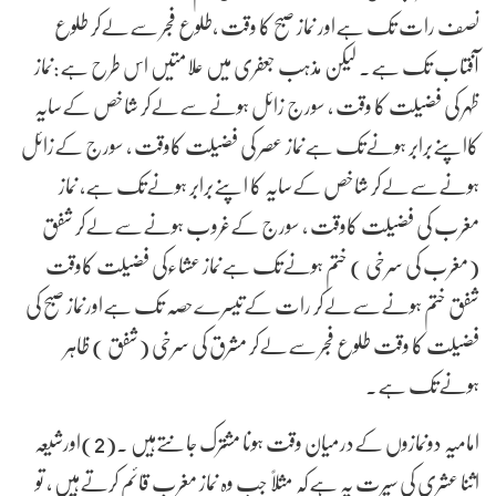
نصف رات تک ہےاور نماز صبح کا وقت ،طلوع فجر سےلےکر طلوع
آفتاب تک ہے۔ لیکن مذہب جعفری میں علامتیں اس طرح ہے:نماز
ظہر کی فضیلت کا وقت ، سورج زائل ہونےسےلےکر شاخص کےسایہ
کااپنےبرابر ہونےتک ہےنماز عصر کی فضیلت کاوقت ، سورج کےزائل
ہونےسےلےکر شاخص کےسایہ کا اپنےبرابر ہونےتک ہے، نماز
مغرب کی فضیلت کاوقت ، سورج کےغروب ہونےسےلےکر شفق
(مغرب کی سرخی ) ختم ہونےتک ہےنماز عشاءکی فضیلت کاوقت
شفق ختم ہونےسےلےکر رات کےتیسرےحصہ تک ہےاورنماز صبح کی
فضیلت کا وقت طلوع فجر سےلےکر مشرق کی سرخی (شفق ) ظاہر
ہونےتک ہے۔
امامیہ دونمازوں کےدرمیان وقت ہونا مشترک جانتےہیں ۔(2)اورشیعہ
اثنا عشری کی سیرت یہ ہےکہ مثلاً جب وہ نماز مغرب قائم کرتےہیں ، تو