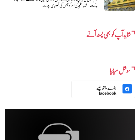
نباتات - شعبہ تشجیر کی اہم کوششوں کی تصویری رپورٹ
شایدآپ کو بھی پسند آئے
سوشل میڈیا
ہمارے ساتھ چلیے
facebook