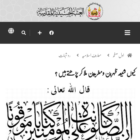
اول صفحہ
معارف اسلامیہ
رد شبہات
کیوں شیعہ ظہرين ومغربين ملا کر پڑھتےہیں ؟