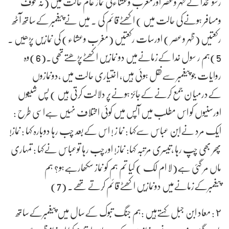
رسو لخدا نےظہر وعصر اورمغرب وعشاءکی نماز عام حالت میں (نہ خوف
ومسافر ہونےکی حالت میں ) اکھٹےقائم کی ۔ میں نےپیغمبر کےساتھ آٹھ
رکعتیں (ظہر وعصر ) اورسات رکعتیں (مغرب وعشاء) کی نمازیں پڑھیں ۔
5)ہم ر سول خدا کےزمانےمیں دو نمازیں اکھٹےپڑھتےتھی۔(6)وہ
روایات جو پیغمبر سےنقل ہوئی ہیں، اختیاری حالت میں ،دونمازوں
کےدرمیا ن جمع کرنےکےجائز ہونےپر دلالت کرتی ہیں ) پس شیعوں
اورسنیوں کو اس مطلب میں آپس میں کوئی اختلاف نہیں ہےاسی طرح :
ایک مرد نےابن عباس سےکہا : نما ز ! اس کےبعد چب رہا دوبارہ کہا : نماز!
پھر بھی چپ رہا ،تیسری مرتبہ کہا: نماز! اورچب رہا توعباس نےکہا : تمہاری
ماں مر گئی ہے(لا ام لک ) کیا تم ہم کو نماز سکھارہےہو؟ ہم
پیغمبرکےزمانےمیں دونمازیں اکھٹےقائم کرتےتھے۔ (7)
٢ : معاد ابن جبل کہتےہیں :ہم جنگ تبوک کےسال میں پیغمبرکےساتھ