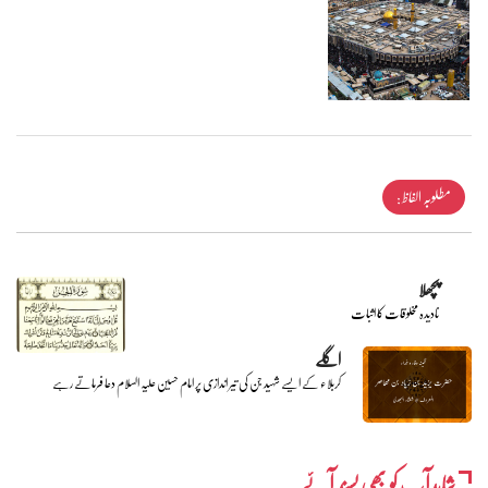
مطلوبہ الفاظ :
پچھلا
نادیدہ مخلوقات کا اثبات
اگلے
کربلاء کے ایسے شہید جن کی تیر اندازی پر امام حسین علیہ السلام دعا فرماتے رہے
شایدآپ کو بھی پسند آئے