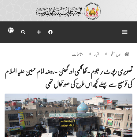
اول صفحہ
اخبار
متابعات
تصویری رپورٹ/ ہجوم - گہما گہمی اور گھٹن -روضہ امام حسین علیہ السلام
کی توسیع سے پہلے کچھ اس طرح کی صورتحال تھی