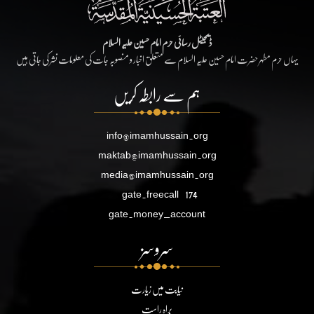
ڈیجیٹل رسائی حرم امام حسین علیہ السلام
یہاں حرم مطہر حضرت امام حسین علیہ السلام سے متعلق اخبار و منصوبہ جات کی معلومات نشر کی جاتی ہیں
ہم سے رابطہ کریں
info@imamhussain.org
maktab@imamhussain.org
media@imamhussain.org
gate.freecall
174
gate.money_account
سروسز
نیابت میں زیارت
براہ راست