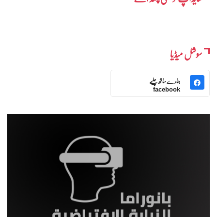
سوشل میڈیا
ہمارے ساتھ چلیے
facebook