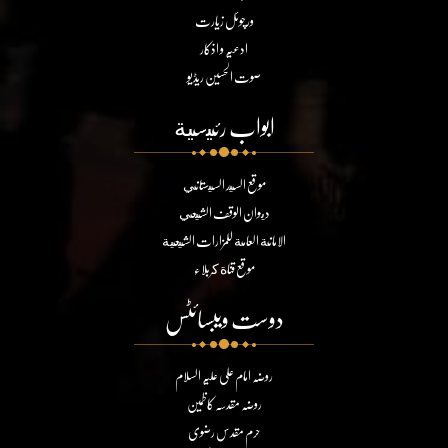
ورچوئل زیارت
ادعیہ و اذکار
صوت الحسین ریڈیو
ابواب رئيسية
موقع السيد السيستاني
ديوان الوقف الشيعي
الامانة العامة للمزارات الشيعية
موقع قناة كربلاء
دوست ویبسائٹس
روضہ امام علی علیہ السلام
روضہ مقدسہ کاظمین
حرم مقدس رضوی