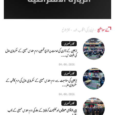
نئے مواضیع
ایڈٰیٹرز کی انتخاب شدہ
اکثر شائع
تقاریر تصویری
اربعین کے زائرین کی خدمت پر خراجِ تحسین: حرم مقدس حسینی کے سکریٹری جنرل
کی طرف س...
04/08/2026
تقاریر تصویری
اربعین کی مناسبت سے: حرم مقدس حسینی کے سکریٹری جنرل کی حرم کاظمیہ کے
سکریٹری جنر...
04/08/2026
تقاریر تصویری
بین الاقوامی صحافیوں اور کنٹینٹ کریئیٹرز کے وفد کی حرم مقدس حسینی کے نائب
سکریٹر...