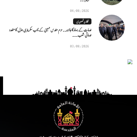
04/08/2026
تقاریر تصویری
خدمات کے بہاؤ کا جائزہ.. حرم مقدس حسینی کے نائب سکریٹری جنرل کا متعدد
خدماتی شعب...
03/08/2026