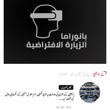
نئے مواضیع
ایڈٰیٹرز کی انتخاب شدہ
اکثر شائع
تقاریر تصویری
اربعین کے زائرین کی خدمت پر خراجِ تحسین: حرم مقدس حسینی کے سکریٹری جنرل
کی طرف س...
04/08/2026