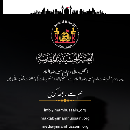
ڈیجیٹل رسائی حرم امام حسین علیہ السلام
یہاں حرم مطہر حضرت امام حسین علیہ السلام سے متعلق اخبار و منصوبہ جات کی معلومات نشر کی جاتی ہیں
ہم سے رابطہ کریں
info@imamhussain.org
maktab@imamhussain.org
media@imamhussain.org