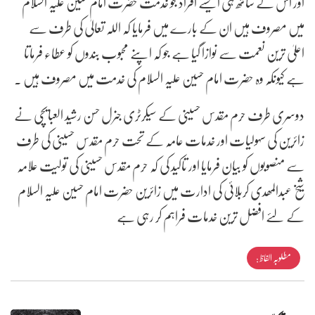
اور اس کے ساتھ ہی ایسے افراد جو خدمت حضرت امام حسین علیہ السلام
میں مصروف ہیں ان کے بارے میں فرمایا کہ اللہ تعالیٰ کی طرف سے
اعلیٰ ترین نعمت سے نوازا گیا ہے جو کہ اپنے محبوب بندوں کو عطاء فرماتا
ہے کیونکہ وہ حضرت امام حسین علیہ السلام کی خدمت میں مصروف ہیں ۔
دوسری طرف حرم مقدس حسینی کے سیکرٹری جنرل حسن رشید العبایچی نے
زائرین کی سہولیات اور خدمات عامہ کے تحت حرم مقدس حسینی کی طرف
سے منصوبوں کو بیان فرمایا اور تاکید کی کہ حرم مقدس حسینی کی تولیت علامہ
شیخ عبدالمھدی کربلائی کی ادارت میں زائرین حضرت امام حسین علیہ السلام
کے لئے افضل ترین خدمات فراہم کر رہی ہے
مطلوبہ الفاظ :