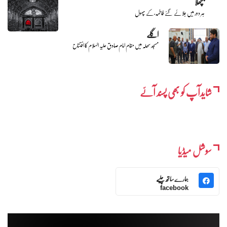
پچھلا
ہر دور میں جلائے گئے فاطمہ ؑ کے پھول
اگلے
مسجد سھلہ میں مقام امام صادق علیہ السلام کا افتتاح
شایدآپ کو بھی پسند آئے
سوشل میڈیا
ہمارے ساتھ چلیے
facebook