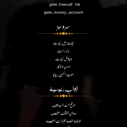
gate.freecall
174
gate.money_account
سروسز
نیابت میں زیارت
براہ راست
ورچوئل زیارت
ادعیہ و اذکار
صوت الحسین ریڈیو
ابواب رئيسية
موقع السيد السيستاني
ديوان الوقف الشيعي
الامانة العامة للمزارات الشيعية