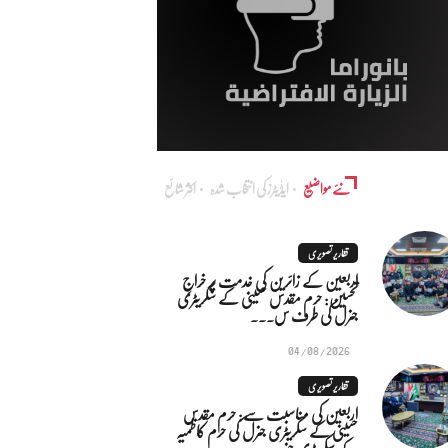
نئے مواضیع
ایڈٰیٹرز کی انتخاب شدہ
اکثر شائع
تقاریر تصویری
اربعین کے زائرین کی خدمت پر خراجِ
تحسین: حرم مقدس حسینی کے سکریٹری
جنرل کی طرف س...
04/08/2026
تقاریر تصویری
اربعین کی مناسبت سے: حرم مقدس
حسینی کے سکریٹری جنرل کی حرم کاظمیہ
کے سکریٹری جنر...