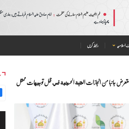
:
امام صادق علیہ السلام فرماتے ہیں: ہماری مظلم
غم اہلبیت علیہم السلام منانے کی عظمت
چھپانا جہاد ہے
 اسلامیہ
رابطہ کریں
س
يستعرض جانبا من انجازات العتبة الحسينية في ظل توجيهات ممثل