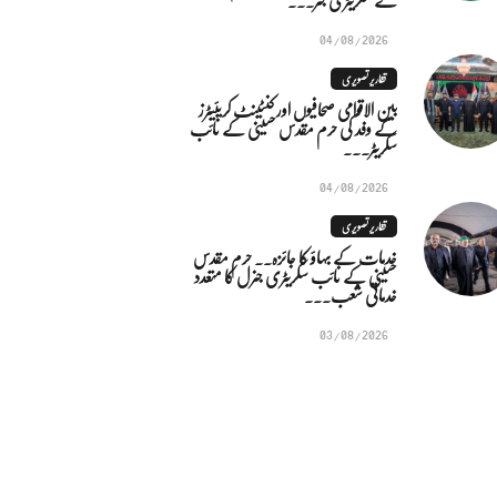
04/08/2026
تقاریر تصویری
بین الاقوامی صحافیوں اور کنٹینٹ کریئیٹرز
کے وفد کی حرم مقدس حسینی کے نائب
سکریٹر...
04/08/2026
تقاریر تصویری
خدمات کے بہاؤ کا جائزہ.. حرم مقدس
حسینی کے نائب سکریٹری جنرل کا متعدد
خدماتی شعب...
03/08/2026