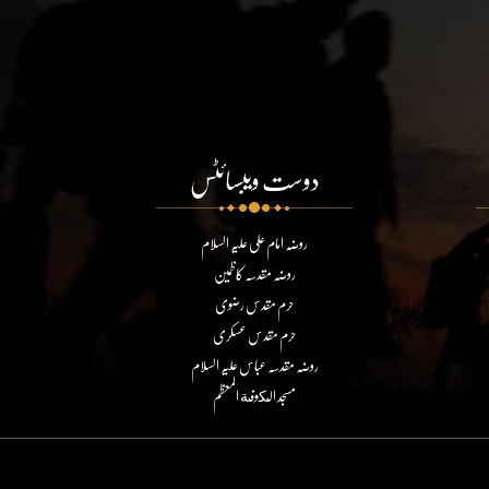
دوست ویبسائٹس
روضہ امام علی علیہ السلام
روضہ مقدسہ کاظمین
حرم مقدس رضوی
حرم مقدس عسکری
روضہ مقدسہ عباس علیہ السلام
مسجد الكوفة المعظم