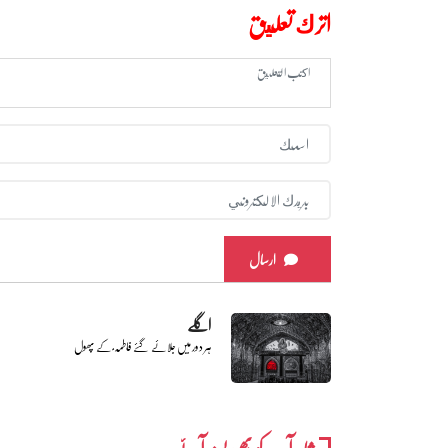
اترك تعليق
ارسال
اگلے
ہر دور میں جلائے گئے فاطمہ ؑ کے پھول