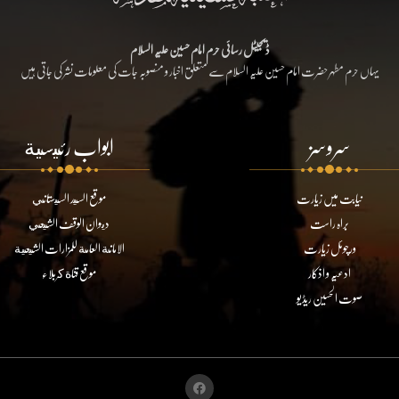
ڈیجیٹل رسائی حرم امام حسین علیہ السلام
یہاں حرم مطہر حضرت امام حسین علیہ السلام سے متعلق اخبار و منصوبہ جات کی معلومات نشر کی جاتی ہیں
سروسز
ابواب رئيسية
نیابت میں زیارت
موقع السيد السيستاني
براہ راست
ديوان الوقف الشيعي
ورچوئل زیارت
الامانة العامة للمزارات الشيعية
ادعیہ و اذکار
موقع قناة كربلاء
صوت الحسین ریڈیو