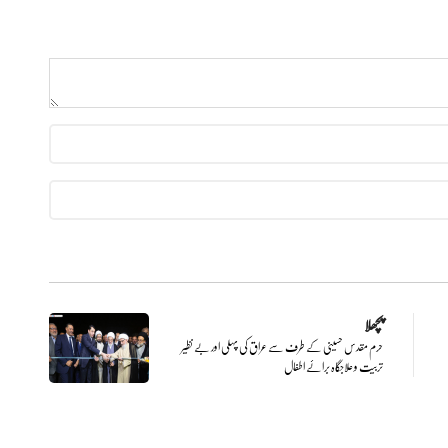
پچھلا
حرم مقدس حسینی کے طرف سے عراق کی پہلی اور بے نظیر
تربیت و علاجگاہ برائے اطفال