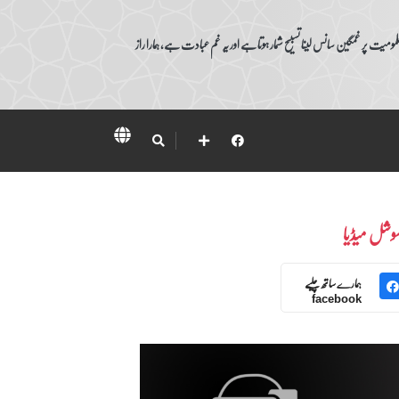
ومیت پر غمگین سانس لینا تسبیح شمار ہوتا ہے اور یہ غم عبادت ہے، ہمارا راز
وشل میڈیا
ہمارے ساتھ چلیے
facebook