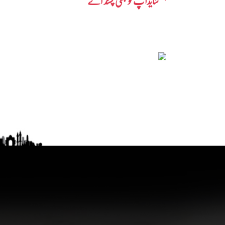
شایدآپ کو بھی پسند آئے