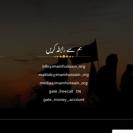
ہم سے رابطہ کریں
info@imamhussain.org
maktab@imamhussain.org
media@imamhussain.org
gate.freecall
174
gate.money_account