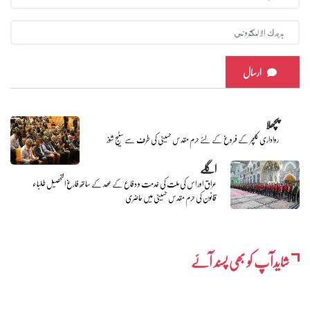
ارسال
پچھلا
رواداری کلچر کے فروغ کےلئے حرم مقدس حسینی کی طرف سے سٹیج شوز
اگلے
عراق اور اس کی ملت کی خدمت و دفاع کے عھد کے ساتھ فارغ التحصیل طلباء
قانون کی حرم مقدس حسینی میں حاضری
شایدآپ کو بھی پسند آئے