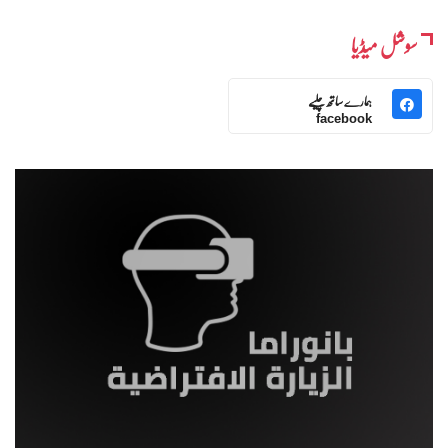
سوشل میڈیا
ہمارے ساتھ چلیے
facebook