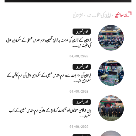
نئے مواضیع
ایڈٰیٹرز کی انتخاب شدہ
اکثر شائع
تقاریر تصویری
اربعین کے زائرین کی خدمت پر خراجِ تحسین: حرم مقدس حسینی کے سکریٹری جنرل
کی طرف س...
04/08/2026
تقاریر تصویری
اربعین کی مناسبت سے: حرم مقدس حسینی کے سکریٹری جنرل کی حرم کاظمیہ کے
سکریٹری جنر...
04/08/2026
تقاریر تصویری
بین الاقوامی صحافیوں اور کنٹینٹ کریئیٹرز کے وفد کی حرم مقدس حسینی کے نائب
سکریٹر...
04/08/2026