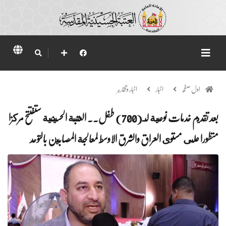
اول صفحہ
اخبار
اخبار وتقارير
بعد تقديم خدمات نوعية لـ(700) طفل.. العتبة الحسينية ستفتتح مركزا
متطورا على مستوى العراق والشرق الاوسط لمعالجة المصابين بالتوحد