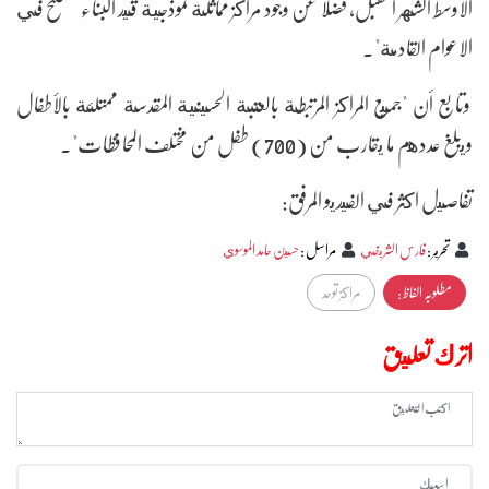
الاوسط الشهر المقبل، فضلا عن وجود مراكز مماثلة نموذجية قيد البناء ستفتتح في
الاعوام القادمة".
وتابع أن "جميع المراكز المرتبطة بالعتبة الحسينية المقدسة ممتلئة بالأطفال
ويبلغ عددهم ما يقارب من (700) طفل من مختلف المحافظات".
تفاصيل اكثر في الفيديو المرفق:
تحرير
:
فارس الشريفي
مراسل
:
حسين حامد الموسوي
مطلوبہ الفاظ :
مراكز توحد
اترك تعليق