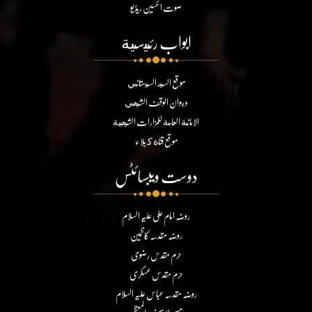
صوت الحسین ریڈیو
ابواب رئيسية
موقع السيد السيستاني
ديوان الوقف الشيعي
الامانة العامة للمزارات الشيعية
موقع قناة كربلاء
دوست ویبسائٹس
روضہ امام علی علیہ السلام
روضہ مقدسہ کاظمین
حرم مقدس رضوی
حرم مقدس عسکری
روضہ مقدسہ عباس علیہ السلام