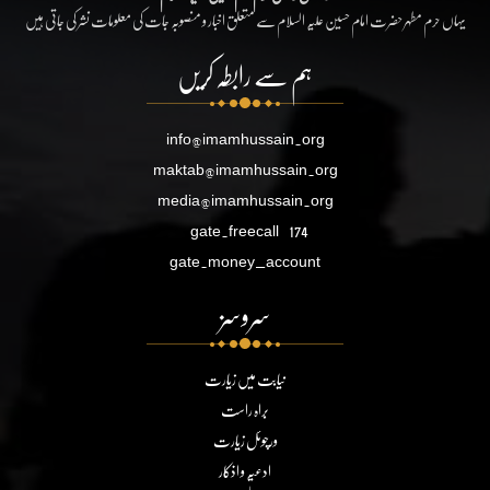
یہاں حرم مطہر حضرت امام حسین علیہ السلام سے متعلق اخبار و منصوبہ جات کی معلومات نشر کی جاتی ہیں
ہم سے رابطہ کریں
info@imamhussain.org
maktab@imamhussain.org
media@imamhussain.org
gate.freecall
174
gate.money_account
سروسز
نیابت میں زیارت
براہ راست
ورچوئل زیارت
ادعیہ و اذکار