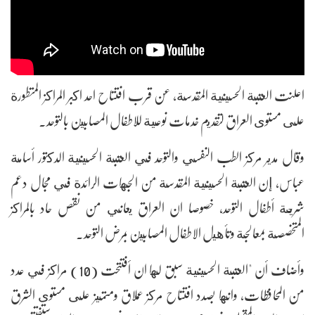
اعلنت العتبة الحسينية المقدسة، عن قرب افتتاح احد اكبر المراكز المتطورة
على مستوى العراق لتقديم خدمات نوعية للاطفال المصابين بالتوحد.
وقال مدير مركز الطب النفسي والتوحد في العتبة الحسينية الدكتور أسامة
عباس، إن العتبة الحسينية المقدسة من الجهات الرائدة في مجال دعم
شريحة أطفال التوحد، خصوصا ان العراق يعاني من نقص حاد بالمراكز
المتخصصة بمعالجة وتأهيل الاطفال المصابين بمرض التوحد.
وأضاف أن "العتبة الحسينية سبق لها ان أفتتحت (10) مراكز في عدد
من المحافظات، وانها بصدد افتتاح مركز عملاق ومتميز على مستوى الشرق