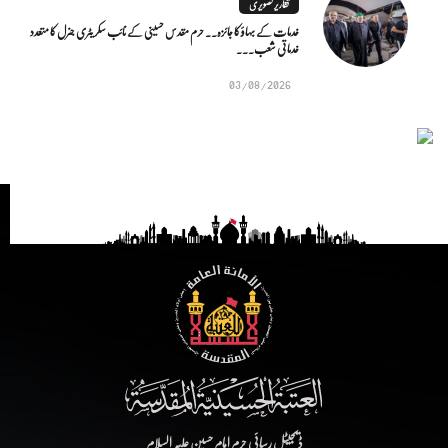
تقاریر تصویری
خدمات کے بہاؤ کا جائزہ.. حرم مقدس حسینی کے نائب سکریٹری جنرل کا متعدد
خدماتی شعب...
03/08/2026
ڈیجیٹل رسائی حرم امام حسین علیہ السلام