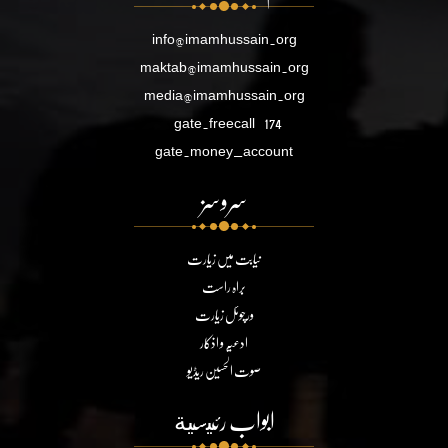
info@imamhussain.org
maktab@imamhussain.org
media@imamhussain.org
gate.freecall
174
gate.money_account
سروسز
نیابت میں زیارت
براہ راست
ورچوئل زیارت
ادعیہ و اذکار
صوت الحسین ریڈیو
ابواب رئيسية