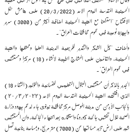
الحسينية المقدسة اليوم الاحد (20/3/2022) على هامش حفل
الافتتاح "استطعنا مع العتبة الحسينية اضافة أكثر من (3000) سرير
واجهزة نوعية في عموم محافظات العراق".
وأضاف "كل الشكر والتقدير للمرجعية الدينية العليا وممثلها والعتبة
الحسينية، والقائمين على المشاريع الطبية لانشاء (18) مركزا ومستشفى
في عموم العراق".
الجدير بالذكر أن مستشفى البتول التعليمي للنسائية والتوليد (الشفاء 18)
الذي افتتحته العتبة الحسينية المقدسة اليوم الاحد (٢٠/٣/٢٠٢٢)
بالجانب الأيمن من مدينة الموصل مركز محافظة نينوى جاء لدعم جهود وزارة
الصحة خلال تفشي جائحة كورونا واستثماره بعد انتهاء الجائحة، وان المستشفى
شيد على ارض تزيد مساحتها عن (7000) متر مربع، وبمساحة بنائية تصل