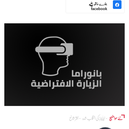
ہمارے ساتھ چلیے
facebook
نئے مواضیع
ایڈٰیٹرز کی انتخاب شدہ
اکثر شائع