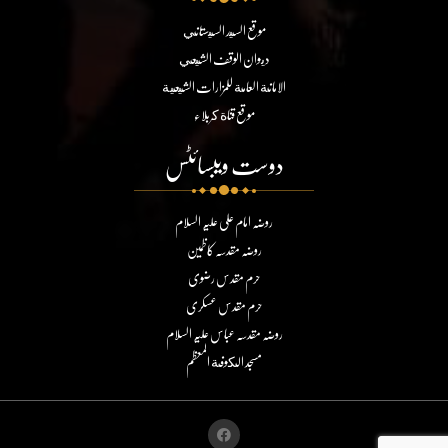
موقع السيد السيستاني
ديوان الوقف الشيعي
الامانة العامة للمزارات الشيعية
موقع قناة كربلاء
دوست ویبسائٹس
روضہ امام علی علیہ السلام
روضہ مقدسہ کاظمین
حرم مقدس رضوی
حرم مقدس عسکری
روضہ مقدسہ عباس علیہ السلام
مسجد الكوفة المعظم