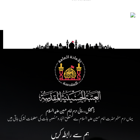
ڈیجیٹل رسائی حرم امام حسین علیہ السلام
یہاں حرم مطہر حضرت امام حسین علیہ السلام سے متعلق اخبار و منصوبہ جات کی معلومات نشر کی جاتی ہیں
ہم سے رابطہ کریں