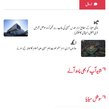
ارسال
پچھلا
عالمی معیار کے مطابق حرم مقدس حسینی کی جانب سے تعمیر کردہ موصل شہر میں
فری البتول ؑ ہسپتال کا افتتاح
اگلے
ہزاروں زائرین حرم مطہر حضرت امام حسین علیہ السلام کا احاطہ کیے ہوئے
شایدآپ کو بھی پسند آئے
سوشل میڈیا