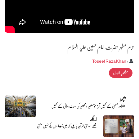
حرم مطہر حضرت امام حسین علیہ السلام
Toseef Raza Khan
:
مطلوبہ الفاظ :
پچھلا
خانوادہ حسینی کے کفیل آج مؤمنین و محبین کی حاجت روائی کے کفیل
اگلے
مجھے سماعتی قرآن چاہیئے کہ میں نابینا ہوں دیکھ نہیں سکتی