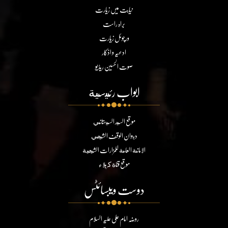
نیابت میں زیارت
براہ راست
ورچوئل زیارت
ادعیہ و اذکار
صوت الحسین ریڈیو
ابواب رئيسية
موقع السيد السيستاني
ديوان الوقف الشيعي
الامانة العامة للمزارات الشيعية
موقع قناة كربلاء
دوست ویبسائٹس
روضہ امام علی علیہ السلام