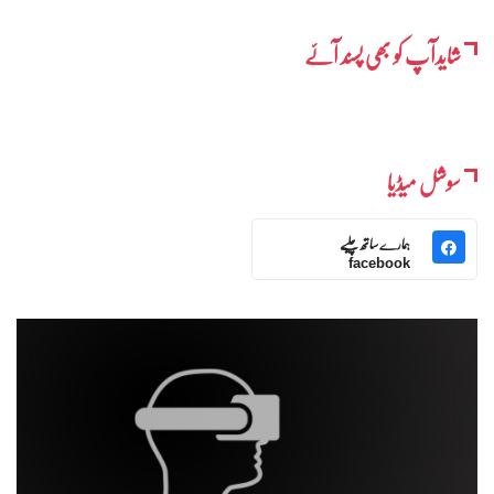
شایدآپ کو بھی پسند آئے
سوشل میڈیا
ہمارے ساتھ چلیے
facebook