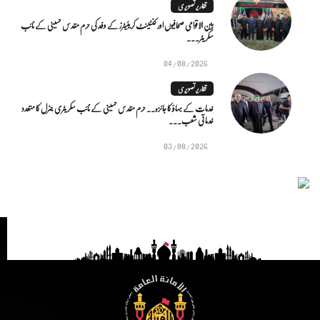
تقاریر تصویری
بین الاقوامی صحافیوں اور کنٹینٹ کریئیٹرز کے وفد کی حرم مقدس حسینی کے نائب
سکریٹر...
04/08/2026
تقاریر تصویری
خدمات کے بہاؤ کا جائزہ.. حرم مقدس حسینی کے نائب سکریٹری جنرل کا متعدد
خدماتی شعب...
03/08/2026