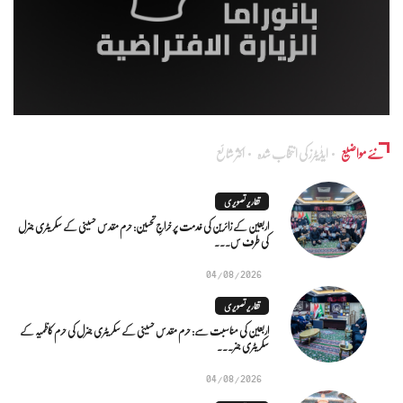
نئے مواضیع
ایڈٰیٹرز کی انتخاب شدہ
اکثر شائع
تقاریر تصویری
اربعین کے زائرین کی خدمت پر خراجِ تحسین: حرم مقدس حسینی کے سکریٹری جنرل
کی طرف س...
04/08/2026
تقاریر تصویری
اربعین کی مناسبت سے: حرم مقدس حسینی کے سکریٹری جنرل کی حرم کاظمیہ کے
سکریٹری جنر...
04/08/2026