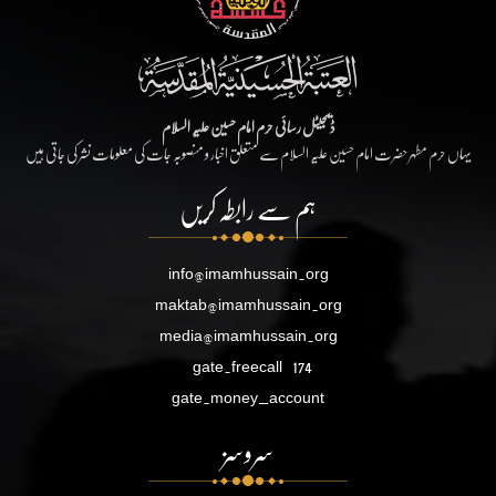
ڈیجیٹل رسائی حرم امام حسین علیہ السلام
یہاں حرم مطہر حضرت امام حسین علیہ السلام سے متعلق اخبار و منصوبہ جات کی معلومات نشر کی جاتی ہیں
ہم سے رابطہ کریں
info@imamhussain.org
maktab@imamhussain.org
media@imamhussain.org
gate.freecall
174
gate.money_account
سروسز