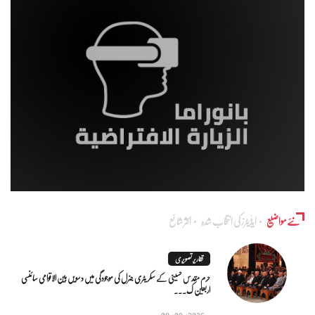
نئے مواضیع
ایڈٰیٹرز کی انتخاب شدہ
اکثر شائع
تقاریر تصویری
حرم مقدس حسینی کے سکریٹری جنرل کی موجودگی میں دسویں بین الاقوامی سائنسی
اربعین ک...
09/08/2026