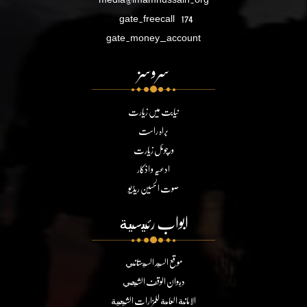
gate.freecall
174
gate.money_account
سروسز
نیابت میں زیارت
براہ راست
ورچوئل زیارت
ادعیہ و اذکار
صوت الحسین ریڈیو
ابواب رئيسية
موقع السيد السيستاني
ديوان الوقف الشيعي
الامانة العامة للمزارات الشيعية