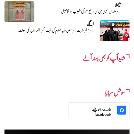
پچھلا
حرم مقدس حسینی میں نئی ضریح مطہر کی تنصیب اور تفاصیل
اگلے
حرم مطہر حضرت امام حسین علیہ السلام کی طرف "گھر بیٹھے علاج" کی سہولت
شایدآپ کو بھی پسند آئے
سوشل میڈیا
ہمارے ساتھ چلیے
facebook