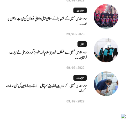
متابعات
حرم مقدس حسینی کے شعبہ برائے سماجی ترقی و بحالیِ نوجوانان کی زیارتِ اربعین پر
خد...
09/08/2026
اخبار
حرم مقدس حسینی سے منسلک الزہرا (سلام اللہ علیہا) گرلز یونیورسٹی نے زیارتِ
اربعین...
09/08/2026
متابعات
حرم مقدس حسینی کے امام زین العابدینؑ ہسپتال نے زیارتِ اربعین کی طبی خدمات
کے اعد...
09/08/2026