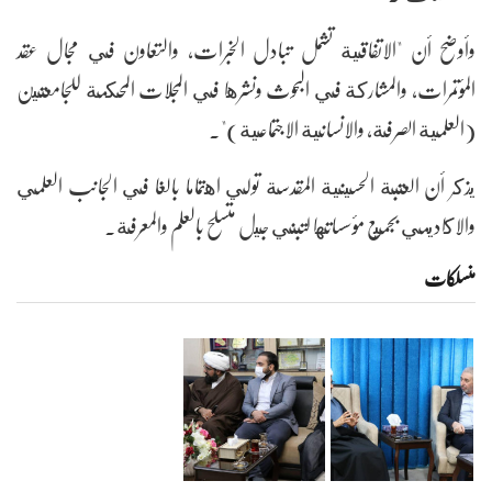
وأوضح أن "الاتفاقية تشمل تبادل الخبرات، والتعاون في مجال عقد
المؤتمرات، والمشاركة في البحوث ونشرها في المجلات المحكمة للجامعتين
(العلمية الصرفة، والانسانية الاجتماعية)".
يذكر أن العتبة الحسينية المقدسة تولي اهتماما بالغا في الجانب العلمي
والاكاديمي بجميع مؤسساتها لتبني جيل متسلح بالعلم والمعرفة.
منسلکات