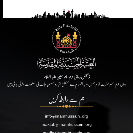
ڈیجیٹل رسائی حرم امام حسین علیہ السلام
یہاں حرم مطہر حضرت امام حسین علیہ السلام سے متعلق اخبار و منصوبہ جات کی معلومات نشر کی جاتی ہیں
ہم سے رابطہ کریں
info@imamhussain.org
maktab@imamhussain.org
media@imamhussain.org