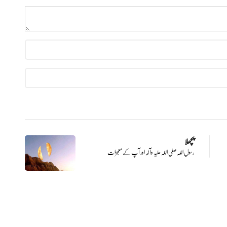
پچھلا
رسول اللہ صلی اللہ علیہ وآلہ اور آپ کے معجزات