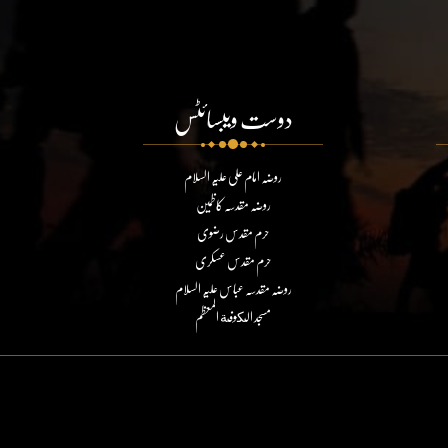
دوست ویبسائٹس
روضہ امام علی علیہ السلام
روضہ مقدسہ کاظمین
حرم مقدس رضوی
حرم مقدس عسکری
روضہ مقدسہ عباس علیہ السلام
مسجد الكوفة المعظم