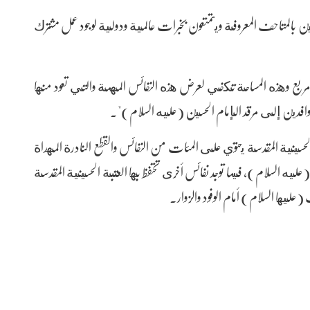
 بالمتاحف المعروفة ويتمتعون بخبرات عالمية ودولية لوجود عمل مشترك
إن "مساحة المتحف الجديد تبلغ (6000) متر مربع وهذه المساحة تكفي لعرض هذه النفائس المهمة والتي تعود منها
افدين إلى مرقد الإمام الحسين (عليه السلام)".
سينية المقدسة يحتوي على المئات من النفائس والقطع النادرة المهداة
ليه السلام)، فيما توجد نفائس أخرى تحتفظ بها العتبة الحسينية المقدسة
عليها السلام) أمام الوفود والزوار.