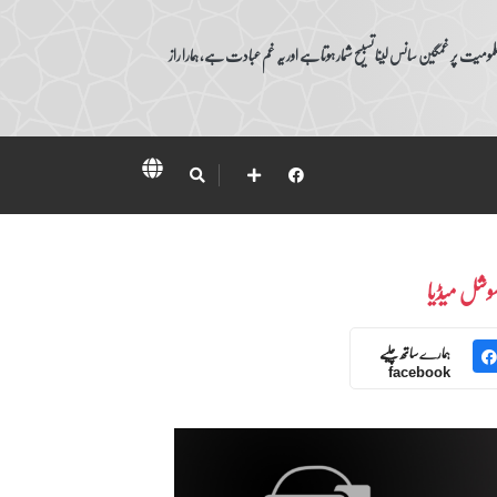
ومیت پر غمگین سانس لینا تسبیح شمار ہوتا ہے اور یہ غم عبادت ہے، ہمارا راز
وشل میڈیا
ہمارے ساتھ چلیے
facebook