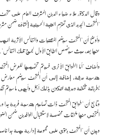
وقال الدكتور علاء ضياء الدين المشرف العام على متحف 
"المتحف الجديد الذي تعتزم العتبة الحسينية إنشاؤه ضمن 
وأوضح أن "المتحف سيضم المقتنيات والنفائس الأثرية المهمة
عنها بعد، حيث سيخصص الطابق الأول لجميع تلك النفائس".
وأضاف "أما الطوابق الأخرى فسيتم تخصيصها للعرض المت
هندسية حديثة، إضافة إلى أن المتحف سيضم معارض (ف
بطريقة مختلفة وحديثة لتكون بذلك أجمل وأبهى ما سيتم تقدي
وتابع أن "طوابق المتحف ذات تصاميم هندسية فريدة جدا و
المتحفي منها ملحقات مخصصة لاستقبال الوافدين ضمن الضواب
وبين أن "المتحف يحتوي على مجموعة إدارية مهمة جدا خاصة ب