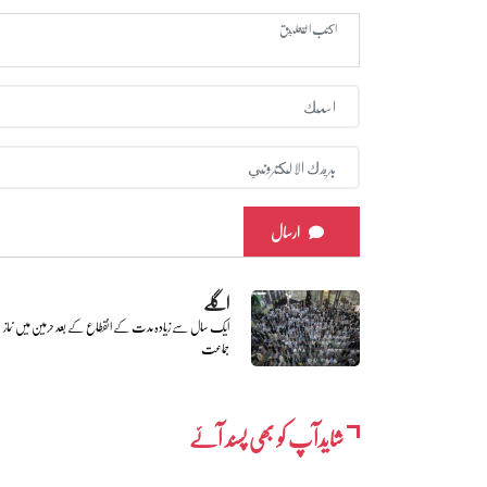
ارسال
اگلے
ایک سال سے زیادہ مدت کے انقطاع کے بعد حرمین میں نماز
جماعت
شایدآپ کو بھی پسند آئے