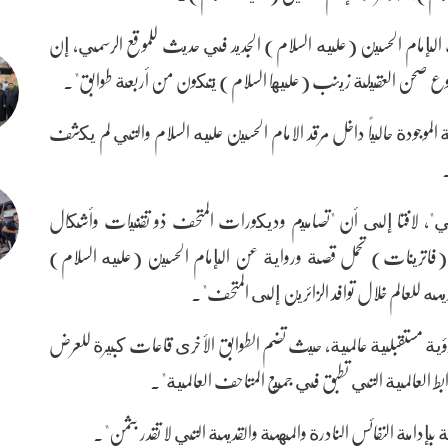
الإمام الحسين (عليه السلام) الجديد في حديث للموقع الرسمي، إن
مشروع صحن العقيلة زينب (عليها السلام) يتكون من أربعة طوابق".
 الموجودة حالياً داخل مرقد الامام الحسين عليه السلام والتي لم يكشف
حفي"، لافتا إلى أن "تصاميم وديكورات المتحف ذو تقنيات وأشكال
اترينات) تحمل قصة ورواية عن الإمام الحسين (عليه السلام)
مه للعالم خلال توافد الزائرين إلى المتحف".
رؤية مستقبلية عالمية، حيث تضم الطوابق الأخرى قاعات كبيرة للعرض
ط العالمية التي تطبق في جميع المتاحف العالمية".
إدامة النفائس النادرة والمهمة والقديمة التي لا تقدر بثمن".