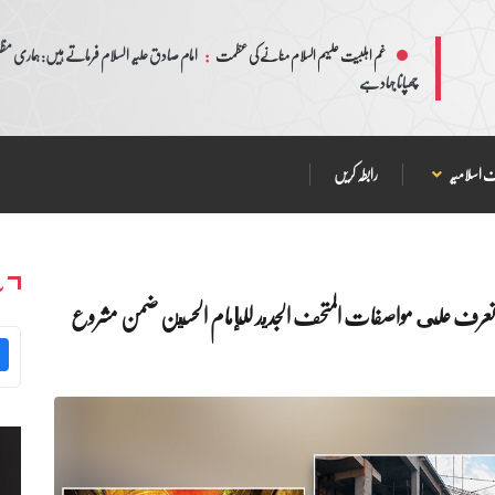
:
امام صادق علیہ السلام فرماتے ہیں: ہماری مظلم
غم اہلبیت علیہم السلام منانے کی عظمت
چھپانا جہاد ہے
 اسلامیہ
رابطہ کریں
س
تعرف على مواصفات المتحف الجديد للإمام الحسين ضمن مشروع