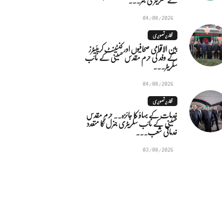
04/08/2026
تقاریر تصویری
بین الاقوامی صحافیوں اور کنٹینٹ کریئیٹرز
کے وفد کی حرم مقدس حسینی کے نائب
سکریٹر...
04/08/2026
تقاریر تصویری
خدمات کے بہاؤ کا جائزہ.. حرم مقدس
حسینی کے نائب سکریٹری جنرل کا متعدد
خدماتی شعب...
03/08/2026