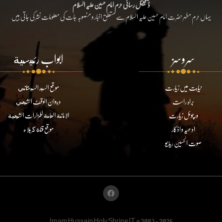
ڈیجیٹل رسائی حرم امام حسین علیہ السلام
یہاں حرم مطہر حضرت امام حسین علیہ السلام سے متعلق اخبار و منصوبہ جات کی معلومات نشر کی جاتی ہیں
سروسز
ابواب رئيسية
نیابت میں زیارت
موقع السيد السيستاني
براہ راست
ديوان الوقف الشيعي
ورچوئل زیارت
الامانة العامة للمزارات الشيعية
ادعیہ و اذکار
موقع قناة كربلاء
صوت الحسین ریڈیو
Imam Hussain Holy Shrine IT @2003 - 2026