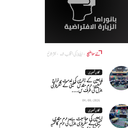
نئے مواضیع
ایڈٰیٹرز کی انتخاب شدہ
اکثر شائع
تقاریر تصویری
اربعین کے زائرین کی خدمت پر خراجِ
تحسین: حرم مقدس حسینی کے سکریٹری
جنرل کی طرف س...
04/08/2026
تقاریر تصویری
اربعین کی مناسبت سے: حرم مقدس
حسینی کے سکریٹری جنرل کی حرم کاظمیہ
کے سکریٹری جنر...