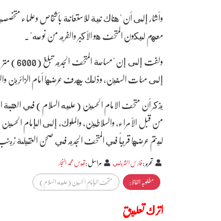
وأشار إلى أن "هناك نية للاستعانة بأشخاص وعلماء متخصصين
معهم ليكون المتحف هو الأكبر والفريد من نوعه".
ولفت إلى 
إلى مئات السنين، وذلك بهدف عرضها أمام الزائرين والو
يذكر أن متحف الامام الحسين (عليه السلام) في العتبة الح
من قبل الأمراء، والسلاطين، والملوك، إلى الإمام الحسين (ع
ليتم عرضها قريباً في المتحف الجديد في صحن العقيلة زينب (
تحرير
:
فارس الشريفي
مراسل
:
قيس محمد النجار
مطلوبہ الفاظ :
متحف الإمام الحسين (عليه السلام)
اترك تعليق