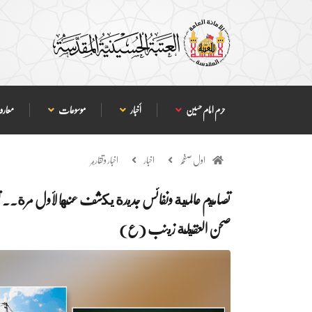
حرم امام حسین
أخبار
موسوعات
معارف
اول صفحہ
اخبار
اخبار وتقارير
تصاميم عالمية ونفائس جديدة يكشف عنها لأول مرة.. 
صحن العقيلة زينب (ع)