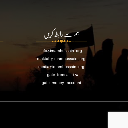
ہم سے رابطہ کریں
info@imamhussain.org
maktab@imamhussain.org
media@imamhussain.org
gate.freecall
174
gate.money_account