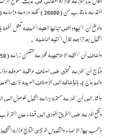
وقال مدير المزرعة فائز ابو المعالي في حديث للموقع الر
المقدسة ما يقارب من (26000) نخلة مزروعة وبمساحة (700) دونم".
وأوضح أن "الجهود التي تبذلها العتبة الحسينية تمثل خطوة
النخيل بعد تراجعه خلال الحقبة الماضية".
وأضاف أن "الخطة الاستراتيجية للمزرعة تتضمن زراعة (50) الف نخلة على مساحة تقدر بـ(2000) دونم".
وتابع أن "المزرعة تحتوي على اصناف عراقية معروفة وذات
والميرحاج)، بالإضافة الى الأصناف العربية ذات النوعية 
وأشار الى أن "المزرعة مستمرة بزراعة النخيل للوصول الى ا
وتقع المزرعة على الطريق المؤدي الى قضاء عين التمر غرب 