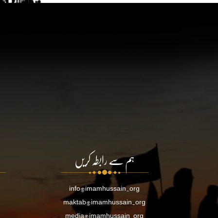
ہم سے رابطہ کریں
info@imamhussain.org
maktab@imamhussain.org
media@imamhussain.org