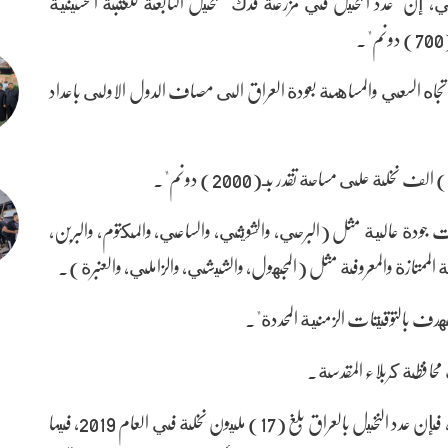
سمي، إن "عدد النخيل في مزرعة فدك للنخيل التابعة للعتبة الحسينية
 باتجاه السعي والمساهمة بعودة العراق الى مصاف الدول الاولى باعداد
 جودة عالية مثل (البرحي، والشويثي، والساعي، والمكتوم، والبربن،
الممتازة والمعروفة مثل (المجهول، والشيشي، والزاملي، والعنبرة).
لهدف بالتوقيتات الزمنية المحددة".
محافظة كربلاء المقدسة.
وبحسب جهاز الاحصاء والتقييس المركزي التابع لوزارة التخطيط، فإن عدد النخيل بالعراق بلغ (17) مليون نخلة في العام 2019، فيما