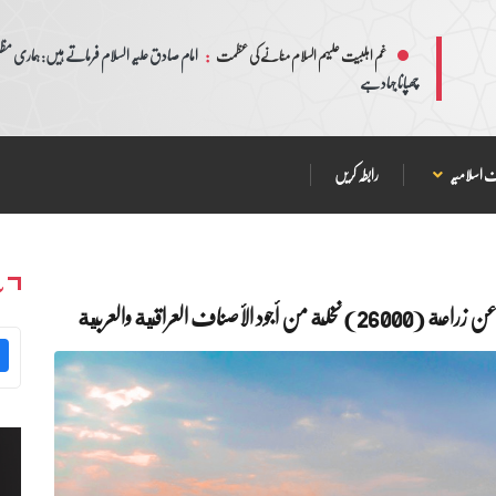
:
امام صادق علیہ السلام فرماتے ہیں: ہماری مظلم
غم اہلبیت علیہم السلام منانے کی عظمت
چھپانا جہاد ہے
 اسلامیہ
رابطہ کریں
س
ف العراقية والعربية