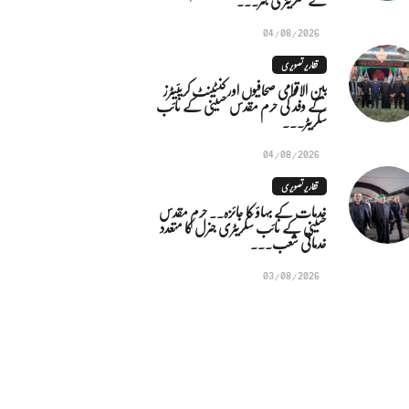
04/08/2026
تقاریر تصویری
بین الاقوامی صحافیوں اور کنٹینٹ کریئیٹرز
کے وفد کی حرم مقدس حسینی کے نائب
سکریٹر...
04/08/2026
تقاریر تصویری
خدمات کے بہاؤ کا جائزہ.. حرم مقدس
حسینی کے نائب سکریٹری جنرل کا متعدد
خدماتی شعب...
03/08/2026