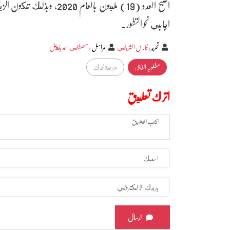
اصبح العدد (19) مليون بال
ايجابي نحو التطور.
تحرير
:
فارس الشريفي
مراسل
:
مصطفى احمد باهض
مطلوبہ الفاظ :
مزرعة فدك
اترك تعليق
ارسال