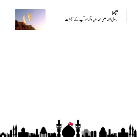
پچھلا
رسول اللہ صلی اللہ علیہ وآلہ اور آپ کے معجزات