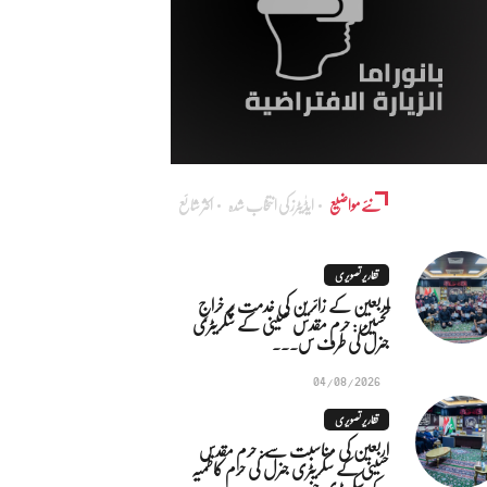
نئے مواضیع
ایڈٰیٹرز کی انتخاب شدہ
اکثر شائع
تقاریر تصویری
اربعین کے زائرین کی خدمت پر خراجِ
تحسین: حرم مقدس حسینی کے سکریٹری
جنرل کی طرف س...
04/08/2026
تقاریر تصویری
اربعین کی مناسبت سے: حرم مقدس
حسینی کے سکریٹری جنرل کی حرم کاظمیہ
کے سکریٹری جنر...