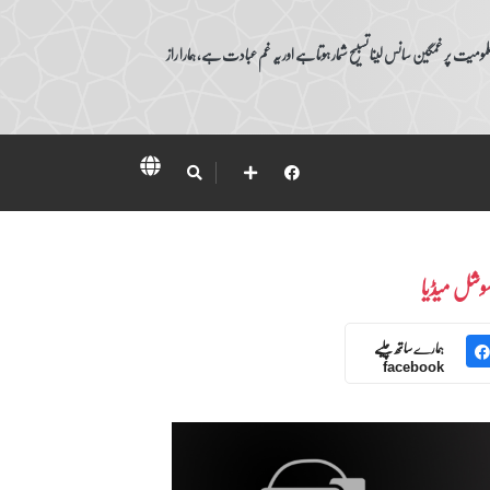
ومیت پر غمگین سانس لینا تسبیح شمار ہوتا ہے اور یہ غم عبادت ہے، ہمارا راز
وشل میڈیا
ہمارے ساتھ چلیے
facebook