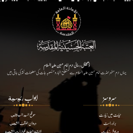
ڈیجیٹل رسائی حرم امام حسین علیہ السلام
یہاں حرم مطہر حضرت امام حسین علیہ السلام سے متعلق اخبار و منصوبہ جات کی معلومات نشر کی جاتی ہیں
سروسز
ابواب رئيسية
نیابت میں زیارت
موقع السيد السيستاني
براہ راست
ديوان الوقف الشيعي
ورچوئل زیارت
الامانة العامة للمزارات الشيعية