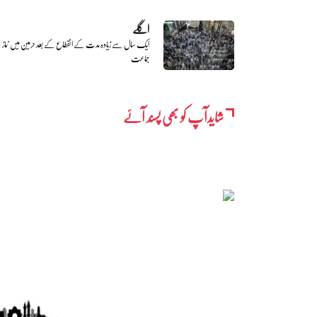
اگلے
ایک سال سے زیادہ مدت کے انقطاع کے بعد حرمین میں نماز
جماعت
شایدآپ کو بھی پسند آئے