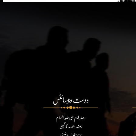
دوست ویبسائٹس
روضہ امام علی علیہ السلام
روضہ مقدسہ کاظمین
حرم مقدس رضوی