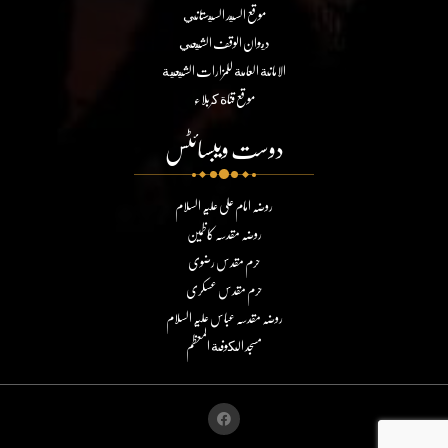
موقع السيد السيستاني
ديوان الوقف الشيعي
الامانة العامة للمزارات الشيعية
موقع قناة كربلاء
دوست ویبسائٹس
روضہ امام علی علیہ السلام
روضہ مقدسہ کاظمین
حرم مقدس رضوی
حرم مقدس عسکری
روضہ مقدسہ عباس علیہ السلام
مسجد الكوفة المعظم