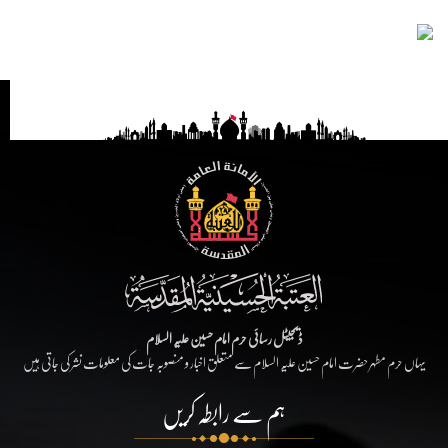
ڈیجیٹل رسائی حرم امام حسین علیہ السلام
یہاں حرم مطہر حضرت امام حسین علیہ السلام سے متعلق اخبار و منصوبہ جات کی معلومات نشر کی جاتی ہیں
ہم سے رابطہ کریں