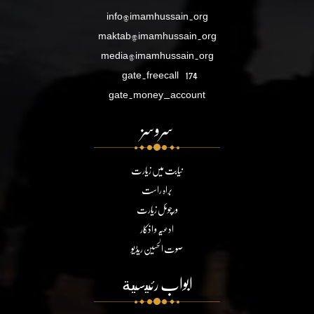
info@imamhussain.org
maktab@imamhussain.org
media@imamhussain.org
gate.freecall
174
gate.money_account
سروسز
نیابت میں زیارت
براہ راست
ورچوئل زیارت
ادعیہ و اذکار
صوت الحسین ریڈیو
ابواب رئيسية