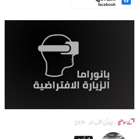
facebook
نئے مواضیع
ایڈٰیٹرز کی انتخاب شدہ
اکثر شائع
تقاریر تصویری