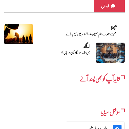
ارسال
پچھلا
محبت حضرت امام حسین علیہ السلام میں جمع پروانے
اگلے
جس جا نہ تھا لگاؤ گمان و خیال کا​
شایدآپ کو بھی پسند آئے
سوشل میڈیا
ہمارے ساتھ چلیے