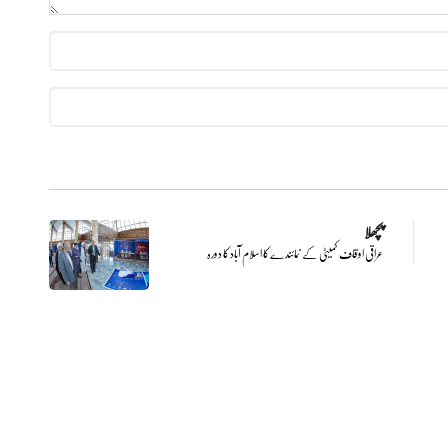
پچھلا
عراقی اوقاف کمیٹی کے نمائندے کا اسلام آباد کا دورہ