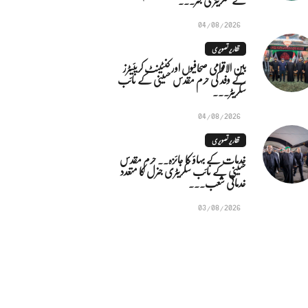
04/08/2026
تقاریر تصویری
بین الاقوامی صحافیوں اور کنٹینٹ کریئیٹرز
کے وفد کی حرم مقدس حسینی کے نائب
سکریٹر...
04/08/2026
تقاریر تصویری
خدمات کے بہاؤ کا جائزہ.. حرم مقدس
حسینی کے نائب سکریٹری جنرل کا متعدد
خدماتی شعب...
03/08/2026