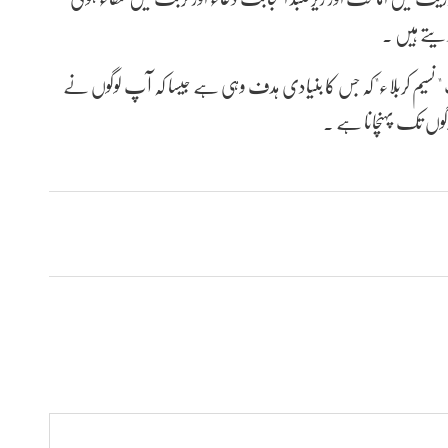
یتے ہیں ۔
نسیم کربلاء"کہ جس کا بنیادی ہدف وہی ہے جیسا کہ آپ لوگوں نے
لوگوں تک پہنچانا ہے ۔