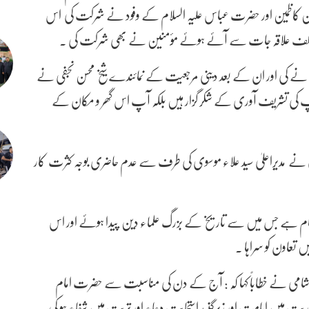
 کاظمین اور حضرت عباس علیہ السلام کے وفود نے شرکت کی اس
 مختلف علاقہ جات سے آئے ہوئے مؤمنین نے بھی شرکت کی ۔
ی نے کی اور ان کے بعد دینی مرجعیت کے نمائندے شیخ محسن نجفی نے
پ کی تشریف آوری کے شکر گزار ہیں بلکہ آپ اس گھر و مکان کے
ی نے مدیراعلیٰ سید علاء موسوی کی طرف سے عدم حاضری بوجہ کثرت کار
ا نام ہے جس میں سے تاریخ کے بزرگ علماء دین پیدا ہوئے اور اس
 تعاون کو سراہا ۔
شامی نے خطاباً کہا کہ : آج کے دن کی مناسبت سے حضرت امام
یت میں امامت اور زیرگنبد استجابت دعاء اور تربت میں شفاء ہو کی