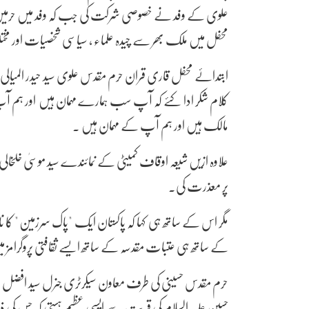
علوی کے وفد نے خصوصی شرکت کی جب کہ وفد میں حرمین
محفل میں ملک بھر سے چیدہ علماء ، سیاسی شخصیات اور
ابتدائے محفل قاری قران حرم مقدس علوی سید حیدر المیال
کلام شکر ادا کئے کہ آپ سب ہمارے مہمان ہیں اور ہم آ
مالک ہیں اور ہم آپ کے مہمان ہیں ۔
علاوہ ازیں شیعہ اوقاف کمیٹی کے نمائندے سید موسیٰ خلخال
پر معذرت کی۔
مگر اس کے ساتھ ہی کہا کہ پاکستان ایک "پاک سرزمین " ک
کے ساتھ ہی عتبات مقدسہ کے ساتھ ایسے ثقافتی پروگرامز میں
حرم مقدس حسینی کی طرف معاون سیکرٹری جنرل سید افضل 
حسین علیہ السلام کی قربت سے ایسی عظیم ہستی کہ جس کی ذر