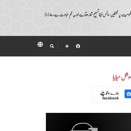
ومیت پر غمگین سانس لینا تسبیح شمار ہوتا ہے اور یہ غم عبادت ہے، ہمارا راز
وشل میڈیا
ہمارے ساتھ چلیے
facebook