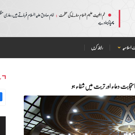
:
امام صادق علیہ السلام فرماتے ہیں: ہماری مظلم
غم اہلبیت علیہم السلام منانے کی عظمت
چھپانا جہاد ہے
 اسلامیہ
رابطہ کریں
س
ستجابت دعاء اور تربت میں شفاء ہو