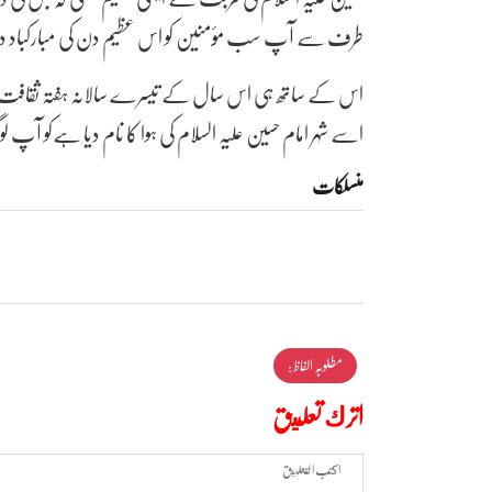
طرف سے آپ سب مؤمنین کو اس عظیم دن کی مبارکباد د
اس کے ساتھ ہی اس سال کے تیسرے سالانہ ہفتہ ثقافت " 
اسے شہر امام حسین علیہ السلام کی ہوا کا نام دیا ہےکو آپ 
منسلکات
مطلوبہ الفاظ :
اترك تعليق