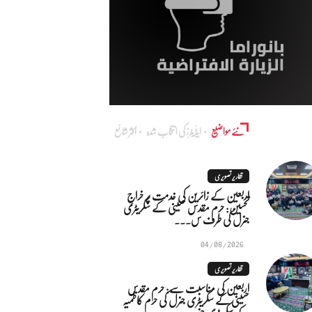
نئے مواضیع
ایڈٰیٹرز کی انتخاب شدہ
اکثر شائع
تقاریر تصویری
اربعین کے زائرین کی خدمت پر خراجِ
تحسین: حرم مقدس حسینی کے سکریٹری
جنرل کی طرف س...
04/08/2026
تقاریر تصویری
اربعین کی مناسبت سے: حرم مقدس
حسینی کے سکریٹری جنرل کی حرم کاظمیہ
کے سکریٹری جنر...