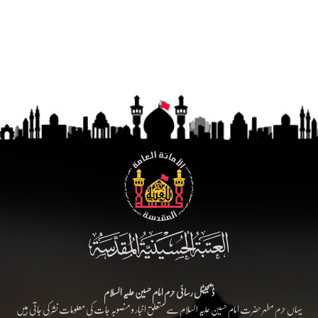
ڈیجیٹل رسائی حرم امام حسین علیہ السلام
یہاں حرم مطہر حضرت امام حسین علیہ السلام سے متعلق اخبار و منصوبہ جات کی معلومات نشر کی جاتی ہیں