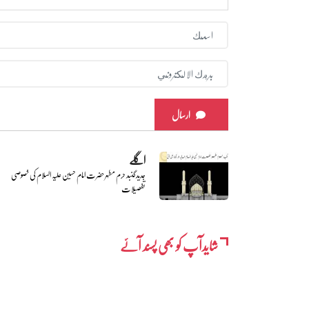
ارسال
اگلے
جدیدگنبد حرم مطہر حضرت امام حسین علیہ السلام کی خصوصی
تفصیلات
شایدآپ کو بھی پسند آئے