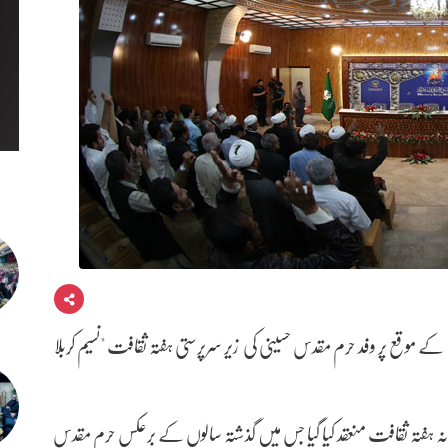
ہ علیہا کے موقع پر وفد حرم مقدس حسینی کی زیر سرپرستی ہفتہ ثقافت "نسیم کربلا
لانہ ہفتہ ثقافت منعقد کیا گیا جس میں گذشتہ سالوں کے برعکس حرم مقدس