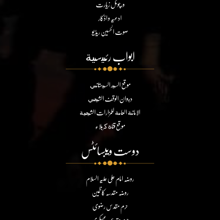
ورچوئل زیارت
ادعیہ و اذکار
صوت الحسین ریڈیو
ابواب رئيسية
موقع السيد السيستاني
ديوان الوقف الشيعي
الامانة العامة للمزارات الشيعية
موقع قناة كربلاء
دوست ویبسائٹس
روضہ امام علی علیہ السلام
روضہ مقدسہ کاظمین
حرم مقدس رضوی
حرم مقدس عسکری