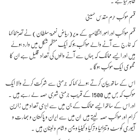
ظاہر کیا ہے ۔
قسم موکب حرم مقدس حسینی
قسم مواکب اور امور انتظامیہ کے مدیر (ریاض نعمۃ سلطان) نے تصریحا کہا
کہ خارج سے آنے والے مواکب جو کہ ایک منظم شکل میں وارد ہوئے
ہیں اور ایسے ممالک کہ جہاں سے آنے والوں کی تعداد قلیل ہے ان کا
مجموعی ایک موکب ہوگا ۔
اس کے ساتھ بیان کرتے ہوئے کہا کہ جرمنی سے شرکت کرنے والا ایک
موکب کہ جس میں 1500 کے قریب جرمنی شہری حصہ لے رہے ہیں ۔
اور اس کے ساتھ ایسے ممالک کے جن میں سے ابڑی تعداد میں زائرین
کرام اور مواکب حصہ لیتے ہیں ان میں سے ایران و پاکستان و بھارت و
آئیوری کوسٹ و تنزانیا و ترکیا و کینیا و یمن و شام و لبنان ہیں ۔