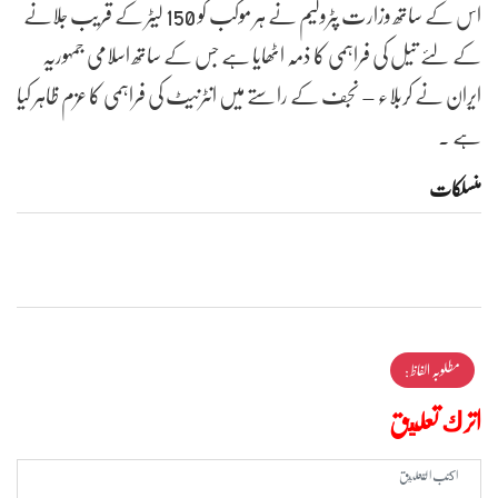
اس کے ساتھ وزارت پٹرولیم نے ہر موکب کو 150 لیٹر کے قریب جلانے
کے لئے تیل کی فراہمی کا ذمہ اٹھایا ہے جس کے ساتھ اسلامی جمہوریہ
ایران نے کربلاء – نجف کے راستے میں انٹرنیٹ کی فراہمی کا عزم ظاہر کیا
ہے ۔
منسلکات
مطلوبہ الفاظ :
اترك تعليق