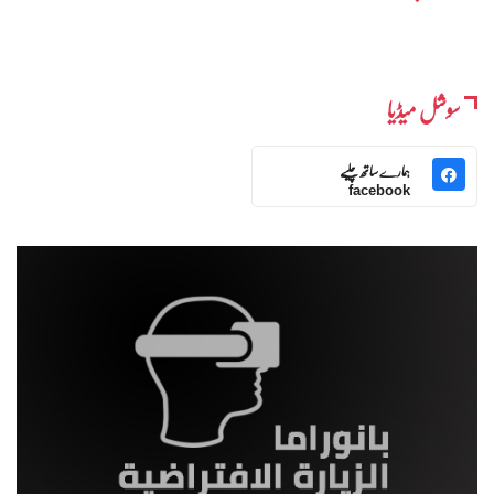
سوشل میڈیا
ہمارے ساتھ چلیے
facebook