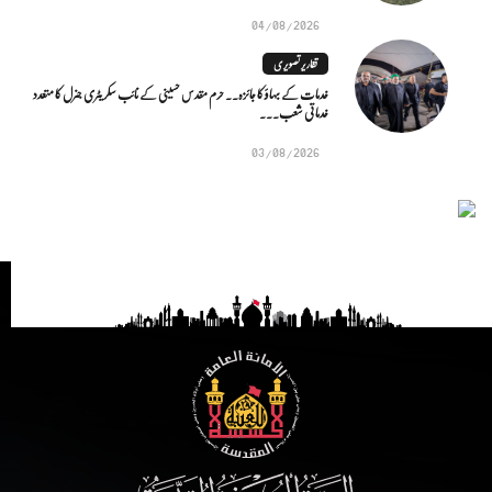
04/08/2026
تقاریر تصویری
خدمات کے بہاؤ کا جائزہ.. حرم مقدس حسینی کے نائب سکریٹری جنرل کا متعدد
خدماتی شعب...
03/08/2026