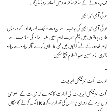
قریب ہونے کے ساتھ ساتھ عدد میں اضافہ کردیا جائیگا ۔
عراقی قومی ائیر لائین
عراقی قومی ائیر لائین کی جانب سے بیروت و نجف اور بغداد کے درمیان
جاری پروازوں میں چہلم حضرت امام حسین علیہ السلام کی مناسبت سے
ایام محدودہ کے لئے کرایوں میں کمی کا اعلان کیا ہے تاکہ زیادہ سے زیادہ
زائرین امام حسین علیہ السلام پہنچ سکیں
۔
ادارت نجف انٹرنیشنل ائیر پورٹ
نجف انٹرنیشنل ائیر پورٹ کی ادارت کا کہنا ہے کہ زیارت کے خصوصی
دس ایام کے دوران پروازوں کی تعداد بڑھا کر 1100 تک کرنے کا مکان