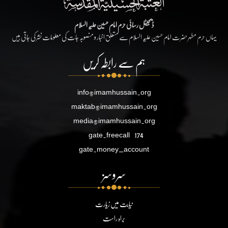
ڈیجیٹل رسائی حرم امام حسین علیہ السلام
یہاں حرم مطہر حضرت امام حسین علیہ السلام سے متعلق اخبار و منصوبہ جات کی معلومات نشر کی جاتی ہیں
ہم سے رابطہ کریں
info@imamhussain.org
maktab@imamhussain.org
media@imamhussain.org
gate.freecall
174
gate.money_account
سروسز
نیابت میں زیارت
براہ راست