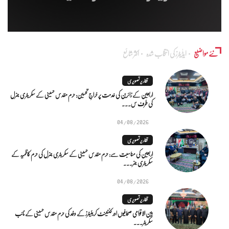
نئے مواضیع
ایڈٰیٹرز کی انتخاب شدہ
اکثر شائع
تقاریر تصویری
اربعین کے زائرین کی خدمت پر خراجِ تحسین: حرم مقدس حسینی کے سکریٹری جنرل
کی طرف س...
04/08/2026
تقاریر تصویری
اربعین کی مناسبت سے: حرم مقدس حسینی کے سکریٹری جنرل کی حرم کاظمیہ کے
سکریٹری جنر...
04/08/2026
تقاریر تصویری
بین الاقوامی صحافیوں اور کنٹینٹ کریئیٹرز کے وفد کی حرم مقدس حسینی کے نائب
سکریٹر...