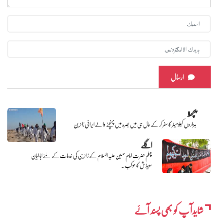
ارسال
پچھلا
ہزاروں کیلومیٹر کا سفر کر کے حال ہی میں بصرہ میں پہنچنے والے ایرانی زائرین
اگلے
چہلم حضرت امام حسین علیہ السلام کے زائرین کی خدمات کے لئے اہالیان
سویڈش کا موکب ۔
شایدآپ کو بھی پسند آئے