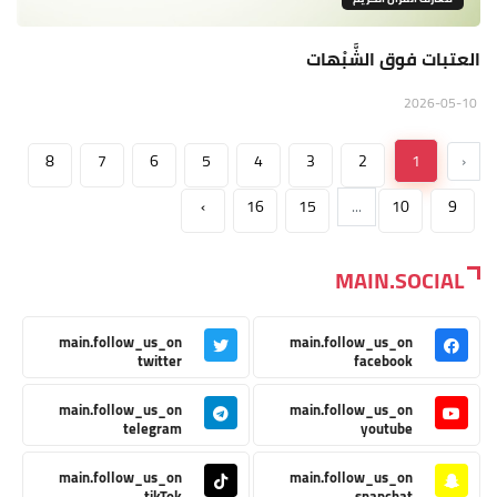
العتبات فوق الشَّبْهات
2026-05-10
8
7
6
5
4
3
2
1
‹
›
16
15
...
10
9
MAIN.SOCIAL
main.follow_us_on
main.follow_us_on
twitter
facebook
main.follow_us_on
main.follow_us_on
telegram
youtube
main.follow_us_on
main.follow_us_on
tikTok
snapchat