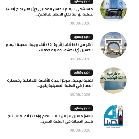
اخبار وتقارير
مستشفى الإمام الحسن المجتبى (ع) يعلن نجاح (400)
عملية لزراعة نخاع العظم للبالغين...
09/08/2026
اخبار وتقارير
أكثر من (45) ألف زائر و(321) ألف وجبة.. مدينة الإمام
الحسين (ع) تكشف حصيلة خدمات...
09/08/2026
اخبار وتقارير
تقنية نوعية.. مركز الحياة للأشعة التداخلية وقسطرة
الدماغ في العتبة الحسينية ينجح...
09/08/2026
اخبار وتقارير
(408) ملايين لتر من الماء الخام و(214) ألف قالب ثلج..
قسم الصيانة في العتبة الحس...
09/08/2026