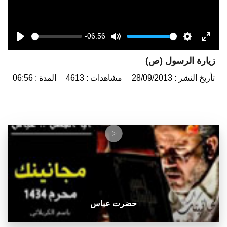
-06:56
Seek
Volume
Play
Mute
Settings
Enter
زيارة الرسول (ص)
fulls
تأريخ النشر : 28/09/2013
مشاهدات : 4613
المدة : 06:56
حضرت عباس