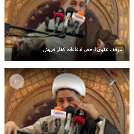
موقف عفوي ادحض ادعاءات كفار قريش