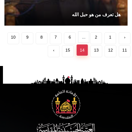
هل تعرف من هو حبل الله
...
10
9
8
7
6
2
1
‹
›
15
14
13
12
11