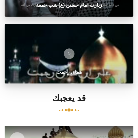
زيارت امام حسين (ع) شب جمعة
هماى رحمت
قد يعجبك