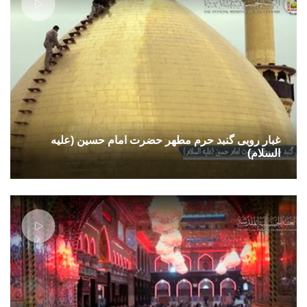
غبار روبی گنبد حرم مطهر حضرت امام حسین (علیه
السلام)