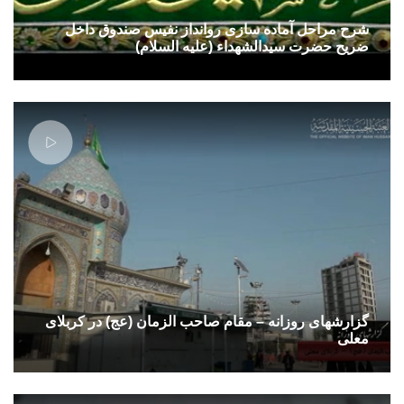
شرح مراحل آماده سازی روانداز نفیس صندوق داخل
ضریح حضرت سیدالشهداء (علیه السلام)
گزارشهای روزانه – مقام صاحب الزمان (عج) در کربلای
معلی