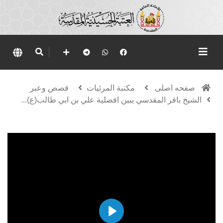
صفحه اصلی
مكتبة المرئيات
قصص وعبر
الشيخ باقر المقدسي يبين افضلية علي بن ابي طالب(ع)...
Play