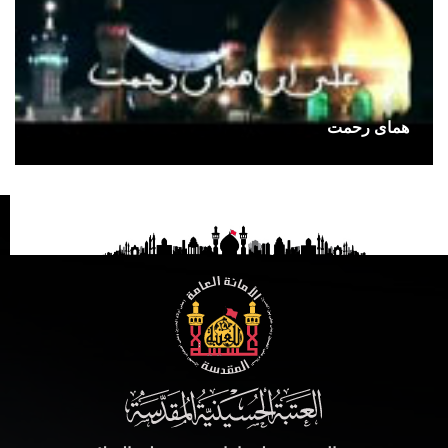
هماى رحمت