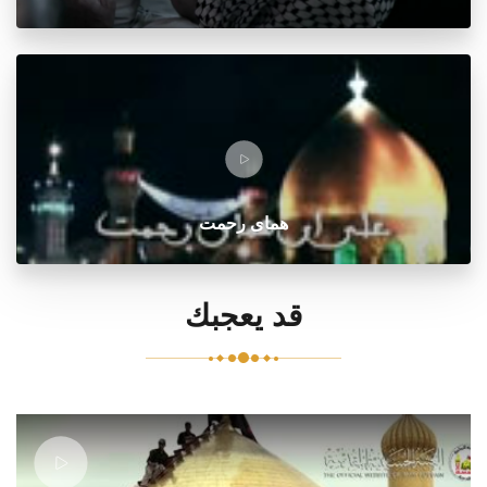
هماى رحمت
قد يعجبك