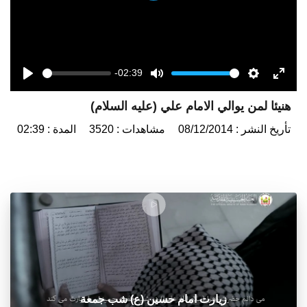
-02:39
Seek
Volume
Play
Mute
Settings
Enter
هنيئا لمن يوالي الامام علي (عليه السلام)
fulls
تأريخ النشر : 08/12/2014
مشاهدات : 3520
المدة : 02:39
زيارت امام حسين (ع) شب جمعة