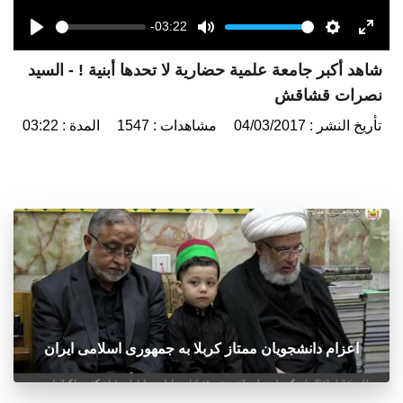
-03:22
Seek
Volume
Play
Mute
Settings
Enter
شاهد أكبر جامعة علمية حضارية لا تحدها أبنية ! - السيد
fulls
نصرات قشاقش
تأريخ النشر : 04/03/2017
مشاهدات : 1547
المدة : 03:22
اعزام دانشجویان ممتاز کربلا به جمهوری اسلامی ایران