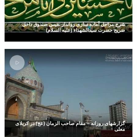
شرح مراحل آماده سازی روانداز نفیس صندوق داخل
ضریح حضرت سیدالشهداء (علیه السلام)
گزارشهای روزانه – مقام صاحب الزمان (عج) در کربلای
معلی