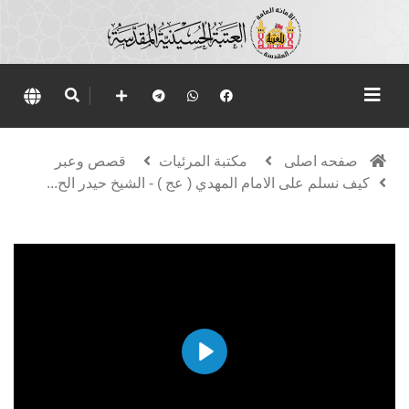
صفحه اصلی
مكتبة المرئيات
قصص وعبر
كيف نسلم على الامام المهدي ( عج ) - الشيخ حيدر الح...
Play