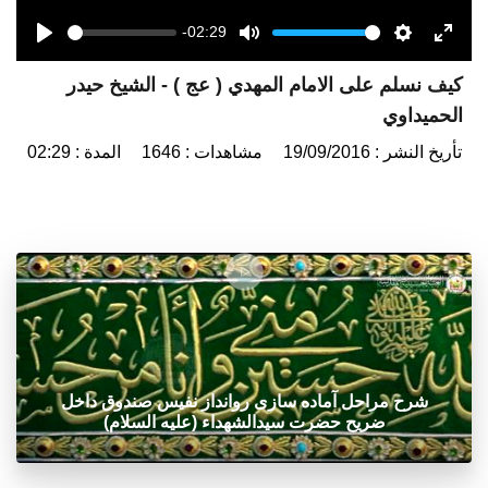
-02:29
Seek
Volume
Play
Mute
Settings
Enter
كيف نسلم على الامام المهدي ( عج ) - الشيخ حيدر
fulls
الحميداوي
تأريخ النشر : 19/09/2016
مشاهدات : 1646
المدة : 02:29
شرح مراحل آماده سازی روانداز نفیس صندوق داخل
ضریح حضرت سیدالشهداء (علیه السلام)