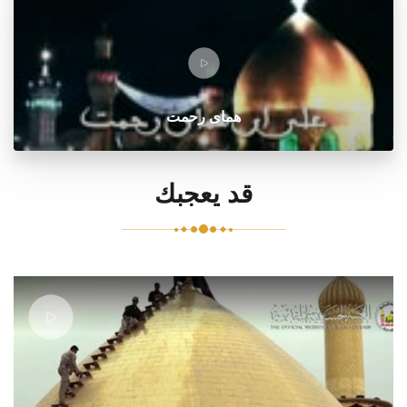
هماى رحمت
قد يعجبك