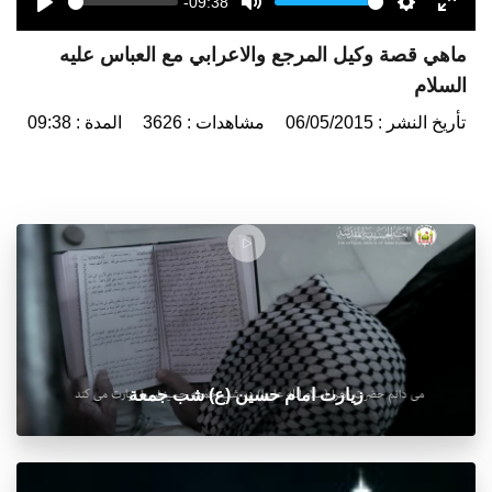
-09:38
Seek
Volume
Play
Mute
Settings
Enter
ماهي قصة وكيل المرجع والاعرابي مع العباس عليه
fulls
السلام
تأريخ النشر : 06/05/2015
مشاهدات : 3626
المدة : 09:38
زيارت امام حسين (ع) شب جمعة