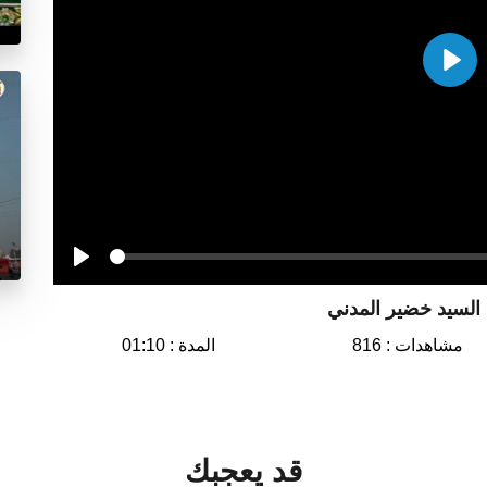
Play
Seek
Play
؟ السيد خضير المدني
مشاهدات : 816
المدة : 01:10
قد يعجبك