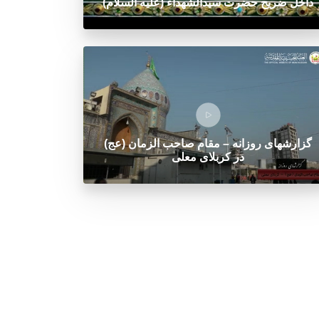
داخل ضریح حضرت سیدالشهداء (علیه السلام)
گزارشهای روزانه – مقام صاحب الزمان (عج)
در کربلای معلی