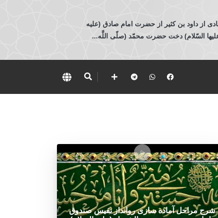
ادی از داود بن كثير از حضرت امام صادق (عليه
 السّلام) دخت حضرت محمّد (صلّى اللَّه...
شرح مراحل آماده سازی روانداز نفیس صندوق