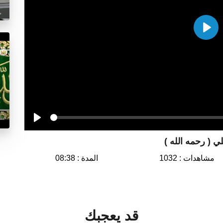
Play
Seek
Play
لي ( رحمه الله )
مشاهدات : 1032
المدة : 08:38
قد يعجبك