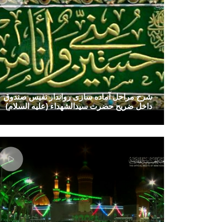
شرح مراحل آماده سازی روانداز نفیس صندوق
داخل ضریح حضرت سیدالشهداء (علیه السلام)