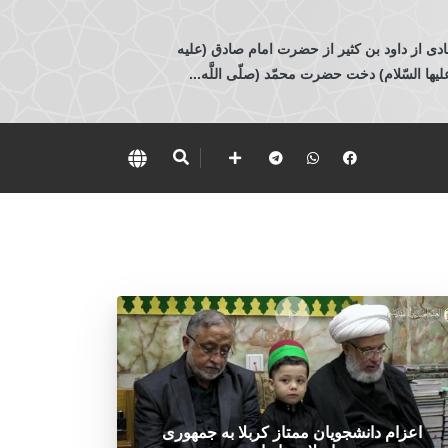
ادی از داود بن كثير از حضرت امام صادق (عليه
 السّلام) دخت حضرت محمّد (صلّى اللَّه...
اعزام دانشجویان ممتاز کربلا به جمهوری