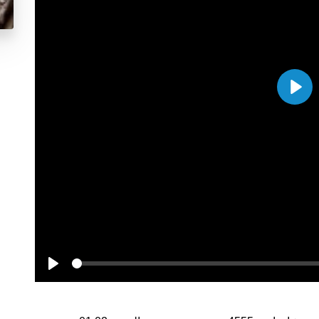
Play
Seek
Play