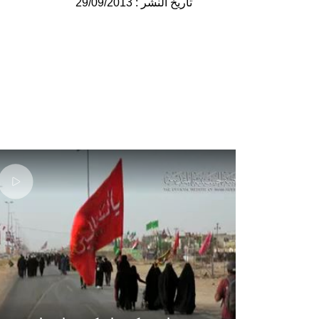
تأريخ النشر : 29/09/2013