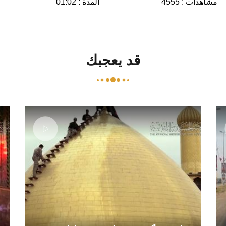
مشاهدات : 4555
المدة : 01:02
قد يعجبك