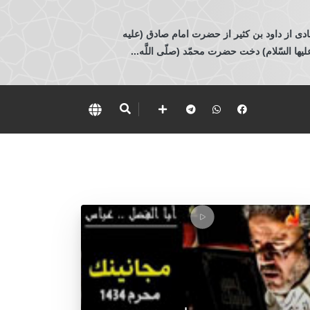
ادی از داود بن كثير از حضرت امام صادق (عليه
 السّلام) دخت حضرت محمّد (صلّى اللَّه...