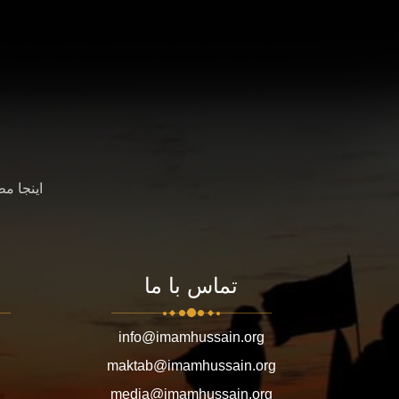
اینجا م
تماس با ما
info@imamhussain.org
maktab@imamhussain.org
media@imamhussain.org