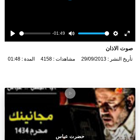
-01:49
Seek
Volume
Play
Mute
Settings
Enter
صوت الاذان
fulls
تأريخ النشر : 29/09/2013
مشاهدات : 4158
المدة : 01:48
حضرت عباس